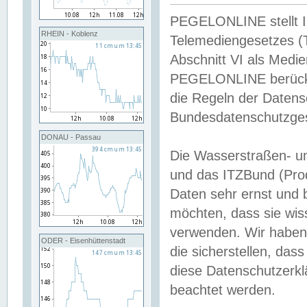
PEGELONLINE stellt Inh
RHEIN - Koblenz
Telemediengesetzes (
Abschnitt VI als Medie
PEGELONLINE berücksi
die Regeln der Date
Bundesdatenschutzge
DONAU - Passau
Die Wasserstraßen- u
und das ITZBund (Pro
Daten sehr ernst und 
möchten, dass sie wis
verwenden. Wir haben
ODER - Eisenhüttenstadt
die sicherstellen, das
diese Datenschutzerkl
beachtet werden.