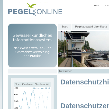
Hilfe
Link
Start
Pegelauswahl über Karte
Newsletter
Datenschutzh
Elbe - Cuxhaven Steubenhöft
Datenschutzer