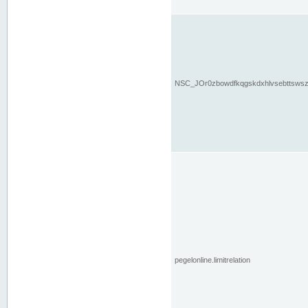
NSC_JOr0zbowdfkqgskdxhlvsebttsws
pegelonline.limitrelation