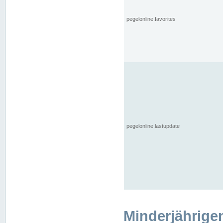
pegelonline.favorites
pegelonline.lastupdate
Minderjährige