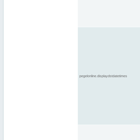
pegelonline.displaydstdatetimes