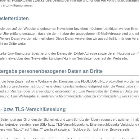
ebenen Kontaktdaten zwecks Bearbeitung der Anfrage und für den Fall von Anschlussfragen b
hre Einwilligung weiter.
sletterdaten
sie den auf der Website angebotenen Newsletter beziehen möchten, benötigen wir von Ihnen
ie Überprüfung gestatten, dass sie der Inhaber der angegebenen E-Mail-Adresse sind und m
 Weitere Daten werden nicht erhoben. Diese Daten verwenden wir ausschließlich für den Ver
cht an Dritte weiter.
teilte Einwilligung zur Speicherung der Daten, der E-Mail-Adresse sowie deren Nutzung zum
ufen, etwa über den "Newsletter kündigen"-Link im Newsletter oder auf der Webseite.
tergabe personenbezogener Daten an Dritte
 die beim Zugriff auf eine Webseite der Dienstleistung PEGELONLINE protokolliert worden sind
lich vorgeschrieben ist, durch eine Gerichtsentscheidung festgelegt oder die Weitergabe im Fa
d zur Rechts- oder Strafverfolgung erforderlich ist. Eine Weitergabe der Daten an Dritte zur 
mmung. Eine Weitergabe zu anderen nichtkommerziellen oder zu kommerziellen Zwecken erfol
- bzw. TLS-Verschlüsselung
Seite nutzt aus Gründen der Sicherheit und zum Schutz der Übertragung vertraulicher Inhalte
eitenbetreiber senden, eine SSL- bzw. TLS-Verschlüsselung. Eine verschlüsselte Verbindung 
rs von "http://" auf "https://" wechselt sowie am Schloss-Symbol in ihrer Browserzeile.