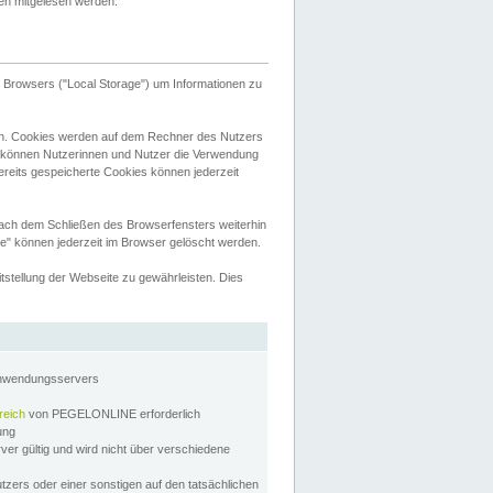
tten mitgelesen werden.
Browsers ("Local Storage") um Informationen zu
n. Cookies werden auf dem Rechner des Nutzers
 können Nutzerinnen und Nutzer die Verwendung
ereits gespeicherte Cookies können jederzeit
nach dem Schließen des Browserfensters weiterhin
e" können jederzeit im Browser gelöscht werden.
stellung der Webseite zu gewährleisten. Dies
Anwendungsservers
reich
von PEGELONLINE erforderlich
zung
rver gültig und wird nicht über verschiedene
utzers oder einer sonstigen auf den tatsächlichen