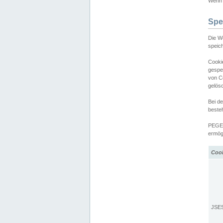
Wenn d
Spe
Die W
speic
Cooki
gespe
von C
gelös
Bei d
beste
PEGEL
ermögl
Coo
JSE