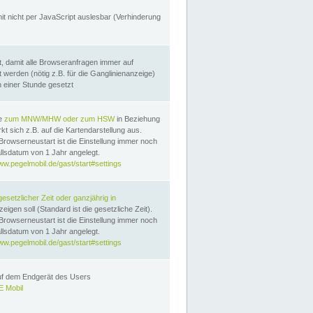
it nicht per JavaScript auslesbar (Verhinderung
, damit alle Browseranfragen immer auf
erden (nötig z.B. für die Ganglinienanzeige)
n einer Stunde gesetzt
te
zum MNW/MHW oder zum HSW
in Beziehung
t sich z.B. auf die Kartendarstellung aus.
Browserneustart ist die Einstellung immer noch
llsdatum von 1 Jahr angelegt.
ww.pegelmobil.de/gast/start#settings
gesetzlicher Zeit oder ganzjährig in
eigen soll (Standard ist die gesetzliche Zeit).
Browserneustart ist die Einstellung immer noch
llsdatum von 1 Jahr angelegt.
ww.pegelmobil.de/gast/start#settings
auf dem Endgerät des Users
 Mobil