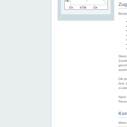
Zug
Bei j
Diese
Zusam
gesch
ausdrü
Die p
bzw. 
zu pe
Nach 
Person
Kon
Wenn 