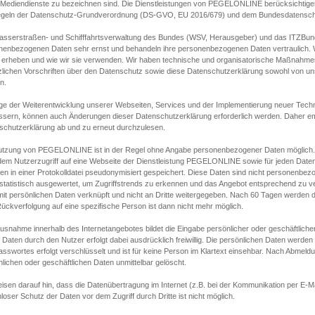
s Mediendienste zu bezeichnen sind. Die Dienstleistungen von PEGELONLINE berücksichtigen
egeln der Datenschutz-Grundverordnung (DS-GVO, EU 2016/679) und dem Bundesdatensc
asserstraßen- und Schifffahrtsverwaltung des Bundes (WSV, Herausgeber) und das ITZBund
nenbezogenen Daten sehr ernst und behandeln ihre personenbezogenen Daten vertraulich. W
 erheben und wie wir sie verwenden. Wir haben technische und organisatorische Maßnahmen g
zlichen Vorschriften über den Datenschutz sowie diese Datenschutzerklärung sowohl von uns
n.
ge der Weiterentwicklung unserer Webseiten, Services und der Implementierung neuer Techn
ssern, können auch Änderungen dieser Datenschutzerklärung erforderlich werden. Daher emp
schutzerklärung ab und zu erneut durchzulesen.
utzung von PEGELONLINE ist in der Regel ohne Angabe personenbezogener Daten möglich.
edem Nutzerzugriff auf eine Webseite der Dienstleistung PEGELONLINE sowie für jeden Dat
en in einer Protokolldatei pseudonymisiert gespeichert. Diese Daten sind nicht personenbez
statistisch ausgewertet, um Zugriffstrends zu erkennen und das Angebot entsprechend zu 
mit persönlichen Daten verknüpft und nicht an Dritte weitergegeben. Nach 60 Tagen werden d
ückverfolgung auf eine spezifische Person ist dann nicht mehr möglich.
Ausnahme innerhalb des Internetangebotes bildet die Eingabe persönlicher oder geschäftlic
 Daten durch den Nutzer erfolgt dabei ausdrücklich freiwillig. Die persönlichen Daten werden
asswortes erfolgt verschlüsselt und ist für keine Person im Klartext einsehbar. Nach Abmel
lichen oder geschäftlichen Daten unmittelbar gelöscht.
isen darauf hin, dass die Datenübertragung im Internet (z.B. bei der Kommunikation per E-Ma
loser Schutz der Daten vor dem Zugriff durch Dritte ist nicht möglich.