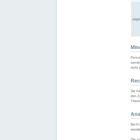
pege
Min
Perso
werde
nicht 
Rec
Sie h
den Z
Thema
Ans
Bei F
wende
Die zu