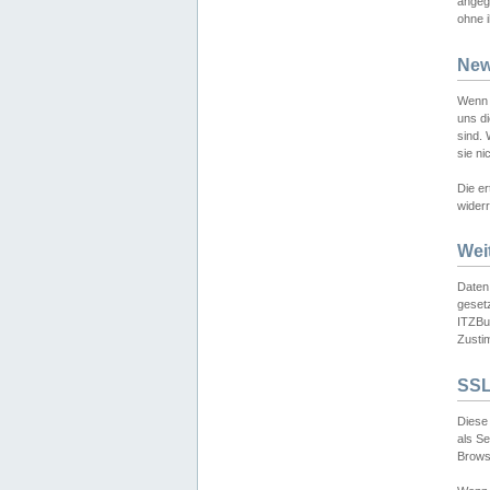
angeg
ohne i
New
Wenn 
uns d
sind.
sie ni
Die er
widerr
Wei
Daten,
gesetz
ITZBun
Zusti
SSL
Diese 
als S
Browse