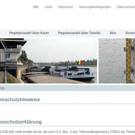
Hilfe
Links
Impressum
Nutzungsbedingungen
Datenschutz
Pegelauswahl über Karte
Pegelauswahl über Tabelle
Abo
Down
tter
enschutzhinweise
enschutzerklärung
ONLINE stellt Inhalte bereit, die nach § 2, Abs. 2 des Telemediengesetzes (TMG) als Teled