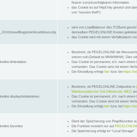
Nutzer zurückverfolgbaren Information
das Cookie ist auf HttpOnly gesetzt und dam
von "session theft")
wird von LoadBalancer des ITZBund gesetzt
JOr0zbowdfkqgskdxhlvsebttswszdq
demselben PEGELONLINE Knoten geleitetet w
das Cookie wird mit einem Verfallsdatum vo
Bestimmt, ob PEGELONLINE die Messwer
setzen soll (Default ist MNW/MHW). Dies wirk
online.limitrelation
Das Cookie ist permanent, d.h. nach einem 
vorhanden. Das Cookie wird mit einem Verfa
Die Einstellung erfolgt
hier
bzw. bei
https://w
Bestimmt, ob PEGELONLINE Zeitpunkte in
Mitteleuropäischer Zeit (Winterzeit, MEZ)
anz
lonline.displaydstdatetimes
Das Cookie ist permanent, d.h. nach einem 
vorhanden. Das Cookie wird mit einem Verfa
Die Einstellung erfolgt
hier
bzw. bei
https://w
Dient der Speicherung von Pegelfavoriten 
online.favorites
Die Funktion existiert nur auf
PEGELONLINE
Die Speicherung erfolgt im "Local Storage"