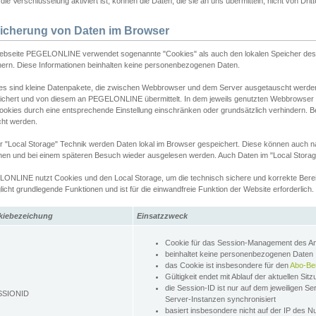
ie Verschlüsselung aktiviert ist, können die Daten, die sie an uns übermitteln, nicht von Dri
icherung von Daten im Browser
ebseite PEGELONLINE verwendet sogenannte "Cookies" als auch den lokalen Speicher des 
hern. Diese Informationen beinhalten keine personenbezogenen Daten.
es sind kleine Datenpakete, die zwischen Webbrowser und dem Server ausgetauscht werde
ichert und von diesem an PEGELONLINE übermittelt. In dem jeweils genutzten Webbrowser
ookies durch eine entsprechende Einstellung einschränken oder grundsätzlich verhindern. B
cht werden.
er "Local Storage" Technik werden Daten lokal im Browser gespeichert. Diese können auch 
hen und bei einem späteren Besuch wieder ausgelesen werden. Auch Daten im "Local Storag
ONLINE nutzt Cookies und den Local Storage, um die technisch sichere und korrekte Bereit
icht grundlegende Funktionen und ist für die einwandfreie Funktion der Website erforderlich.
kiebezeichung
Einsatzzweck
Cookie für das Session-Management des 
beinhaltet keine personenbezogenen Daten
das Cookie ist insbesondere für den
Abo-Be
Gültigkeit endet mit Ablauf der aktuellen Sit
die Session-ID ist nur auf dem jeweiligen Se
SSIONID
Server-Instanzen synchronisiert
basiert insbesondere nicht auf der IP des N