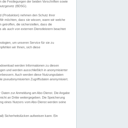
 die Festlegungen der beiden Vorschriften sowie
hutzgesetz (BDSG).
 (Produktion) nehmen den Schutz ihrer
ir möchten, dass sie wissen, wann wir welche
etroffen, die sicherstellen, dass die
 als auch von externen Dienstleistern beachtet
ologien, um unseren Service für sie zu
fehlen wir Ihnen, sich diese
endownload werden Informationen zu diesen
ogen und werden ausschließlich in anonymisierter
verbessern. Auch werden diese Nutzungsdaten
ie pseudonymisierten Zugriffsdaten anonymisiert.
her Daten zur Anmeldung am Abo-Dienst. Die Angabe
 nicht an Dritte weitergegeben. Die Speicherung
dung eines Nutzers vom Abo-Dienst werden seine
il) Sicherheitslücken aufweisen kann. Ein