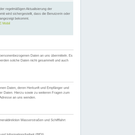
 der regelmäßigen Aktualisierung der
omit wird sichergestellt, dass die Benutzerin oder
 angezeigt bekommt.
 Mobil
 personenbezogenen Daten an uns übermitteln. Es
werden solche Daten nicht gesammelt und auch
ogenen Daten, deren Herkunft und Empfänger und
er Daten. Hierzu sowie zu weiteren Fragen zum
 Adresse an uns wenden.
neraldirektion Wasserstraßen und Schifffahrt
nd Informationsfreiheit (BfDI).