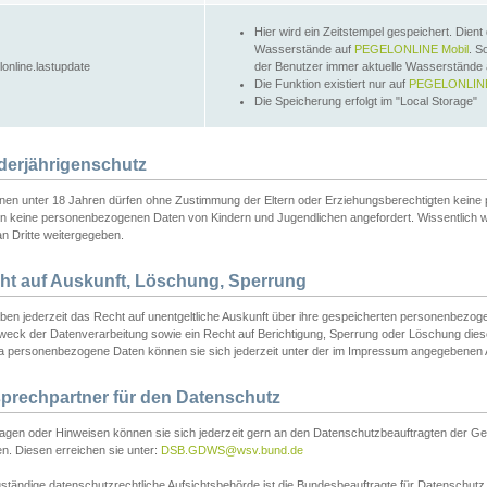
Hier wird ein Zeitstempel gespeichert. Dient
Wasserstände auf
PEGELONLINE Mobil
. S
lonline.lastupdate
der Benutzer immer aktuelle Wasserstände
Die Funktion existiert nur auf
PEGELONLINE
Die Speicherung erfolgt im "Local Storage"
derjährigenschutz
nen unter 18 Jahren dürfen ohne Zustimmung der Eltern oder Erziehungsberechtigten keine
n keine personenbezogenen Daten von Kindern und Jugendlichen angefordert. Wissentlich 
an Dritte weitergegeben.
ht auf Auskunft, Löschung, Sperrung
aben jederzeit das Recht auf unentgeltliche Auskunft über ihre gespeicherten personenbez
weck der Datenverarbeitung sowie ein Recht auf Berichtigung, Sperrung oder Löschung dies
 personenbezogene Daten können sie sich jederzeit unter der im Impressum angegebenen
prechpartner für den Datenschutz
ragen oder Hinweisen können sie sich jederzeit gern an den Datenschutzbeauftragten der Ge
n. Diesen erreichen sie unter:
DSB.GDWS@wsv.bund.de
ständige datenschutzrechtliche Aufsichtsbehörde ist die Bundesbeauftragte für Datenschutz u