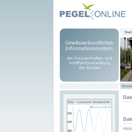
Start
Newsle
Dat
Elbe - Cuxhaven Steubenhöft
Dat
PEGEL