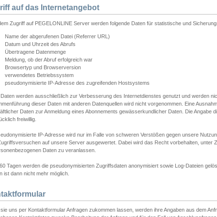
riff auf das Internetangebot
edem Zugriff auf PEGELONLINE Server werden folgende Daten für statistische und Sicherun
Name der abgerufenen Datei (Referrer URL)
Datum und Uhrzeit des Abrufs
Übertragene Datenmenge
Meldung, ob der Abruf erfolgreich war
Browsertyp und Browserversion
verwendetes Betriebssystem
pseudonymisierte IP-Adresse des zugreifenden Hostsystems
 Daten werden ausschließlich zur Verbesserung des Internetdienstes genutzt und werden ni
menführung dieser Daten mit anderen Datenquellen wird nicht vorgenommen. Eine Ausnahme 
äftlicher Daten zur Anmeldung eines Abonnements gewässerkundlicher Daten. Die Angabe die
cklich freiwillig.
seudonymisierte IP-Adresse wird nur im Falle von schweren Verstößen gegen unsere Nutzun
Zugriffsversuchen auf unsere Server ausgewertet. Dabei wird das Recht vorbehalten, unter Z
rsonenbezogenen Daten zu veranlassen.
60 Tagen werden die pseudonymisierten Zugriffsdaten anonymisiert sowie Log-Dateien gelösc
 ist dann nicht mehr möglich.
taktformular
sie uns per Kontaktformular Anfragen zukommen lassen, werden ihre Angaben aus dem Anfrag