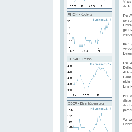
VI al
die R
RHEIN - Koblenz
Die W
perso
Daten
geset
werde
Im Zu
verbe
Daten
DONAU - Passau
Die N
Bei j
Aktion
Form 
nicht 
Eine R
Eine 
dieser
ODER - Eisenhüttenstadt
des P
persön
Wir we
lücken