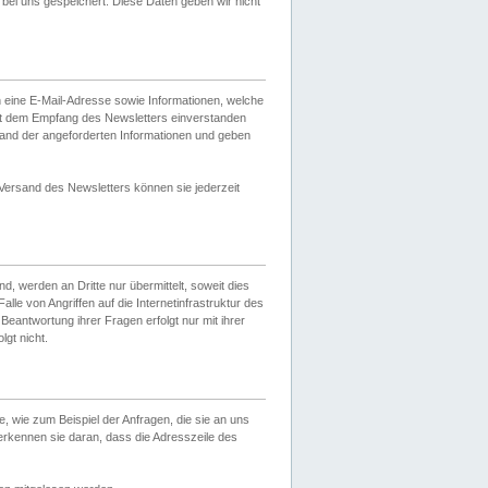
ei uns gespeichert. Diese Daten geben wir nicht
 eine E-Mail-Adresse sowie Informationen, welche
it dem Empfang des Newsletters einverstanden
sand der angeforderten Informationen und geben
 Versand des Newsletters können sie jederzeit
, werden an Dritte nur übermittelt, soweit dies
lle von Angriffen auf die Internetinfrastruktur des
Beantwortung ihrer Fragen erfolgt nur mit ihrer
gt nicht.
, wie zum Beispiel der Anfragen, die sie an uns
erkennen sie daran, dass die Adresszeile des