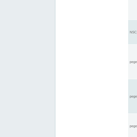
NSC_
pegel
pege
pegel