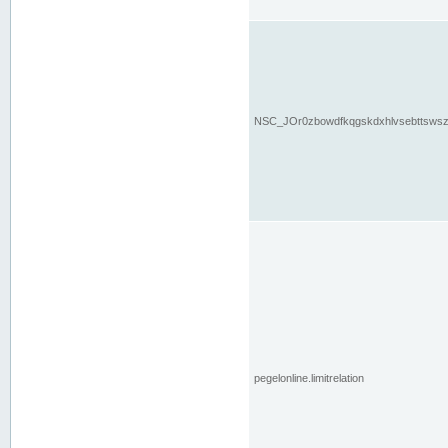
NSC_JOr0zbowdfkqgskdxhlvsebttsws
pegelonline.limitrelation