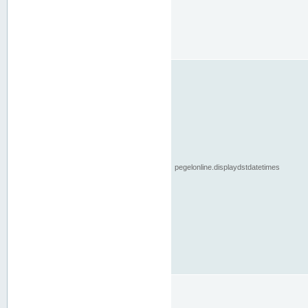
pegelonline.displaydstdatetimes