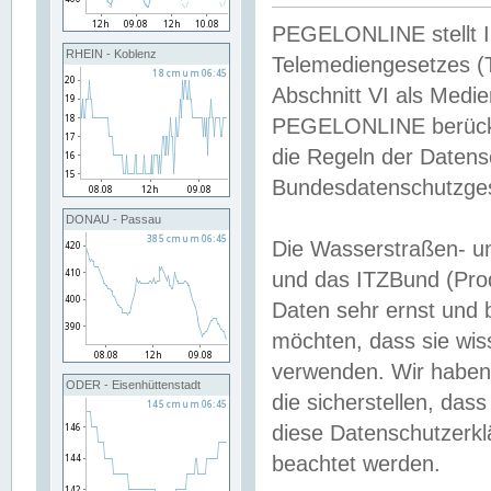
PEGELONLINE stellt Inh
RHEIN - Koblenz
Telemediengesetzes (
Abschnitt VI als Medie
PEGELONLINE berücksi
die Regeln der Date
Bundesdatenschutzge
DONAU - Passau
Die Wasserstraßen- u
und das ITZBund (Pro
Daten sehr ernst und 
möchten, dass sie wis
verwenden. Wir haben
ODER - Eisenhüttenstadt
die sicherstellen, das
diese Datenschutzerkl
beachtet werden.