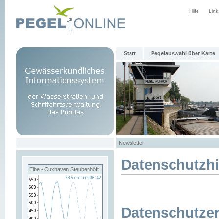
Hilfe
Link
Start
Pegelauswahl über Karte
Newsletter
Datenschutzh
Elbe - Cuxhaven Steubenhöft
Datenschutzer