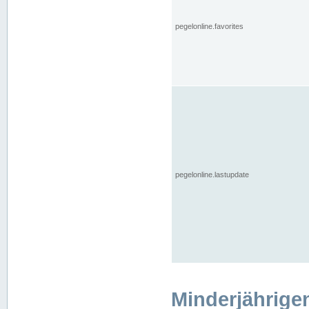
pegelonline.favorites
pegelonline.lastupdate
Minderjährige