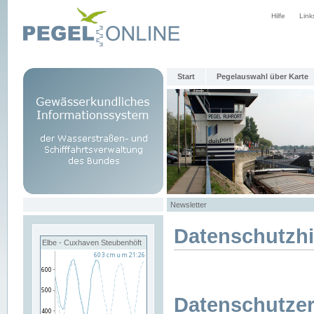
Hilfe
Link
Start
Pegelauswahl über Karte
Newsletter
Datenschutzh
Elbe - Cuxhaven Steubenhöft
Datenschutzer