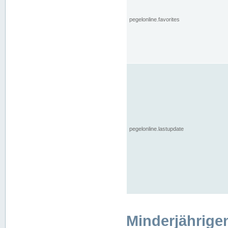
pegelonline.favorites
pegelonline.lastupdate
Minderjährige