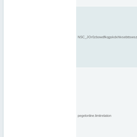
NSC_JOr0zbowdfkqgskdxhlvsebttsws
pegelonline.limitrelation