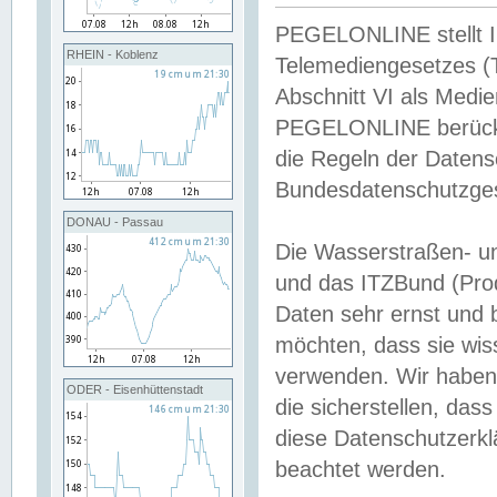
PEGELONLINE stellt Inh
RHEIN - Koblenz
Telemediengesetzes (
Abschnitt VI als Medie
PEGELONLINE berücksi
die Regeln der Date
Bundesdatenschutzge
DONAU - Passau
Die Wasserstraßen- u
und das ITZBund (Pro
Daten sehr ernst und 
möchten, dass sie wis
verwenden. Wir haben
ODER - Eisenhüttenstadt
die sicherstellen, das
diese Datenschutzerkl
beachtet werden.