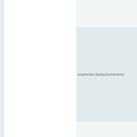
pegelonline.displaydstdatetimes