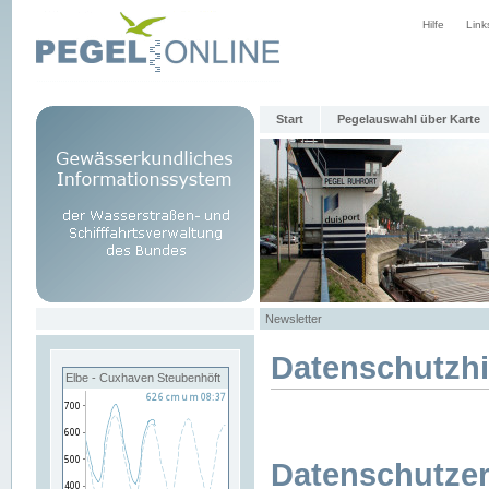
Hilfe
Link
Start
Pegelauswahl über Karte
Newsletter
Datenschutzh
Elbe - Cuxhaven Steubenhöft
Datenschutzer