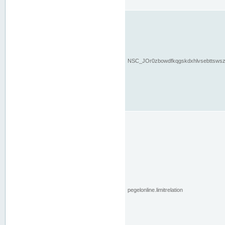
NSC_JOr0zbowdfkqgskdxhlvsebttsws
pegelonline.limitrelation