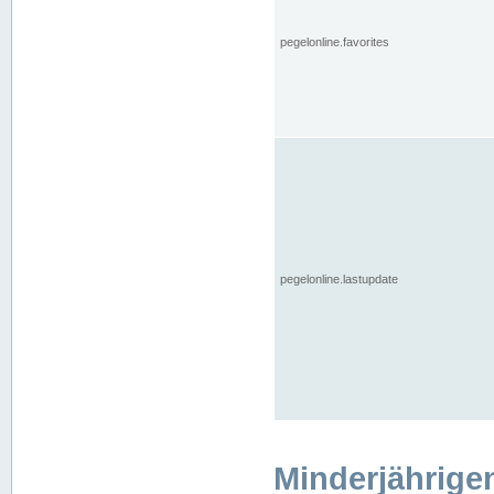
pegelonline.favorites
pegelonline.lastupdate
Minderjährige