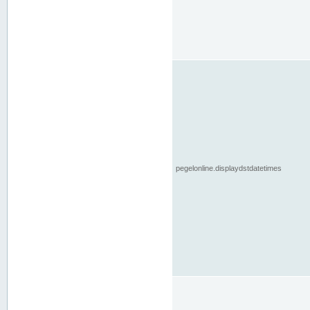
pegelonline.displaydstdatetimes