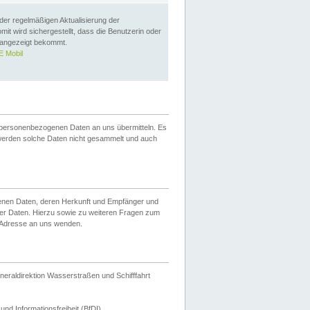
 der regelmäßigen Aktualisierung der
omit wird sichergestellt, dass die Benutzerin oder
 angezeigt bekommt.
 Mobil
 personenbezogenen Daten an uns übermitteln. Es
werden solche Daten nicht gesammelt und auch
ogenen Daten, deren Herkunft und Empfänger und
er Daten. Hierzu sowie zu weiteren Fragen zum
 Adresse an uns wenden.
neraldirektion Wasserstraßen und Schifffahrt
nd Informationsfreiheit (BfDI).