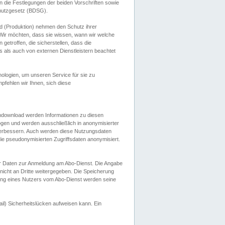
 die Festlegungen der beiden Vorschriften sowie
hutzgesetz (BDSG).
 (Produktion) nehmen den Schutz ihrer
ir möchten, dass sie wissen, wann wir welche
etroffen, die sicherstellen, dass die
 als auch von externen Dienstleistern beachtet
ologien, um unseren Service für sie zu
fehlen wir Ihnen, sich diese
endownload werden Informationen zu diesen
ogen und werden ausschließlich in anonymisierter
verbessern. Auch werden diese Nutzungsdaten
ie pseudonymisierten Zugriffsdaten anonymisiert.
her Daten zur Anmeldung am Abo-Dienst. Die Angabe
 nicht an Dritte weitergegeben. Die Speicherung
dung eines Nutzers vom Abo-Dienst werden seine
il) Sicherheitslücken aufweisen kann. Ein