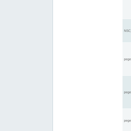
NSC_
pegel
pege
pegel