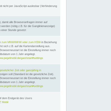
it nicht per JavaScript auslesbar (Verhinderung
, damit alle Browseranfragen immer auf
erden (nötig z.B. für die Ganglinienanzeige)
n einer Stunde gesetzt
te
zum MNW/MHW oder zum HSW
in Beziehung
t sich z.B. auf die Kartendarstellung aus.
Browserneustart ist die Einstellung immer noch
llsdatum von 1 Jahr angelegt.
ww.pegelmobil.de/gast/start#settings
gesetzlicher Zeit oder ganzjährig in
eigen soll (Standard ist die gesetzliche Zeit).
Browserneustart ist die Einstellung immer noch
llsdatum von 1 Jahr angelegt.
ww.pegelmobil.de/gast/start#settings
auf dem Endgerät des Users
 Mobil