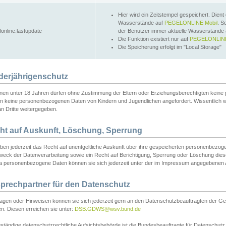
Hier wird ein Zeitstempel gespeichert. Dient
Wasserstände auf
PEGELONLINE Mobil
. S
lonline.lastupdate
der Benutzer immer aktuelle Wasserstände
Die Funktion existiert nur auf
PEGELONLINE
Die Speicherung erfolgt im "Local Storage"
derjährigenschutz
nen unter 18 Jahren dürfen ohne Zustimmung der Eltern oder Erziehungsberechtigten keine
n keine personenbezogenen Daten von Kindern und Jugendlichen angefordert. Wissentlich 
an Dritte weitergegeben.
ht auf Auskunft, Löschung, Sperrung
aben jederzeit das Recht auf unentgeltliche Auskunft über ihre gespeicherten personenbez
weck der Datenverarbeitung sowie ein Recht auf Berichtigung, Sperrung oder Löschung dies
 personenbezogene Daten können sie sich jederzeit unter der im Impressum angegebenen
prechpartner für den Datenschutz
ragen oder Hinweisen können sie sich jederzeit gern an den Datenschutzbeauftragten der Ge
n. Diesen erreichen sie unter:
DSB.GDWS@wsv.bund.de
ständige datenschutzrechtliche Aufsichtsbehörde ist die Bundesbeauftragte für Datenschutz u