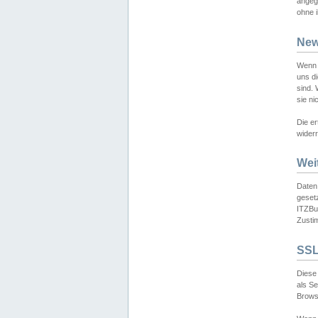
angeg
ohne i
New
Wenn 
uns d
sind.
sie ni
Die er
widerr
Wei
Daten,
gesetz
ITZBun
Zusti
SSL
Diese 
als S
Browse