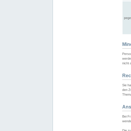
pege
Min
Perso
werde
nicht 
Rec
Sie h
den Z
Thema
Ans
Bei F
wende
Die zu