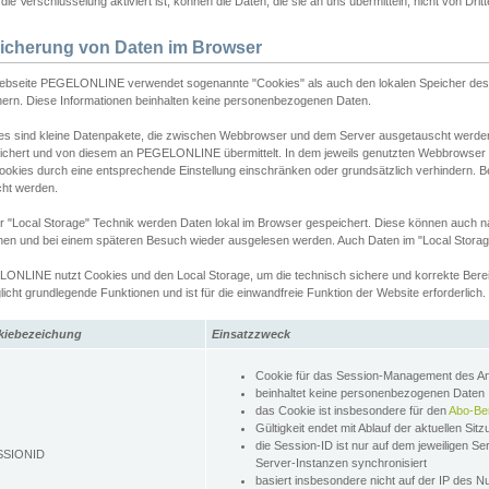
ie Verschlüsselung aktiviert ist, können die Daten, die sie an uns übermitteln, nicht von Dri
icherung von Daten im Browser
ebseite PEGELONLINE verwendet sogenannte "Cookies" als auch den lokalen Speicher des 
hern. Diese Informationen beinhalten keine personenbezogenen Daten.
es sind kleine Datenpakete, die zwischen Webbrowser und dem Server ausgetauscht werde
ichert und von diesem an PEGELONLINE übermittelt. In dem jeweils genutzten Webbrowser
ookies durch eine entsprechende Einstellung einschränken oder grundsätzlich verhindern. B
cht werden.
er "Local Storage" Technik werden Daten lokal im Browser gespeichert. Diese können auch 
hen und bei einem späteren Besuch wieder ausgelesen werden. Auch Daten im "Local Storag
ONLINE nutzt Cookies und den Local Storage, um die technisch sichere und korrekte Bereit
icht grundlegende Funktionen und ist für die einwandfreie Funktion der Website erforderlich.
kiebezeichung
Einsatzzweck
Cookie für das Session-Management des 
beinhaltet keine personenbezogenen Daten
das Cookie ist insbesondere für den
Abo-Be
Gültigkeit endet mit Ablauf der aktuellen Sit
die Session-ID ist nur auf dem jeweiligen Se
SSIONID
Server-Instanzen synchronisiert
basiert insbesondere nicht auf der IP des N