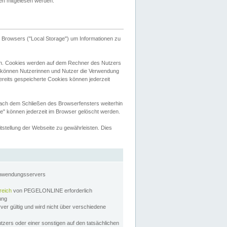
tten mitgelesen werden.
Browsers ("Local Storage") um Informationen zu
n. Cookies werden auf dem Rechner des Nutzers
 können Nutzerinnen und Nutzer die Verwendung
ereits gespeicherte Cookies können jederzeit
nach dem Schließen des Browserfensters weiterhin
e" können jederzeit im Browser gelöscht werden.
stellung der Webseite zu gewährleisten. Dies
Anwendungsservers
reich
von PEGELONLINE erforderlich
zung
rver gültig und wird nicht über verschiedene
utzers oder einer sonstigen auf den tatsächlichen