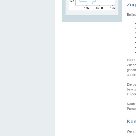
Zug
Bei j
Diese
Zusam
gesch
ausdrü
Die p
bzw. 
zu pe
Nach 
Person
Kon
Wenn 