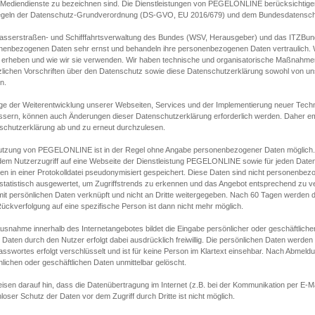
s Mediendienste zu bezeichnen sind. Die Dienstleistungen von PEGELONLINE berücksichtigen
egeln der Datenschutz-Grundverordnung (DS-GVO, EU 2016/679) und dem Bundesdatensc
asserstraßen- und Schifffahrtsverwaltung des Bundes (WSV, Herausgeber) und das ITZBund
nenbezogenen Daten sehr ernst und behandeln ihre personenbezogenen Daten vertraulich. W
 erheben und wie wir sie verwenden. Wir haben technische und organisatorische Maßnahmen g
zlichen Vorschriften über den Datenschutz sowie diese Datenschutzerklärung sowohl von uns
n.
ge der Weiterentwicklung unserer Webseiten, Services und der Implementierung neuer Techn
ssern, können auch Änderungen dieser Datenschutzerklärung erforderlich werden. Daher emp
schutzerklärung ab und zu erneut durchzulesen.
utzung von PEGELONLINE ist in der Regel ohne Angabe personenbezogener Daten möglich.
edem Nutzerzugriff auf eine Webseite der Dienstleistung PEGELONLINE sowie für jeden Dat
en in einer Protokolldatei pseudonymisiert gespeichert. Diese Daten sind nicht personenbez
statistisch ausgewertet, um Zugriffstrends zu erkennen und das Angebot entsprechend zu 
mit persönlichen Daten verknüpft und nicht an Dritte weitergegeben. Nach 60 Tagen werden d
ückverfolgung auf eine spezifische Person ist dann nicht mehr möglich.
Ausnahme innerhalb des Internetangebotes bildet die Eingabe persönlicher oder geschäftlic
 Daten durch den Nutzer erfolgt dabei ausdrücklich freiwillig. Die persönlichen Daten werden
asswortes erfolgt verschlüsselt und ist für keine Person im Klartext einsehbar. Nach Abmel
lichen oder geschäftlichen Daten unmittelbar gelöscht.
isen darauf hin, dass die Datenübertragung im Internet (z.B. bei der Kommunikation per E-Ma
loser Schutz der Daten vor dem Zugriff durch Dritte ist nicht möglich.