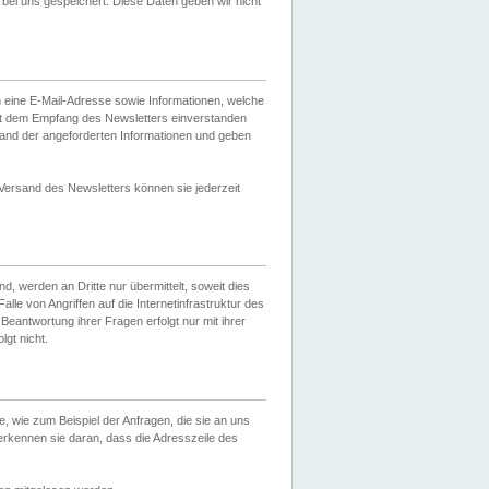
ei uns gespeichert. Diese Daten geben wir nicht
 eine E-Mail-Adresse sowie Informationen, welche
it dem Empfang des Newsletters einverstanden
sand der angeforderten Informationen und geben
 Versand des Newsletters können sie jederzeit
, werden an Dritte nur übermittelt, soweit dies
lle von Angriffen auf die Internetinfrastruktur des
Beantwortung ihrer Fragen erfolgt nur mit ihrer
gt nicht.
, wie zum Beispiel der Anfragen, die sie an uns
erkennen sie daran, dass die Adresszeile des