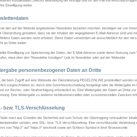
ebenen Kontaktdaten zwecks Bearbeitung der Anfrage und für den Fall von Anschlussfragen b
hre Einwilligung weiter.
sletterdaten
sie den auf der Website angebotenen Newsletter beziehen möchten, benötigen wir von Ihnen
ie Überprüfung gestatten, dass sie der Inhaber der angegebenen E-Mail-Adresse sind und m
 Weitere Daten werden nicht erhoben. Diese Daten verwenden wir ausschließlich für den Ver
cht an Dritte weiter.
teilte Einwilligung zur Speicherung der Daten, der E-Mail-Adresse sowie deren Nutzung zum
ufen, etwa über den "Newsletter kündigen"-Link im Newsletter oder auf der Webseite.
tergabe personenbezogener Daten an Dritte
 die beim Zugriff auf eine Webseite der Dienstleistung PEGELONLINE protokolliert worden sind
lich vorgeschrieben ist, durch eine Gerichtsentscheidung festgelegt oder die Weitergabe im Fa
d zur Rechts- oder Strafverfolgung erforderlich ist. Eine Weitergabe der Daten an Dritte zur 
mmung. Eine Weitergabe zu anderen nichtkommerziellen oder zu kommerziellen Zwecken erfol
- bzw. TLS-Verschlüsselung
Seite nutzt aus Gründen der Sicherheit und zum Schutz der Übertragung vertraulicher Inhalte
eitenbetreiber senden, eine SSL- bzw. TLS-Verschlüsselung. Eine verschlüsselte Verbindung 
rs von "http://" auf "https://" wechselt sowie am Schloss-Symbol in ihrer Browserzeile.