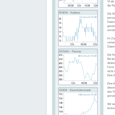
VI al
die R
RHEIN - Koblenz
Die W
perso
Daten
geset
werde
Im Zu
verbe
Daten
DONAU - Passau
Die N
Bei j
Aktion
Form 
nicht 
Eine R
Eine 
dieser
ODER - Eisenhüttenstadt
des P
persön
Wir we
lücken