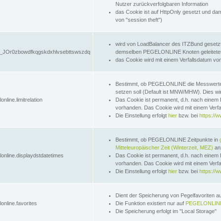
Nutzer zurückverfolgbaren Information
das Cookie ist auf HttpOnly gesetzt und dam
von "session theft")
wird von LoadBalancer des ITZBund gesetzt
JOr0zbowdfkqgskdxhlvsebttswszdq
demselben PEGELONLINE Knoten geleitetet w
das Cookie wird mit einem Verfallsdatum vo
Bestimmt, ob PEGELONLINE die Messwer
setzen soll (Default ist MNW/MHW). Dies wirk
online.limitrelation
Das Cookie ist permanent, d.h. nach einem 
vorhanden. Das Cookie wird mit einem Verfa
Die Einstellung erfolgt
hier
bzw. bei
https://w
Bestimmt, ob PEGELONLINE Zeitpunkte in
Mitteleuropäischer Zeit (Winterzeit, MEZ)
anz
lonline.displaydstdatetimes
Das Cookie ist permanent, d.h. nach einem 
vorhanden. Das Cookie wird mit einem Verfa
Die Einstellung erfolgt
hier
bzw. bei
https://w
Dient der Speicherung von Pegelfavoriten 
online.favorites
Die Funktion existiert nur auf
PEGELONLINE
Die Speicherung erfolgt im "Local Storage"