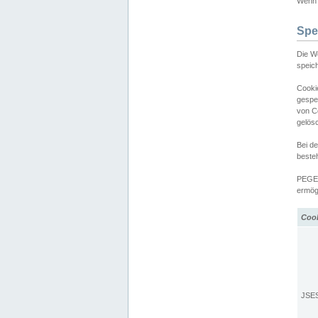
Wenn d
Spe
Die W
speic
Cooki
gespe
von C
gelös
Bei d
beste
PEGEL
ermögl
Coo
JSE