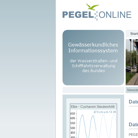
Start
Newsle
Dat
Elbe - Cuxhaven Steubenhöft
Dat
PEGEL