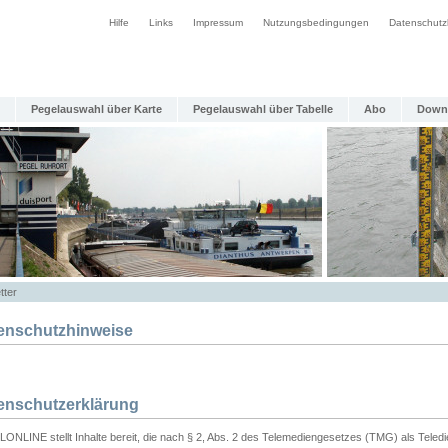
Hilfe
Links
Impressum
Nutzungsbedingungen
Datenschutz
Pegelauswahl über Karte
Pegelauswahl über Tabelle
Abo
Down
tter
enschutzhinweise
enschutzerklärung
ONLINE stellt Inhalte bereit, die nach § 2, Abs. 2 des Telemediengesetzes (TMG) als Teled