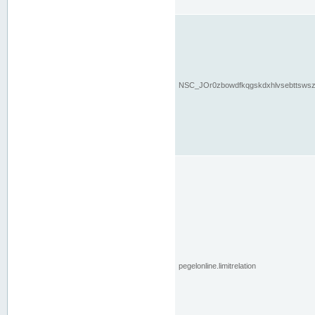
NSC_JOr0zbowdfkqgskdxhlvsebttsws
pegelonline.limitrelation