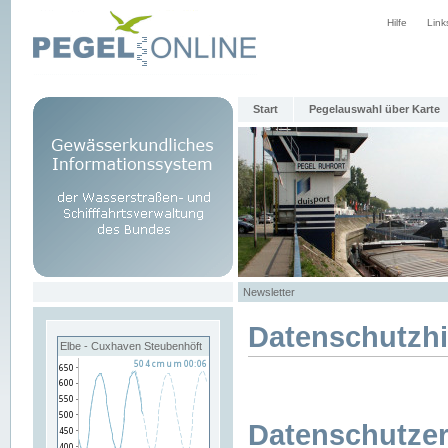
Hilfe
Link
Start
Pegelauswahl über Karte
Newsletter
Datenschutzh
Elbe - Cuxhaven Steubenhöft
Datenschutzer