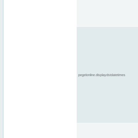
pegelonline.displaydstdatetimes