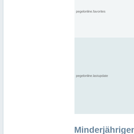
pegelonline.favorites
pegelonline.lastupdate
Minderjährige