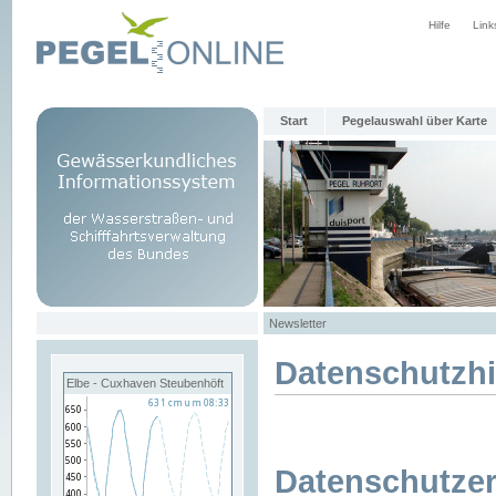
Hilfe
Link
Start
Pegelauswahl über Karte
Newsletter
Datenschutzh
Elbe - Cuxhaven Steubenhöft
Datenschutzer