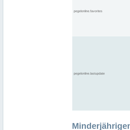
pegelonline.favorites
pegelonline.lastupdate
Minderjährige