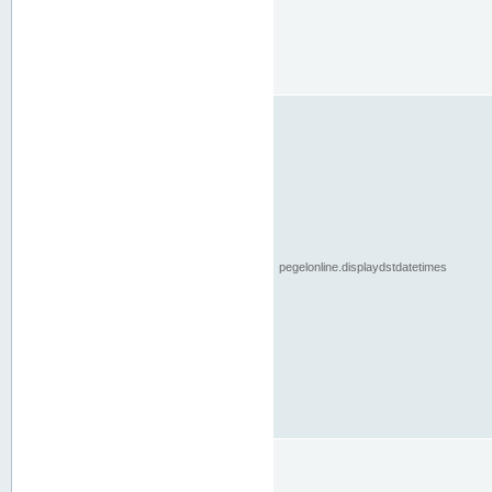
pegelonline.displaydstdatetimes