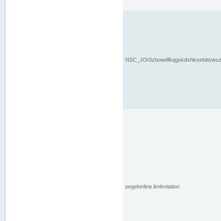
NSC_JOr0zbowdfkqgskdxhlvsebttsws
pegelonline.limitrelation