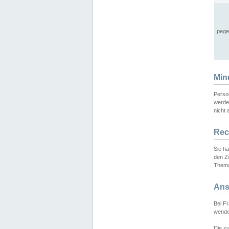
pege
Min
Perso
werde
nicht 
Rec
Sie h
den Z
Thema
Ans
Bei F
wende
Die zu