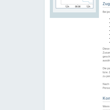
Zug
Bei j
Diese
Zusam
gesch
ausdrü
Die p
bzw. 
zu pe
Nach 
Person
Kon
Wenn 