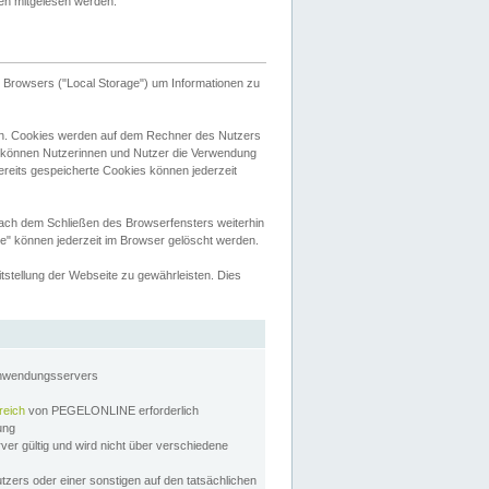
tten mitgelesen werden.
Browsers ("Local Storage") um Informationen zu
n. Cookies werden auf dem Rechner des Nutzers
 können Nutzerinnen und Nutzer die Verwendung
ereits gespeicherte Cookies können jederzeit
nach dem Schließen des Browserfensters weiterhin
e" können jederzeit im Browser gelöscht werden.
stellung der Webseite zu gewährleisten. Dies
Anwendungsservers
reich
von PEGELONLINE erforderlich
zung
rver gültig und wird nicht über verschiedene
utzers oder einer sonstigen auf den tatsächlichen