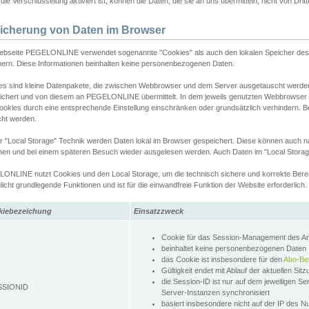
ie Verschlüsselung aktiviert ist, können die Daten, die sie an uns übermitteln, nicht von Dri
icherung von Daten im Browser
ebseite PEGELONLINE verwendet sogenannte "Cookies" als auch den lokalen Speicher des 
hern. Diese Informationen beinhalten keine personenbezogenen Daten.
es sind kleine Datenpakete, die zwischen Webbrowser und dem Server ausgetauscht werde
ichert und von diesem an PEGELONLINE übermittelt. In dem jeweils genutzten Webbrowser
ookies durch eine entsprechende Einstellung einschränken oder grundsätzlich verhindern. B
cht werden.
er "Local Storage" Technik werden Daten lokal im Browser gespeichert. Diese können auch 
hen und bei einem späteren Besuch wieder ausgelesen werden. Auch Daten im "Local Storag
ONLINE nutzt Cookies und den Local Storage, um die technisch sichere und korrekte Bereit
icht grundlegende Funktionen und ist für die einwandfreie Funktion der Website erforderlich.
kiebezeichung
Einsatzzweck
Cookie für das Session-Management des 
beinhaltet keine personenbezogenen Daten
das Cookie ist insbesondere für den
Abo-Be
Gültigkeit endet mit Ablauf der aktuellen Sit
die Session-ID ist nur auf dem jeweiligen Se
SSIONID
Server-Instanzen synchronisiert
basiert insbesondere nicht auf der IP des N