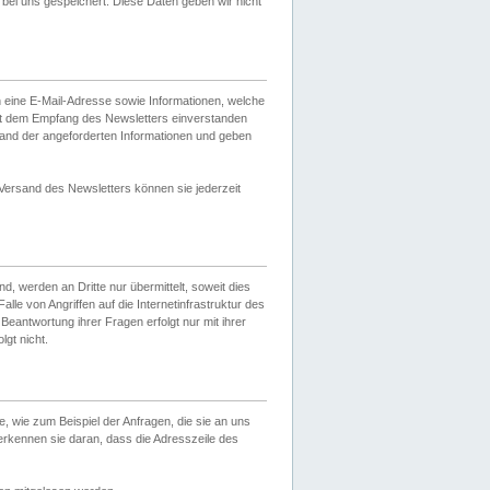
ei uns gespeichert. Diese Daten geben wir nicht
 eine E-Mail-Adresse sowie Informationen, welche
it dem Empfang des Newsletters einverstanden
sand der angeforderten Informationen und geben
 Versand des Newsletters können sie jederzeit
, werden an Dritte nur übermittelt, soweit dies
lle von Angriffen auf die Internetinfrastruktur des
Beantwortung ihrer Fragen erfolgt nur mit ihrer
gt nicht.
, wie zum Beispiel der Anfragen, die sie an uns
erkennen sie daran, dass die Adresszeile des