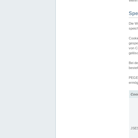
Wenn d
Spe
Die W
speic
Cooki
gespe
von C
gelös
Bei d
beste
PEGEL
ermögl
Coo
JSE