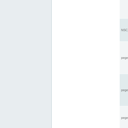
NSC_
pegel
pege
pegel