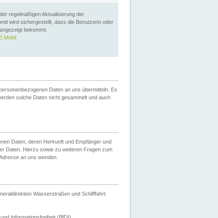
 der regelmäßigen Aktualisierung der
omit wird sichergestellt, dass die Benutzerin oder
 angezeigt bekommt.
 Mobil
 personenbezogenen Daten an uns übermitteln. Es
werden solche Daten nicht gesammelt und auch
ogenen Daten, deren Herkunft und Empfänger und
er Daten. Hierzu sowie zu weiteren Fragen zum
 Adresse an uns wenden.
neraldirektion Wasserstraßen und Schifffahrt
nd Informationsfreiheit (BfDI).