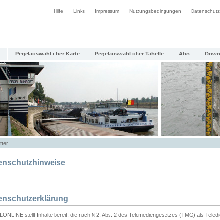
Hilfe
Links
Impressum
Nutzungsbedingungen
Datenschutz
Pegelauswahl über Karte
Pegelauswahl über Tabelle
Abo
Down
tter
enschutzhinweise
enschutzerklärung
ONLINE stellt Inhalte bereit, die nach § 2, Abs. 2 des Telemediengesetzes (TMG) als Teled