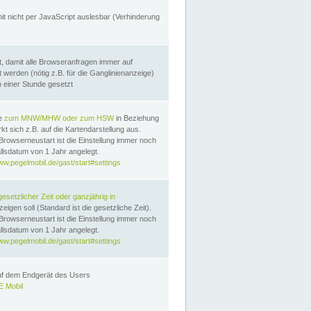
it nicht per JavaScript auslesbar (Verhinderung
, damit alle Browseranfragen immer auf
erden (nötig z.B. für die Ganglinienanzeige)
n einer Stunde gesetzt
te
zum MNW/MHW oder zum HSW
in Beziehung
t sich z.B. auf die Kartendarstellung aus.
Browserneustart ist die Einstellung immer noch
llsdatum von 1 Jahr angelegt.
ww.pegelmobil.de/gast/start#settings
gesetzlicher Zeit oder ganzjährig in
eigen soll (Standard ist die gesetzliche Zeit).
Browserneustart ist die Einstellung immer noch
llsdatum von 1 Jahr angelegt.
ww.pegelmobil.de/gast/start#settings
auf dem Endgerät des Users
 Mobil