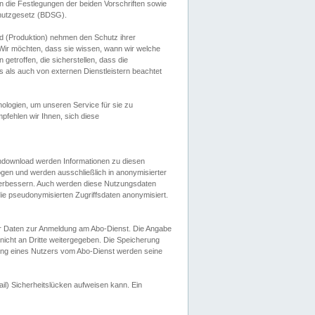
 die Festlegungen der beiden Vorschriften sowie
hutzgesetz (BDSG).
 (Produktion) nehmen den Schutz ihrer
ir möchten, dass sie wissen, wann wir welche
etroffen, die sicherstellen, dass die
 als auch von externen Dienstleistern beachtet
ologien, um unseren Service für sie zu
fehlen wir Ihnen, sich diese
endownload werden Informationen zu diesen
ogen und werden ausschließlich in anonymisierter
verbessern. Auch werden diese Nutzungsdaten
ie pseudonymisierten Zugriffsdaten anonymisiert.
her Daten zur Anmeldung am Abo-Dienst. Die Angabe
 nicht an Dritte weitergegeben. Die Speicherung
dung eines Nutzers vom Abo-Dienst werden seine
il) Sicherheitslücken aufweisen kann. Ein