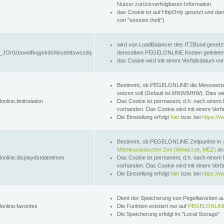
Nutzer zurückverfolgbaren Information
das Cookie ist auf HttpOnly gesetzt und dam
von "session theft")
wird von LoadBalancer des ITZBund gesetzt
JOr0zbowdfkqgskdxhlvsebttswszdq
demselben PEGELONLINE Knoten geleitetet w
das Cookie wird mit einem Verfallsdatum vo
Bestimmt, ob PEGELONLINE die Messwer
setzen soll (Default ist MNW/MHW). Dies wirk
online.limitrelation
Das Cookie ist permanent, d.h. nach einem 
vorhanden. Das Cookie wird mit einem Verfa
Die Einstellung erfolgt
hier
bzw. bei
https://w
Bestimmt, ob PEGELONLINE Zeitpunkte in
Mitteleuropäischer Zeit (Winterzeit, MEZ)
anz
lonline.displaydstdatetimes
Das Cookie ist permanent, d.h. nach einem 
vorhanden. Das Cookie wird mit einem Verfa
Die Einstellung erfolgt
hier
bzw. bei
https://w
Dient der Speicherung von Pegelfavoriten 
online.favorites
Die Funktion existiert nur auf
PEGELONLINE
Die Speicherung erfolgt im "Local Storage"