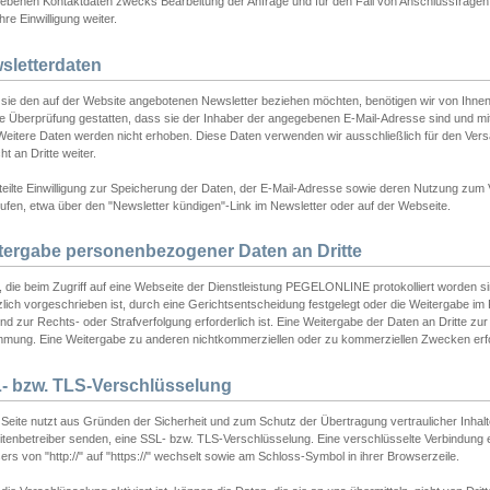
ebenen Kontaktdaten zwecks Bearbeitung der Anfrage und für den Fall von Anschlussfragen b
hre Einwilligung weiter.
sletterdaten
sie den auf der Website angebotenen Newsletter beziehen möchten, benötigen wir von Ihnen
ie Überprüfung gestatten, dass sie der Inhaber der angegebenen E-Mail-Adresse sind und m
 Weitere Daten werden nicht erhoben. Diese Daten verwenden wir ausschließlich für den Ver
cht an Dritte weiter.
teilte Einwilligung zur Speicherung der Daten, der E-Mail-Adresse sowie deren Nutzung zum
ufen, etwa über den "Newsletter kündigen"-Link im Newsletter oder auf der Webseite.
tergabe personenbezogener Daten an Dritte
 die beim Zugriff auf eine Webseite der Dienstleistung PEGELONLINE protokolliert worden sind
lich vorgeschrieben ist, durch eine Gerichtsentscheidung festgelegt oder die Weitergabe im Fa
d zur Rechts- oder Strafverfolgung erforderlich ist. Eine Weitergabe der Daten an Dritte zur 
mmung. Eine Weitergabe zu anderen nichtkommerziellen oder zu kommerziellen Zwecken erfol
- bzw. TLS-Verschlüsselung
Seite nutzt aus Gründen der Sicherheit und zum Schutz der Übertragung vertraulicher Inhalte
eitenbetreiber senden, eine SSL- bzw. TLS-Verschlüsselung. Eine verschlüsselte Verbindung 
rs von "http://" auf "https://" wechselt sowie am Schloss-Symbol in ihrer Browserzeile.