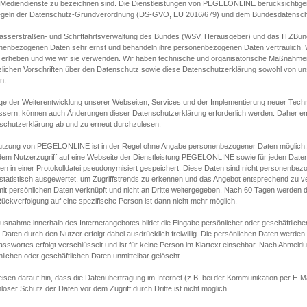
s Mediendienste zu bezeichnen sind. Die Dienstleistungen von PEGELONLINE berücksichtigen
egeln der Datenschutz-Grundverordnung (DS-GVO, EU 2016/679) und dem Bundesdatensc
asserstraßen- und Schifffahrtsverwaltung des Bundes (WSV, Herausgeber) und das ITZBund
nenbezogenen Daten sehr ernst und behandeln ihre personenbezogenen Daten vertraulich. W
 erheben und wie wir sie verwenden. Wir haben technische und organisatorische Maßnahmen g
zlichen Vorschriften über den Datenschutz sowie diese Datenschutzerklärung sowohl von uns
n.
ge der Weiterentwicklung unserer Webseiten, Services und der Implementierung neuer Techn
ssern, können auch Änderungen dieser Datenschutzerklärung erforderlich werden. Daher emp
schutzerklärung ab und zu erneut durchzulesen.
utzung von PEGELONLINE ist in der Regel ohne Angabe personenbezogener Daten möglich.
edem Nutzerzugriff auf eine Webseite der Dienstleistung PEGELONLINE sowie für jeden Dat
en in einer Protokolldatei pseudonymisiert gespeichert. Diese Daten sind nicht personenbez
statistisch ausgewertet, um Zugriffstrends zu erkennen und das Angebot entsprechend zu 
mit persönlichen Daten verknüpft und nicht an Dritte weitergegeben. Nach 60 Tagen werden d
ückverfolgung auf eine spezifische Person ist dann nicht mehr möglich.
Ausnahme innerhalb des Internetangebotes bildet die Eingabe persönlicher oder geschäftlic
 Daten durch den Nutzer erfolgt dabei ausdrücklich freiwillig. Die persönlichen Daten werden
asswortes erfolgt verschlüsselt und ist für keine Person im Klartext einsehbar. Nach Abmel
lichen oder geschäftlichen Daten unmittelbar gelöscht.
isen darauf hin, dass die Datenübertragung im Internet (z.B. bei der Kommunikation per E-Ma
loser Schutz der Daten vor dem Zugriff durch Dritte ist nicht möglich.