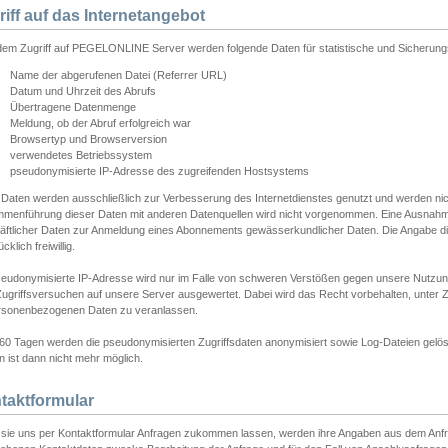
riff auf das Internetangebot
edem Zugriff auf PEGELONLINE Server werden folgende Daten für statistische und Sicherun
Name der abgerufenen Datei (Referrer URL)
Datum und Uhrzeit des Abrufs
Übertragene Datenmenge
Meldung, ob der Abruf erfolgreich war
Browsertyp und Browserversion
verwendetes Betriebssystem
pseudonymisierte IP-Adresse des zugreifenden Hostsystems
 Daten werden ausschließlich zur Verbesserung des Internetdienstes genutzt und werden ni
menführung dieser Daten mit anderen Datenquellen wird nicht vorgenommen. Eine Ausnahme 
äftlicher Daten zur Anmeldung eines Abonnements gewässerkundlicher Daten. Die Angabe die
cklich freiwillig.
seudonymisierte IP-Adresse wird nur im Falle von schweren Verstößen gegen unsere Nutzun
Zugriffsversuchen auf unsere Server ausgewertet. Dabei wird das Recht vorbehalten, unter Z
rsonenbezogenen Daten zu veranlassen.
60 Tagen werden die pseudonymisierten Zugriffsdaten anonymisiert sowie Log-Dateien gelösc
 ist dann nicht mehr möglich.
taktformular
sie uns per Kontaktformular Anfragen zukommen lassen, werden ihre Angaben aus dem Anfrag