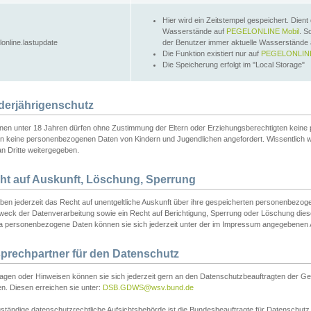
Hier wird ein Zeitstempel gespeichert. Dient
Wasserstände auf
PEGELONLINE Mobil
. S
lonline.lastupdate
der Benutzer immer aktuelle Wasserstände
Die Funktion existiert nur auf
PEGELONLINE
Die Speicherung erfolgt im "Local Storage"
derjährigenschutz
nen unter 18 Jahren dürfen ohne Zustimmung der Eltern oder Erziehungsberechtigten keine
n keine personenbezogenen Daten von Kindern und Jugendlichen angefordert. Wissentlich 
an Dritte weitergegeben.
ht auf Auskunft, Löschung, Sperrung
aben jederzeit das Recht auf unentgeltliche Auskunft über ihre gespeicherten personenbez
weck der Datenverarbeitung sowie ein Recht auf Berichtigung, Sperrung oder Löschung dies
 personenbezogene Daten können sie sich jederzeit unter der im Impressum angegebenen
prechpartner für den Datenschutz
ragen oder Hinweisen können sie sich jederzeit gern an den Datenschutzbeauftragten der Ge
n. Diesen erreichen sie unter:
DSB.GDWS@wsv.bund.de
ständige datenschutzrechtliche Aufsichtsbehörde ist die Bundesbeauftragte für Datenschutz u