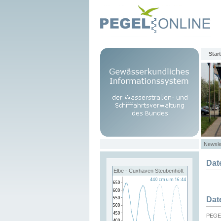
Start
Newsle
Dat
Elbe - Cuxhaven Steubenhöft
Dat
PEGEL