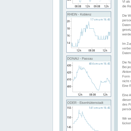
VI al
die R
RHEIN - Koblenz
Die W
perso
Daten
geset
werde
Im Zu
verbe
Daten
DONAU - Passau
Die N
Bei j
Aktion
Form 
nicht 
Eine R
Eine 
dieser
ODER - Eisenhüttenstadt
des P
persön
Wir we
lücken