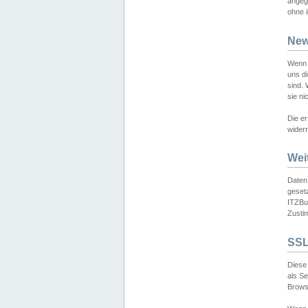
angeg
ohne i
New
Wenn 
uns d
sind.
sie ni
Die er
widerr
Wei
Daten,
gesetz
ITZBun
Zusti
SSL
Diese 
als S
Browse