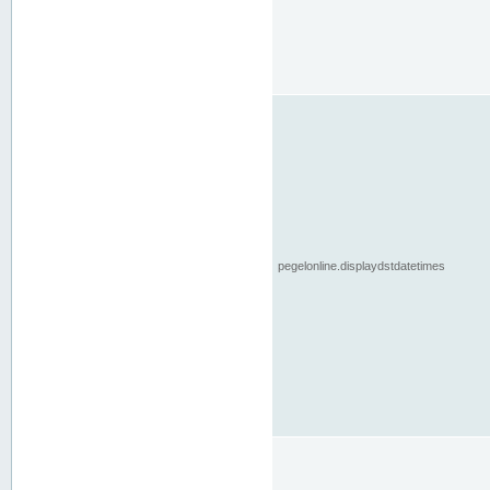
pegelonline.displaydstdatetimes