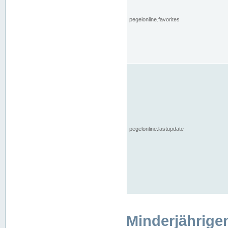
pegelonline.favorites
pegelonline.lastupdate
Minderjährige