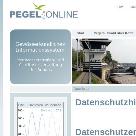
Hilfe
Link
Start
Pegelauswahl über Karte
Newsletter
Datenschutzh
Elbe - Cuxhaven Steubenhöft
Datenschutzer