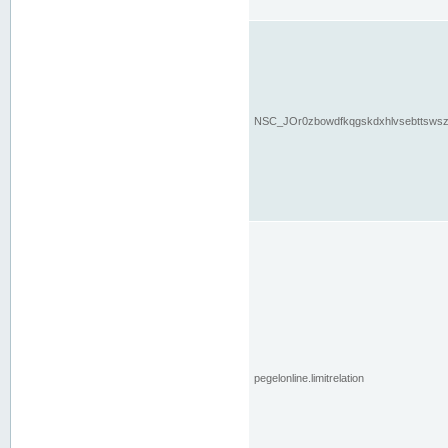
NSC_JOr0zbowdfkqgskdxhlvsebttsws
pegelonline.limitrelation