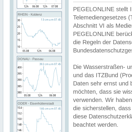
PEGELONLINE stellt Inh
RHEIN - Koblenz
Telemediengesetzes (
Abschnitt VI als Medie
PEGELONLINE berücksi
die Regeln der Date
Bundesdatenschutzge
DONAU - Passau
Die Wasserstraßen- u
und das ITZBund (Pro
Daten sehr ernst und 
möchten, dass sie wis
verwenden. Wir haben
ODER - Eisenhüttenstadt
die sicherstellen, das
diese Datenschutzerkl
beachtet werden.