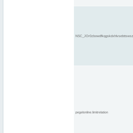
NSC_JOr0zbowdfkqgskdxhlvsebttsws
pegelonline.limitrelation