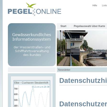
Hilfe
Link
Start
Pegelauswahl über Karte
Newsletter
Datenschutzh
Elbe - Cuxhaven Steubenhöft
Datenschutzer