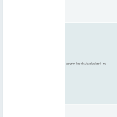
pegelonline.displaydstdatetimes