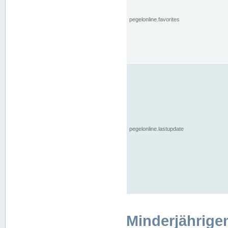
pegelonline.favorites
pegelonline.lastupdate
Minderjährige