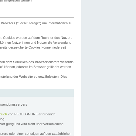
tten mitgelesen werden.
Browsers ("Local Storage") um Informationen zu
n. Cookies werden auf dem Rechner des Nutzers
 können Nutzerinnen und Nutzer die Verwendung
ereits gespeicherte Cookies können jederzeit
nach dem Schließen des Browserfensters weiterhin
e" können jederzeit im Browser gelöscht werden.
stellung der Webseite zu gewährleisten. Dies
Anwendungsservers
reich
von PEGELONLINE erforderlich
zung
rver gültig und wird nicht über verschiedene
utzers oder einer sonstigen auf den tatsächlichen