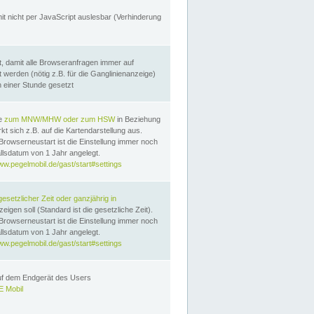
it nicht per JavaScript auslesbar (Verhinderung
, damit alle Browseranfragen immer auf
erden (nötig z.B. für die Ganglinienanzeige)
n einer Stunde gesetzt
te
zum MNW/MHW oder zum HSW
in Beziehung
t sich z.B. auf die Kartendarstellung aus.
Browserneustart ist die Einstellung immer noch
llsdatum von 1 Jahr angelegt.
ww.pegelmobil.de/gast/start#settings
gesetzlicher Zeit oder ganzjährig in
eigen soll (Standard ist die gesetzliche Zeit).
Browserneustart ist die Einstellung immer noch
llsdatum von 1 Jahr angelegt.
ww.pegelmobil.de/gast/start#settings
auf dem Endgerät des Users
 Mobil