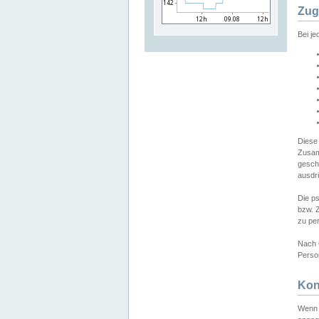
Zug
Bei j
Diese
Zusam
gesch
ausdrü
Die p
bzw. 
zu pe
Nach 
Person
Kon
Wenn 