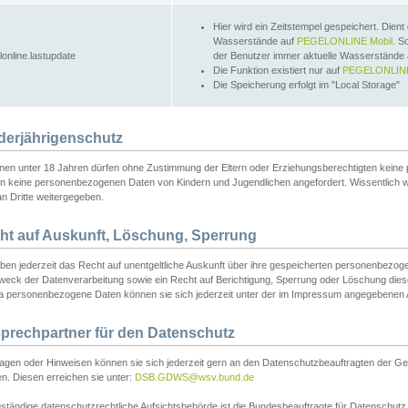
Hier wird ein Zeitstempel gespeichert. Dient
Wasserstände auf
PEGELONLINE Mobil
. S
lonline.lastupdate
der Benutzer immer aktuelle Wasserstände
Die Funktion existiert nur auf
PEGELONLINE
Die Speicherung erfolgt im "Local Storage"
derjährigenschutz
nen unter 18 Jahren dürfen ohne Zustimmung der Eltern oder Erziehungsberechtigten keine
n keine personenbezogenen Daten von Kindern und Jugendlichen angefordert. Wissentlich 
an Dritte weitergegeben.
ht auf Auskunft, Löschung, Sperrung
aben jederzeit das Recht auf unentgeltliche Auskunft über ihre gespeicherten personenbez
weck der Datenverarbeitung sowie ein Recht auf Berichtigung, Sperrung oder Löschung dies
 personenbezogene Daten können sie sich jederzeit unter der im Impressum angegebenen
prechpartner für den Datenschutz
ragen oder Hinweisen können sie sich jederzeit gern an den Datenschutzbeauftragten der Ge
n. Diesen erreichen sie unter:
DSB.GDWS@wsv.bund.de
ständige datenschutzrechtliche Aufsichtsbehörde ist die Bundesbeauftragte für Datenschutz u