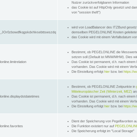
Nutzer zurückverfolgbaren Information
das Cookie ist auf HttpOnly gesetzt und dam
von "session theft")
wird von LoadBalancer des ITZBund gesetzt
JOr0zbowdfkqgskdxhlvsebttswszdq
demselben PEGELONLINE Knoten geleitetet w
das Cookie wird mit einem Verfallsdatum vo
Bestimmt, ob PEGELONLINE die Messwer
setzen soll (Default ist MNW/MHW). Dies wirk
online.limitrelation
Das Cookie ist permanent, d.h. nach einem 
vorhanden. Das Cookie wird mit einem Verfa
Die Einstellung erfolgt
hier
bzw. bei
https://w
Bestimmt, ob PEGELONLINE Zeitpunkte in
Mitteleuropäischer Zeit (Winterzeit, MEZ)
anz
lonline.displaydstdatetimes
Das Cookie ist permanent, d.h. nach einem 
vorhanden. Das Cookie wird mit einem Verfa
Die Einstellung erfolgt
hier
bzw. bei
https://w
Dient der Speicherung von Pegelfavoriten 
online.favorites
Die Funktion existiert nur auf
PEGELONLINE
Die Speicherung erfolgt im "Local Storage"