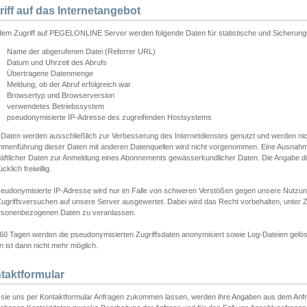
riff auf das Internetangebot
edem Zugriff auf PEGELONLINE Server werden folgende Daten für statistische und Sicherun
Name der abgerufenen Datei (Referrer URL)
Datum und Uhrzeit des Abrufs
Übertragene Datenmenge
Meldung, ob der Abruf erfolgreich war
Browsertyp und Browserversion
verwendetes Betriebssystem
pseudonymisierte IP-Adresse des zugreifenden Hostsystems
 Daten werden ausschließlich zur Verbesserung des Internetdienstes genutzt und werden ni
menführung dieser Daten mit anderen Datenquellen wird nicht vorgenommen. Eine Ausnahme 
äftlicher Daten zur Anmeldung eines Abonnements gewässerkundlicher Daten. Die Angabe die
cklich freiwillig.
seudonymisierte IP-Adresse wird nur im Falle von schweren Verstößen gegen unsere Nutzun
Zugriffsversuchen auf unsere Server ausgewertet. Dabei wird das Recht vorbehalten, unter Z
rsonenbezogenen Daten zu veranlassen.
60 Tagen werden die pseudonymisierten Zugriffsdaten anonymisiert sowie Log-Dateien gelösc
 ist dann nicht mehr möglich.
taktformular
sie uns per Kontaktformular Anfragen zukommen lassen, werden ihre Angaben aus dem Anfrag