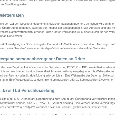
ebenen Kontaktdaten zwecks Bearbeitung der Anfrage und für den Fall von Anschlussfragen b
hre Einwilligung weiter.
sletterdaten
sie den auf der Website angebotenen Newsletter beziehen möchten, benötigen wir von Ihnen
ie Überprüfung gestatten, dass sie der Inhaber der angegebenen E-Mail-Adresse sind und m
 Weitere Daten werden nicht erhoben. Diese Daten verwenden wir ausschließlich für den Ver
cht an Dritte weiter.
teilte Einwilligung zur Speicherung der Daten, der E-Mail-Adresse sowie deren Nutzung zum
ufen, etwa über den "Newsletter kündigen"-Link im Newsletter oder auf der Webseite.
tergabe personenbezogener Daten an Dritte
 die beim Zugriff auf eine Webseite der Dienstleistung PEGELONLINE protokolliert worden sind
lich vorgeschrieben ist, durch eine Gerichtsentscheidung festgelegt oder die Weitergabe im Fa
d zur Rechts- oder Strafverfolgung erforderlich ist. Eine Weitergabe der Daten an Dritte zur 
mmung. Eine Weitergabe zu anderen nichtkommerziellen oder zu kommerziellen Zwecken erfol
- bzw. TLS-Verschlüsselung
Seite nutzt aus Gründen der Sicherheit und zum Schutz der Übertragung vertraulicher Inhalte
eitenbetreiber senden, eine SSL- bzw. TLS-Verschlüsselung. Eine verschlüsselte Verbindung 
rs von "http://" auf "https://" wechselt sowie am Schloss-Symbol in ihrer Browserzeile.