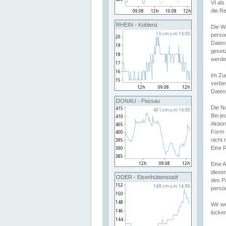
VI al
die R
RHEIN - Koblenz
Die W
perso
Daten
geset
werde
Im Zu
verbe
Daten
DONAU - Passau
Die N
Bei j
Aktion
Form 
nicht 
Eine R
Eine 
dieser
ODER - Eisenhüttenstadt
des P
persön
Wir we
lücken