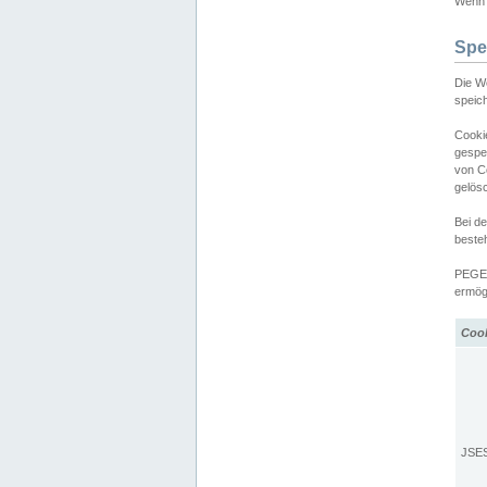
Wenn d
Spe
Die W
speic
Cooki
gespe
von C
gelös
Bei d
beste
PEGEL
ermögl
Coo
JSE