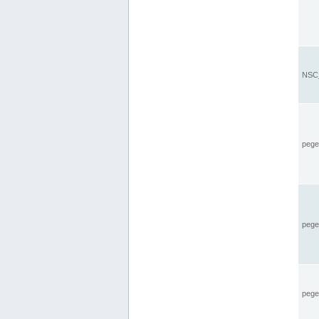
NSC_
pegel
pege
pegel