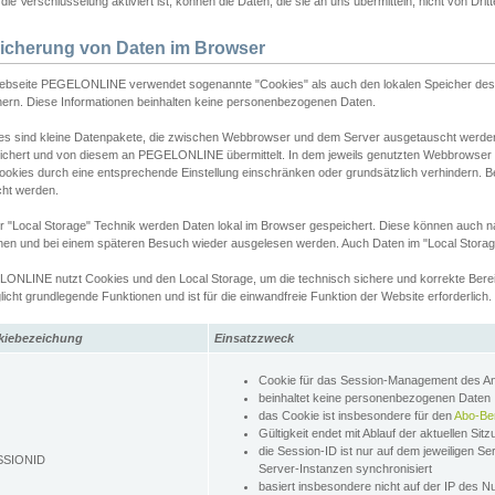
ie Verschlüsselung aktiviert ist, können die Daten, die sie an uns übermitteln, nicht von Dri
icherung von Daten im Browser
ebseite PEGELONLINE verwendet sogenannte "Cookies" als auch den lokalen Speicher des 
hern. Diese Informationen beinhalten keine personenbezogenen Daten.
es sind kleine Datenpakete, die zwischen Webbrowser und dem Server ausgetauscht werde
ichert und von diesem an PEGELONLINE übermittelt. In dem jeweils genutzten Webbrowser
ookies durch eine entsprechende Einstellung einschränken oder grundsätzlich verhindern. B
cht werden.
er "Local Storage" Technik werden Daten lokal im Browser gespeichert. Diese können auch 
hen und bei einem späteren Besuch wieder ausgelesen werden. Auch Daten im "Local Storag
ONLINE nutzt Cookies und den Local Storage, um die technisch sichere und korrekte Bereit
icht grundlegende Funktionen und ist für die einwandfreie Funktion der Website erforderlich.
kiebezeichung
Einsatzzweck
Cookie für das Session-Management des 
beinhaltet keine personenbezogenen Daten
das Cookie ist insbesondere für den
Abo-Be
Gültigkeit endet mit Ablauf der aktuellen Sit
die Session-ID ist nur auf dem jeweiligen Se
SSIONID
Server-Instanzen synchronisiert
basiert insbesondere nicht auf der IP des N