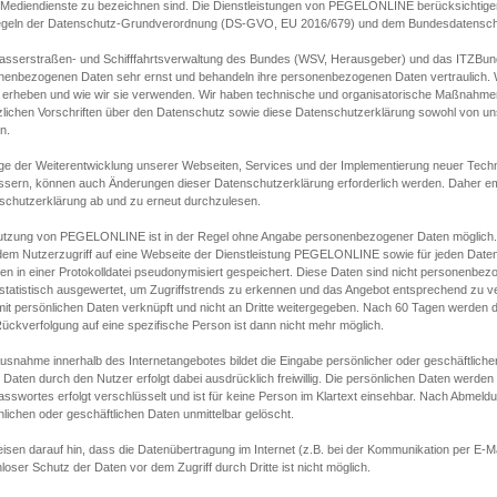
s Mediendienste zu bezeichnen sind. Die Dienstleistungen von PEGELONLINE berücksichtigen
egeln der Datenschutz-Grundverordnung (DS-GVO, EU 2016/679) und dem Bundesdatensc
asserstraßen- und Schifffahrtsverwaltung des Bundes (WSV, Herausgeber) und das ITZBund
nenbezogenen Daten sehr ernst und behandeln ihre personenbezogenen Daten vertraulich. W
 erheben und wie wir sie verwenden. Wir haben technische und organisatorische Maßnahmen g
zlichen Vorschriften über den Datenschutz sowie diese Datenschutzerklärung sowohl von uns
n.
ge der Weiterentwicklung unserer Webseiten, Services und der Implementierung neuer Techn
ssern, können auch Änderungen dieser Datenschutzerklärung erforderlich werden. Daher emp
schutzerklärung ab und zu erneut durchzulesen.
utzung von PEGELONLINE ist in der Regel ohne Angabe personenbezogener Daten möglich.
edem Nutzerzugriff auf eine Webseite der Dienstleistung PEGELONLINE sowie für jeden Dat
en in einer Protokolldatei pseudonymisiert gespeichert. Diese Daten sind nicht personenbez
statistisch ausgewertet, um Zugriffstrends zu erkennen und das Angebot entsprechend zu 
mit persönlichen Daten verknüpft und nicht an Dritte weitergegeben. Nach 60 Tagen werden d
ückverfolgung auf eine spezifische Person ist dann nicht mehr möglich.
Ausnahme innerhalb des Internetangebotes bildet die Eingabe persönlicher oder geschäftlic
 Daten durch den Nutzer erfolgt dabei ausdrücklich freiwillig. Die persönlichen Daten werden
asswortes erfolgt verschlüsselt und ist für keine Person im Klartext einsehbar. Nach Abmel
lichen oder geschäftlichen Daten unmittelbar gelöscht.
isen darauf hin, dass die Datenübertragung im Internet (z.B. bei der Kommunikation per E-Ma
loser Schutz der Daten vor dem Zugriff durch Dritte ist nicht möglich.