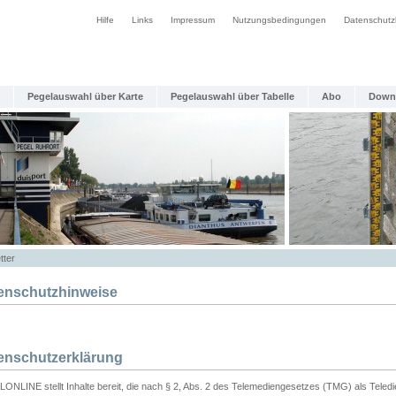
Hilfe
Links
Impressum
Nutzungsbedingungen
Datenschutz
Pegelauswahl über Karte
Pegelauswahl über Tabelle
Abo
Down
tter
enschutzhinweise
enschutzerklärung
ONLINE stellt Inhalte bereit, die nach § 2, Abs. 2 des Telemediengesetzes (TMG) als Teled