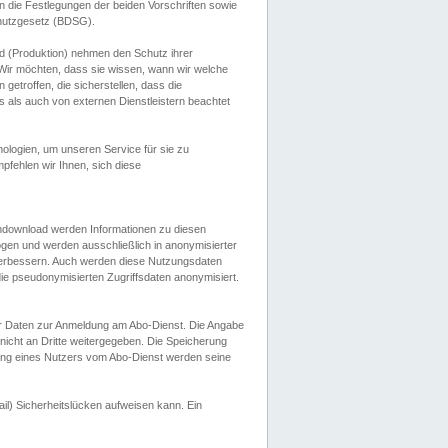
 die Festlegungen der beiden Vorschriften sowie
hutzgesetz (BDSG).
 (Produktion) nehmen den Schutz ihrer
ir möchten, dass sie wissen, wann wir welche
etroffen, die sicherstellen, dass die
 als auch von externen Dienstleistern beachtet
ologien, um unseren Service für sie zu
fehlen wir Ihnen, sich diese
endownload werden Informationen zu diesen
ogen und werden ausschließlich in anonymisierter
verbessern. Auch werden diese Nutzungsdaten
ie pseudonymisierten Zugriffsdaten anonymisiert.
her Daten zur Anmeldung am Abo-Dienst. Die Angabe
 nicht an Dritte weitergegeben. Die Speicherung
dung eines Nutzers vom Abo-Dienst werden seine
il) Sicherheitslücken aufweisen kann. Ein