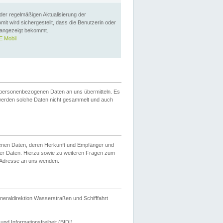
 der regelmäßigen Aktualisierung der
omit wird sichergestellt, dass die Benutzerin oder
 angezeigt bekommt.
 Mobil
 personenbezogenen Daten an uns übermitteln. Es
werden solche Daten nicht gesammelt und auch
ogenen Daten, deren Herkunft und Empfänger und
er Daten. Hierzu sowie zu weiteren Fragen zum
 Adresse an uns wenden.
neraldirektion Wasserstraßen und Schifffahrt
nd Informationsfreiheit (BfDI).