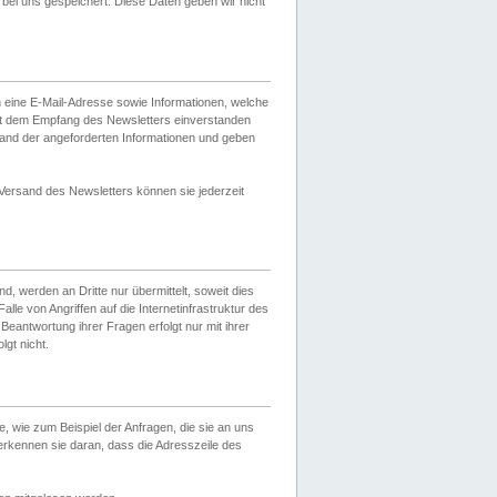
ei uns gespeichert. Diese Daten geben wir nicht
 eine E-Mail-Adresse sowie Informationen, welche
it dem Empfang des Newsletters einverstanden
sand der angeforderten Informationen und geben
 Versand des Newsletters können sie jederzeit
, werden an Dritte nur übermittelt, soweit dies
lle von Angriffen auf die Internetinfrastruktur des
Beantwortung ihrer Fragen erfolgt nur mit ihrer
gt nicht.
, wie zum Beispiel der Anfragen, die sie an uns
erkennen sie daran, dass die Adresszeile des