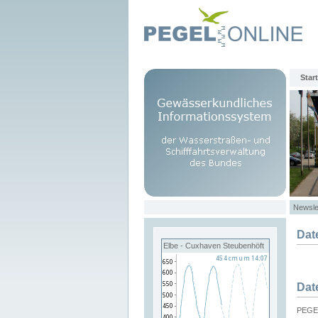
Start
Newsle
Dat
Elbe - Cuxhaven Steubenhöft
Dat
PEGEL