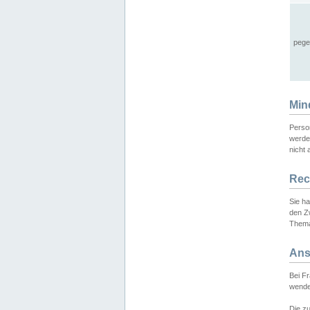
pege
Min
Perso
werde
nicht 
Rec
Sie h
den Z
Thema
Ans
Bei F
wende
Die zu