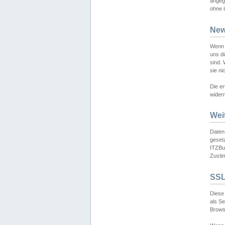
angeg
ohne i
New
Wenn 
uns d
sind.
sie ni
Die er
widerr
Wei
Daten,
gesetz
ITZBun
Zusti
SSL
Diese 
als S
Browse