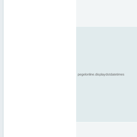
pegelonline.displaydstdatetimes