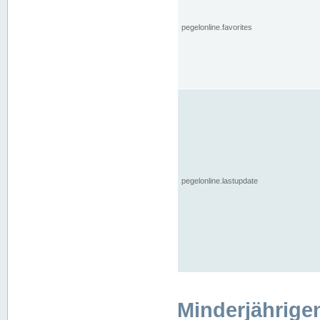
pegelonline.favorites
pegelonline.lastupdate
Minderjährige