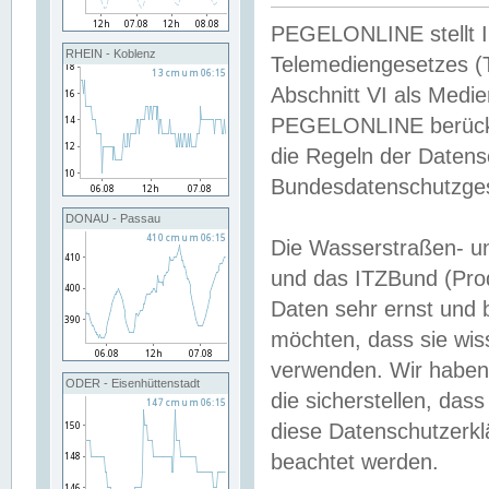
PEGELONLINE stellt Inh
RHEIN - Koblenz
Telemediengesetzes (
Abschnitt VI als Medie
PEGELONLINE berücksi
die Regeln der Date
Bundesdatenschutzge
DONAU - Passau
Die Wasserstraßen- u
und das ITZBund (Pro
Daten sehr ernst und 
möchten, dass sie wis
verwenden. Wir haben
ODER - Eisenhüttenstadt
die sicherstellen, das
diese Datenschutzerkl
beachtet werden.