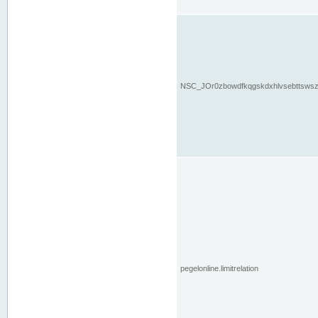
NSC_JOr0zbowdfkqgskdxhlvsebttsws
pegelonline.limitrelation