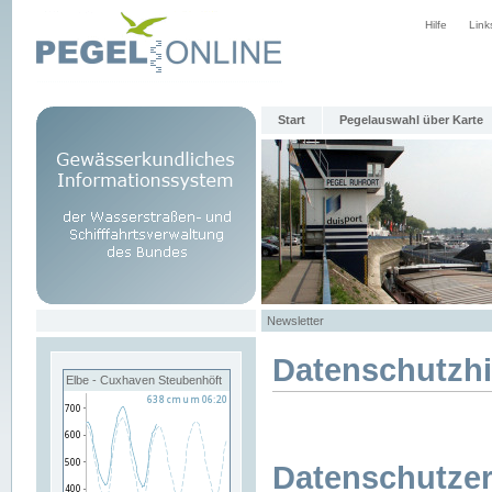
Hilfe
Link
Start
Pegelauswahl über Karte
Newsletter
Datenschutzh
Elbe - Cuxhaven Steubenhöft
Datenschutzer