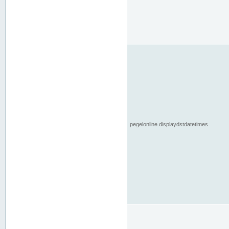
pegelonline.displaydstdatetimes