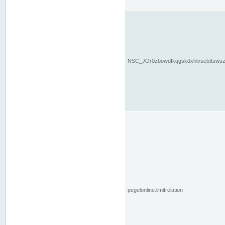
NSC_JOr0zbowdfkqgskdxhlvsebttsws
pegelonline.limitrelation