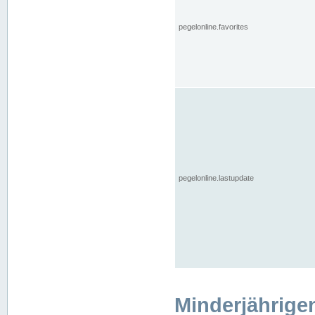
pegelonline.favorites
pegelonline.lastupdate
Minderjährige