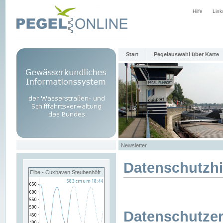
Hilfe
Link
Start
Pegelauswahl über Karte
Newsletter
Datenschutzh
Elbe - Cuxhaven Steubenhöft
Datenschutzer