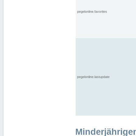
pegelonline.favorites
pegelonline.lastupdate
Minderjährige