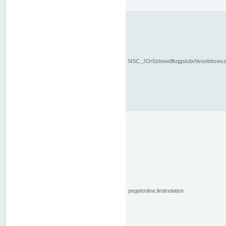
NSC_JOr0zbowdfkqgskdxhlvsebttsws
pegelonline.limitrelation