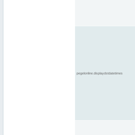
pegelonline.displaydstdatetimes