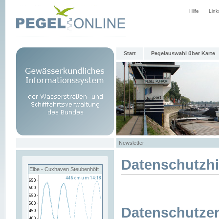
Hilfe
Link
Start
Pegelauswahl über Karte
Newsletter
Datenschutzh
Elbe - Cuxhaven Steubenhöft
Datenschutzer