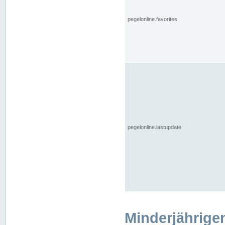
pegelonline.favorites
pegelonline.lastupdate
Minderjährige