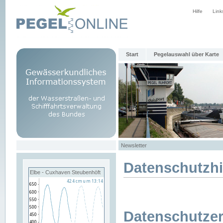
Hilfe
Link
Start
Pegelauswahl über Karte
Newsletter
Datenschutzh
Elbe - Cuxhaven Steubenhöft
Datenschutzer