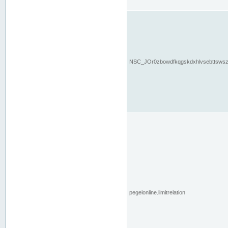
NSC_JOr0zbowdfkqgskdxhlvsebttsws
pegelonline.limitrelation