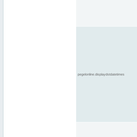
pegelonline.displaydstdatetimes