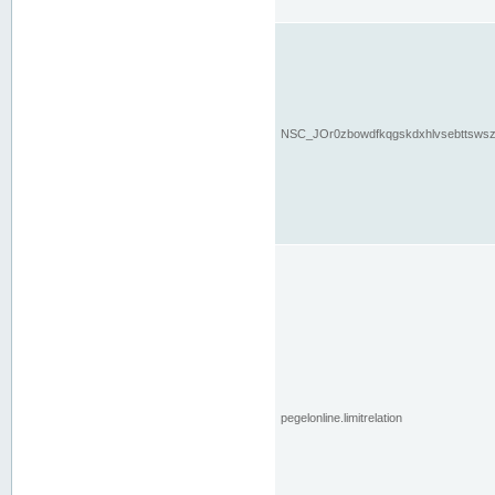
NSC_JOr0zbowdfkqgskdxhlvsebttsws
pegelonline.limitrelation