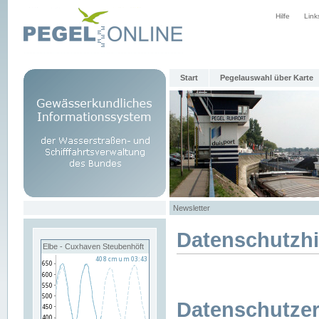
Hilfe
Link
Start
Pegelauswahl über Karte
Newsletter
Datenschutzh
Elbe - Cuxhaven Steubenhöft
Datenschutzer