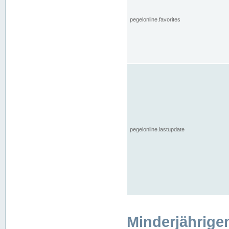
pegelonline.favorites
pegelonline.lastupdate
Minderjährige