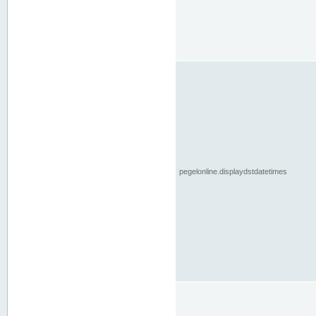
pegelonline.displaydstdatetimes