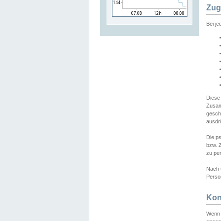
Zug
Bei j
Diese
Zusam
gesch
ausdrü
Die p
bzw. 
zu pe
Nach 
Person
Kon
Wenn 