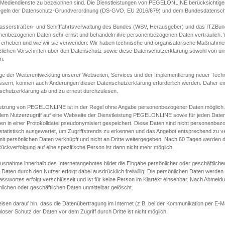
s Mediendienste zu bezeichnen sind. Die Dienstleistungen von PEGELONLINE berücksichtigen
egeln der Datenschutz-Grundverordnung (DS-GVO, EU 2016/679) und dem Bundesdatensc
asserstraßen- und Schifffahrtsverwaltung des Bundes (WSV, Herausgeber) und das ITZBund
nenbezogenen Daten sehr ernst und behandeln ihre personenbezogenen Daten vertraulich. W
 erheben und wie wir sie verwenden. Wir haben technische und organisatorische Maßnahmen g
zlichen Vorschriften über den Datenschutz sowie diese Datenschutzerklärung sowohl von uns
n.
ge der Weiterentwicklung unserer Webseiten, Services und der Implementierung neuer Techn
ssern, können auch Änderungen dieser Datenschutzerklärung erforderlich werden. Daher emp
schutzerklärung ab und zu erneut durchzulesen.
utzung von PEGELONLINE ist in der Regel ohne Angabe personenbezogener Daten möglich.
edem Nutzerzugriff auf eine Webseite der Dienstleistung PEGELONLINE sowie für jeden Dat
en in einer Protokolldatei pseudonymisiert gespeichert. Diese Daten sind nicht personenbez
statistisch ausgewertet, um Zugriffstrends zu erkennen und das Angebot entsprechend zu 
mit persönlichen Daten verknüpft und nicht an Dritte weitergegeben. Nach 60 Tagen werden d
ückverfolgung auf eine spezifische Person ist dann nicht mehr möglich.
Ausnahme innerhalb des Internetangebotes bildet die Eingabe persönlicher oder geschäftlic
 Daten durch den Nutzer erfolgt dabei ausdrücklich freiwillig. Die persönlichen Daten werden
asswortes erfolgt verschlüsselt und ist für keine Person im Klartext einsehbar. Nach Abmel
lichen oder geschäftlichen Daten unmittelbar gelöscht.
isen darauf hin, dass die Datenübertragung im Internet (z.B. bei der Kommunikation per E-Ma
loser Schutz der Daten vor dem Zugriff durch Dritte ist nicht möglich.