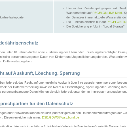
Hier wird ein Zeitstempel gespeichert. Dient
Wasserstände auf
PEGELONLINE Mobil
. S
lonline.lastupdate
der Benutzer immer aktuelle Wasserstände
Die Funktion existiert nur auf
PEGELONLINE
Die Speicherung erfolgt im "Local Storage"
derjährigenschutz
nen unter 18 Jahren dürfen ohne Zustimmung der Eltern oder Erziehungsberechtigten keine
n keine personenbezogenen Daten von Kindern und Jugendlichen angefordert. Wissentlich 
an Dritte weitergegeben.
ht auf Auskunft, Löschung, Sperrung
aben jederzeit das Recht auf unentgeltliche Auskunft über ihre gespeicherten personenbez
weck der Datenverarbeitung sowie ein Recht auf Berichtigung, Sperrung oder Löschung dies
 personenbezogene Daten können sie sich jederzeit unter der im Impressum angegebenen
prechpartner für den Datenschutz
ragen oder Hinweisen können sie sich jederzeit gern an den Datenschutzbeauftragten der Ge
n. Diesen erreichen sie unter:
DSB.GDWS@wsv.bund.de
ständige datenschutzrechtliche Aufsichtsbehörde ist die Bundesbeauftragte für Datenschutz u