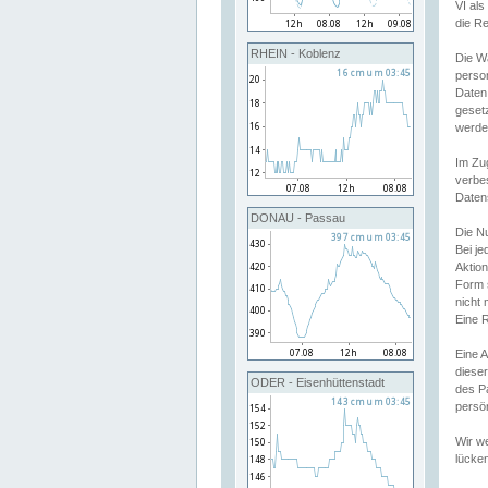
VI al
die R
RHEIN - Koblenz
Die W
perso
Daten
geset
werde
Im Zu
verbe
Daten
DONAU - Passau
Die N
Bei j
Aktion
Form 
nicht 
Eine R
Eine 
dieser
ODER - Eisenhüttenstadt
des P
persön
Wir we
lücken