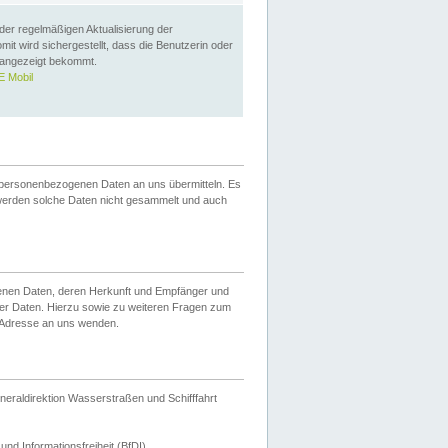
 der regelmäßigen Aktualisierung der
omit wird sichergestellt, dass die Benutzerin oder
 angezeigt bekommt.
 Mobil
 personenbezogenen Daten an uns übermitteln. Es
werden solche Daten nicht gesammelt und auch
ogenen Daten, deren Herkunft und Empfänger und
er Daten. Hierzu sowie zu weiteren Fragen zum
 Adresse an uns wenden.
neraldirektion Wasserstraßen und Schifffahrt
nd Informationsfreiheit (BfDI).