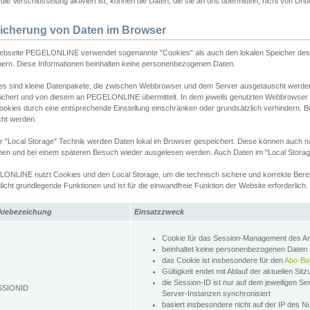
ie Verschlüsselung aktiviert ist, können die Daten, die sie an uns übermitteln, nicht von Dri
icherung von Daten im Browser
ebseite PEGELONLINE verwendet sogenannte "Cookies" als auch den lokalen Speicher des 
hern. Diese Informationen beinhalten keine personenbezogenen Daten.
es sind kleine Datenpakete, die zwischen Webbrowser und dem Server ausgetauscht werde
ichert und von diesem an PEGELONLINE übermittelt. In dem jeweils genutzten Webbrowser
ookies durch eine entsprechende Einstellung einschränken oder grundsätzlich verhindern. B
cht werden.
er "Local Storage" Technik werden Daten lokal im Browser gespeichert. Diese können auch 
hen und bei einem späteren Besuch wieder ausgelesen werden. Auch Daten im "Local Storag
ONLINE nutzt Cookies und den Local Storage, um die technisch sichere und korrekte Bereit
icht grundlegende Funktionen und ist für die einwandfreie Funktion der Website erforderlich.
kiebezeichung
Einsatzzweck
Cookie für das Session-Management des 
beinhaltet keine personenbezogenen Daten
das Cookie ist insbesondere für den
Abo-Be
Gültigkeit endet mit Ablauf der aktuellen Sit
die Session-ID ist nur auf dem jeweiligen Se
SSIONID
Server-Instanzen synchronisiert
basiert insbesondere nicht auf der IP des N