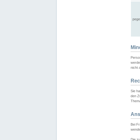
pege
Min
Perso
werde
nicht 
Rec
Sie h
den Z
Thema
Ans
Bei F
wende
Die zu