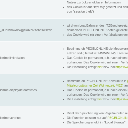
Nutzer zurückverfolgbaren Information
das Cookie ist auf HttpOnly gesetzt und dam
von "session theft")
wird von LoadBalancer des ITZBund gesetzt
JOr0zbowdfkqgskdxhlvsebttswszdq
demselben PEGELONLINE Knoten geleitetet w
das Cookie wird mit einem Verfallsdatum vo
Bestimmt, ob PEGELONLINE die Messwer
setzen soll (Default ist MNW/MHW). Dies wirk
online.limitrelation
Das Cookie ist permanent, d.h. nach einem 
vorhanden. Das Cookie wird mit einem Verfa
Die Einstellung erfolgt
hier
bzw. bei
https://w
Bestimmt, ob PEGELONLINE Zeitpunkte in
Mitteleuropäischer Zeit (Winterzeit, MEZ)
anz
lonline.displaydstdatetimes
Das Cookie ist permanent, d.h. nach einem 
vorhanden. Das Cookie wird mit einem Verfa
Die Einstellung erfolgt
hier
bzw. bei
https://w
Dient der Speicherung von Pegelfavoriten 
online.favorites
Die Funktion existiert nur auf
PEGELONLINE
Die Speicherung erfolgt im "Local Storage"