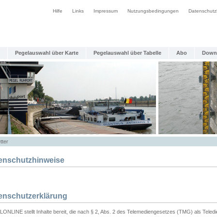
Hilfe
Links
Impressum
Nutzungsbedingungen
Datenschutz
Pegelauswahl über Karte
Pegelauswahl über Tabelle
Abo
Down
tter
enschutzhinweise
enschutzerklärung
ONLINE stellt Inhalte bereit, die nach § 2, Abs. 2 des Telemediengesetzes (TMG) als Teled