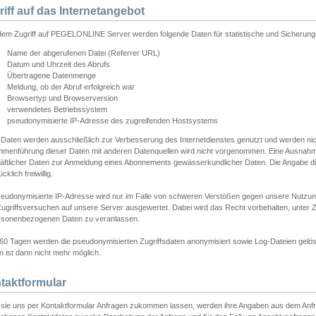
riff auf das Internetangebot
edem Zugriff auf PEGELONLINE Server werden folgende Daten für statistische und Sicherun
Name der abgerufenen Datei (Referrer URL)
Datum und Uhrzeit des Abrufs
Übertragene Datenmenge
Meldung, ob der Abruf erfolgreich war
Browsertyp und Browserversion
verwendetes Betriebssystem
pseudonymisierte IP-Adresse des zugreifenden Hostsystems
 Daten werden ausschließlich zur Verbesserung des Internetdienstes genutzt und werden ni
menführung dieser Daten mit anderen Datenquellen wird nicht vorgenommen. Eine Ausnahme 
äftlicher Daten zur Anmeldung eines Abonnements gewässerkundlicher Daten. Die Angabe die
cklich freiwillig.
seudonymisierte IP-Adresse wird nur im Falle von schweren Verstößen gegen unsere Nutzun
Zugriffsversuchen auf unsere Server ausgewertet. Dabei wird das Recht vorbehalten, unter Z
rsonenbezogenen Daten zu veranlassen.
60 Tagen werden die pseudonymisierten Zugriffsdaten anonymisiert sowie Log-Dateien gelösc
 ist dann nicht mehr möglich.
taktformular
sie uns per Kontaktformular Anfragen zukommen lassen, werden ihre Angaben aus dem Anfrag