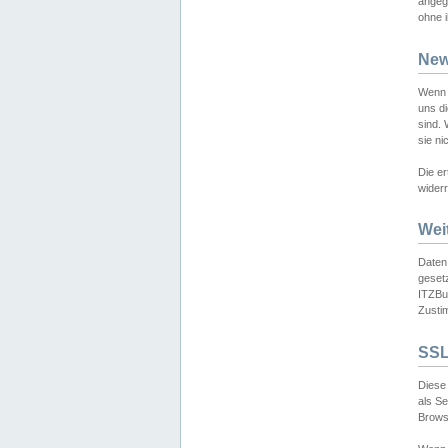
angeg
ohne i
New
Wenn 
uns d
sind.
sie ni
Die er
widerr
Wei
Daten,
gesetz
ITZBun
Zusti
SSL
Diese 
als S
Browse