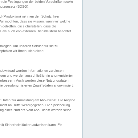
 die Festlegungen der beiden Vorschriften sowie
hutzgesetz (BDSG).
 (Produktion) nehmen den Schutz ihrer
ir möchten, dass sie wissen, wann wir welche
etroffen, die sicherstellen, dass die
 als auch von externen Dienstleistern beachtet
ologien, um unseren Service für sie zu
fehlen wir Ihnen, sich diese
endownload werden Informationen zu diesen
ogen und werden ausschließlich in anonymisierter
verbessern. Auch werden diese Nutzungsdaten
ie pseudonymisierten Zugriffsdaten anonymisiert.
her Daten zur Anmeldung am Abo-Dienst. Die Angabe
 nicht an Dritte weitergegeben. Die Speicherung
dung eines Nutzers vom Abo-Dienst werden seine
il) Sicherheitslücken aufweisen kann. Ein