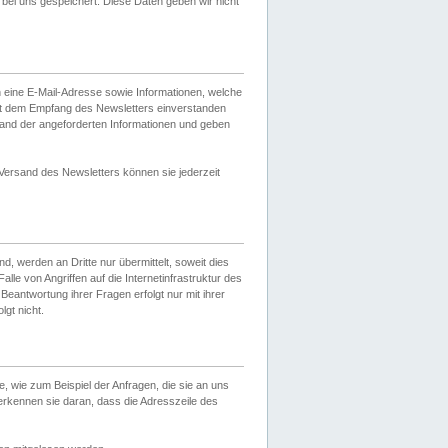
ei uns gespeichert. Diese Daten geben wir nicht
 eine E-Mail-Adresse sowie Informationen, welche
it dem Empfang des Newsletters einverstanden
sand der angeforderten Informationen und geben
 Versand des Newsletters können sie jederzeit
, werden an Dritte nur übermittelt, soweit dies
lle von Angriffen auf die Internetinfrastruktur des
Beantwortung ihrer Fragen erfolgt nur mit ihrer
gt nicht.
, wie zum Beispiel der Anfragen, die sie an uns
erkennen sie daran, dass die Adresszeile des