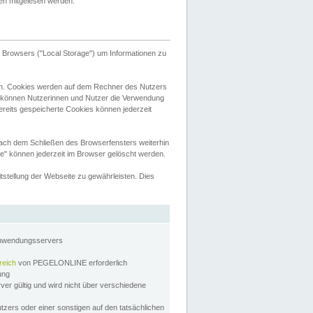
tten mitgelesen werden.
Browsers ("Local Storage") um Informationen zu
n. Cookies werden auf dem Rechner des Nutzers
 können Nutzerinnen und Nutzer die Verwendung
ereits gespeicherte Cookies können jederzeit
nach dem Schließen des Browserfensters weiterhin
e" können jederzeit im Browser gelöscht werden.
stellung der Webseite zu gewährleisten. Dies
Anwendungsservers
reich
von PEGELONLINE erforderlich
zung
rver gültig und wird nicht über verschiedene
utzers oder einer sonstigen auf den tatsächlichen