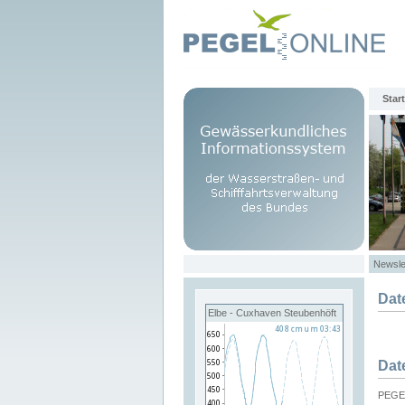
Start
Newsle
Dat
Elbe - Cuxhaven Steubenhöft
Dat
PEGEL