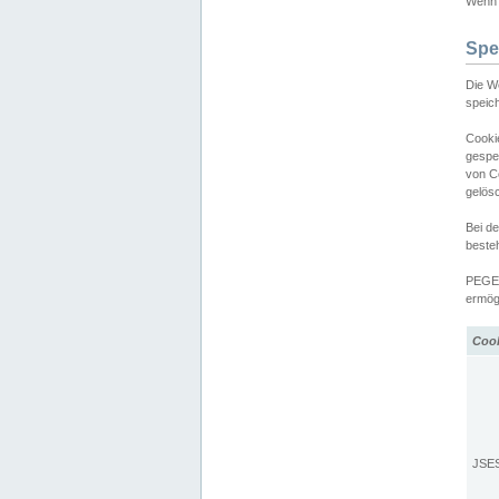
Wenn d
Spe
Die W
speic
Cooki
gespe
von C
gelös
Bei d
beste
PEGEL
ermögl
Coo
JSE