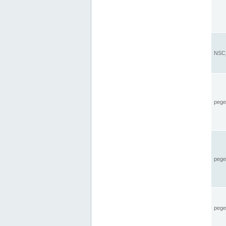
NSC_
pegel
pege
pegel