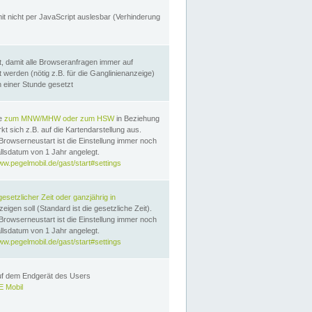
it nicht per JavaScript auslesbar (Verhinderung
, damit alle Browseranfragen immer auf
erden (nötig z.B. für die Ganglinienanzeige)
n einer Stunde gesetzt
te
zum MNW/MHW oder zum HSW
in Beziehung
t sich z.B. auf die Kartendarstellung aus.
Browserneustart ist die Einstellung immer noch
llsdatum von 1 Jahr angelegt.
ww.pegelmobil.de/gast/start#settings
gesetzlicher Zeit oder ganzjährig in
eigen soll (Standard ist die gesetzliche Zeit).
Browserneustart ist die Einstellung immer noch
llsdatum von 1 Jahr angelegt.
ww.pegelmobil.de/gast/start#settings
auf dem Endgerät des Users
 Mobil