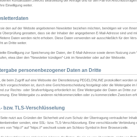
ebenen Kontaktdaten zwecks Bearbeitung der Anfrage und für den Fall von Anschlussfragen b
hre Einwilligung weiter.
sletterdaten
sie den auf der Website angebotenen Newsletter beziehen möchten, benötigen wir von Ihnen
ie Überprüfung gestatten, dass sie der Inhaber der angegebenen E-Mail-Adresse sind und m
 Weitere Daten werden nicht erhoben. Diese Daten verwenden wir ausschließlich für den Ver
cht an Dritte weiter.
teilte Einwilligung zur Speicherung der Daten, der E-Mail-Adresse sowie deren Nutzung zum
ufen, etwa über den "Newsletter kündigen"-Link im Newsletter oder auf der Webseite.
tergabe personenbezogener Daten an Dritte
 die beim Zugriff auf eine Webseite der Dienstleistung PEGELONLINE protokolliert worden sind
lich vorgeschrieben ist, durch eine Gerichtsentscheidung festgelegt oder die Weitergabe im Fa
d zur Rechts- oder Strafverfolgung erforderlich ist. Eine Weitergabe der Daten an Dritte zur 
mmung. Eine Weitergabe zu anderen nichtkommerziellen oder zu kommerziellen Zwecken erfol
- bzw. TLS-Verschlüsselung
Seite nutzt aus Gründen der Sicherheit und zum Schutz der Übertragung vertraulicher Inhalte
eitenbetreiber senden, eine SSL- bzw. TLS-Verschlüsselung. Eine verschlüsselte Verbindung 
rs von "http://" auf "https://" wechselt sowie am Schloss-Symbol in ihrer Browserzeile.