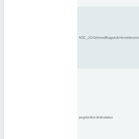
NSC_JOr0zbowdfkqgskdxhlvsebttsws
pegelonline.limitrelation