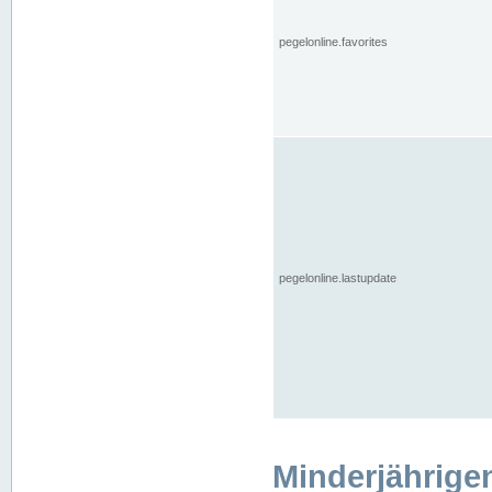
pegelonline.favorites
pegelonline.lastupdate
Minderjährige