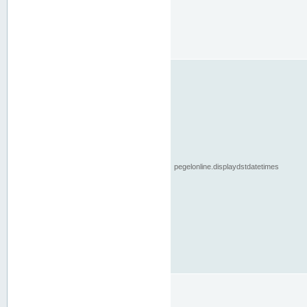
pegelonline.displaydstdatetimes