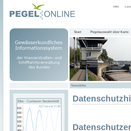
Hilfe
Link
Start
Pegelauswahl über Karte
Newsletter
Datenschutzh
Elbe - Cuxhaven Steubenhöft
Datenschutzer