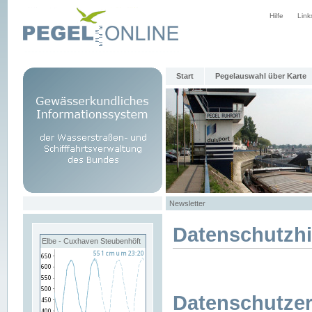
Hilfe
Link
Start
Pegelauswahl über Karte
Newsletter
Datenschutzh
Elbe - Cuxhaven Steubenhöft
Datenschutzer