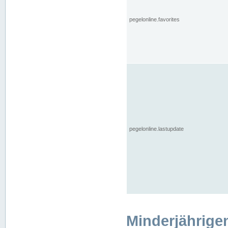
pegelonline.favorites
pegelonline.lastupdate
Minderjährige