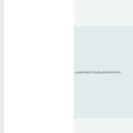
pegelonline.displaydstdatetimes