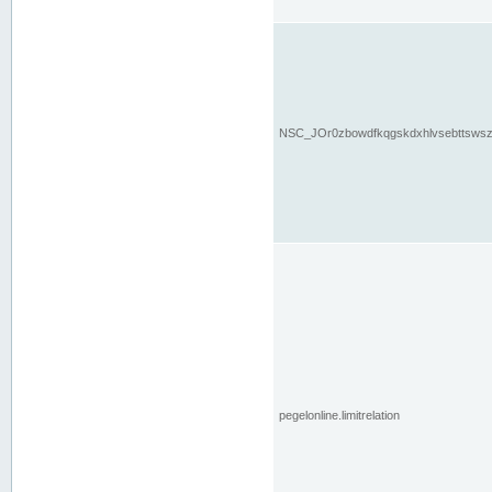
NSC_JOr0zbowdfkqgskdxhlvsebttsws
pegelonline.limitrelation