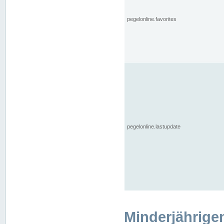
pegelonline.favorites
pegelonline.lastupdate
Minderjährige