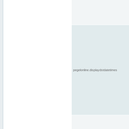
pegelonline.displaydstdatetimes