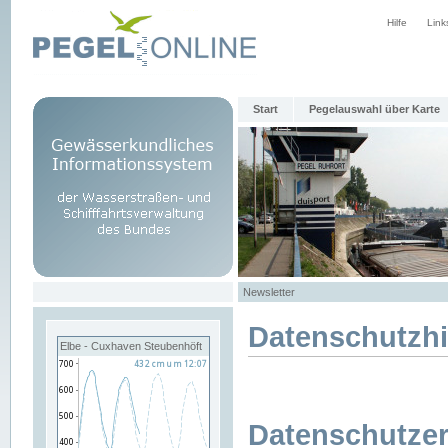
Hilfe
Link
Start
Pegelauswahl über Karte
Newsletter
Datenschutzh
Elbe - Cuxhaven Steubenhöft
Datenschutzer