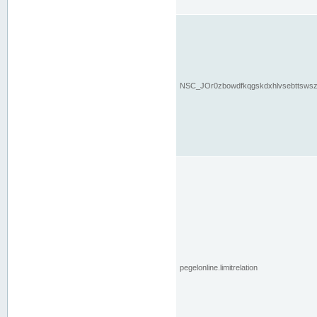
NSC_JOr0zbowdfkqgskdxhlvsebttsws
pegelonline.limitrelation