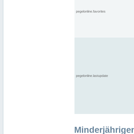
pegelonline.favorites
pegelonline.lastupdate
Minderjährige