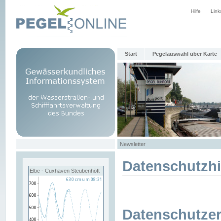
Hilfe
Link
Start
Pegelauswahl über Karte
Newsletter
Datenschutzh
Elbe - Cuxhaven Steubenhöft
Datenschutzer