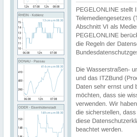
PEGELONLINE stellt Inh
RHEIN - Koblenz
Telemediengesetzes (
Abschnitt VI als Medie
PEGELONLINE berücksi
die Regeln der Date
Bundesdatenschutzge
DONAU - Passau
Die Wasserstraßen- u
und das ITZBund (Pro
Daten sehr ernst und 
möchten, dass sie wis
verwenden. Wir haben
ODER - Eisenhüttenstadt
die sicherstellen, das
diese Datenschutzerkl
beachtet werden.