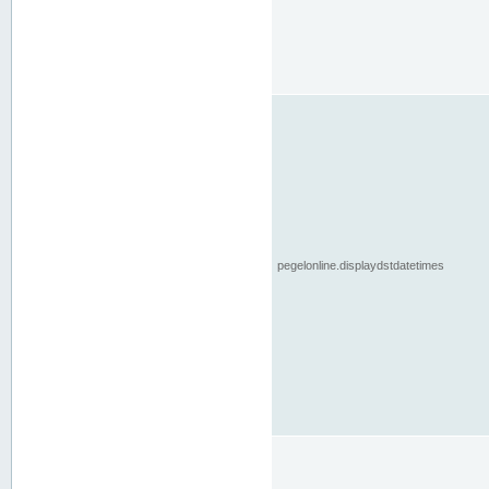
pegelonline.displaydstdatetimes