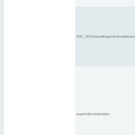
NSC_JOr0zbowdfkqgskdxhlvsebttsws
pegelonline.limitrelation