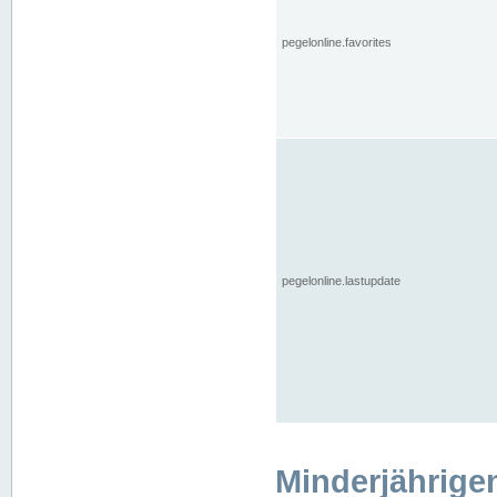
pegelonline.favorites
pegelonline.lastupdate
Minderjährige