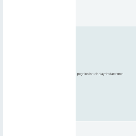
pegelonline.displaydstdatetimes