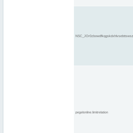
NSC_JOr0zbowdfkqgskdxhlvsebttsws
pegelonline.limitrelation