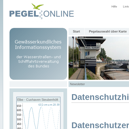
Hilfe
Link
Start
Pegelauswahl über Karte
Newsletter
Datenschutzh
Elbe - Cuxhaven Steubenhöft
Datenschutzer