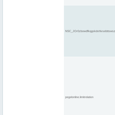
NSC_JOr0zbowdfkqgskdxhlvsebttsws
pegelonline.limitrelation