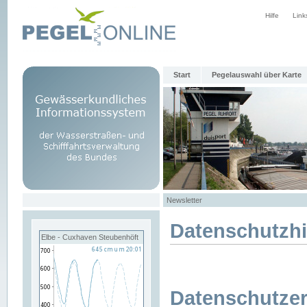
Hilfe
Link
Start
Pegelauswahl über Karte
Newsletter
Datenschutzh
Elbe - Cuxhaven Steubenhöft
Datenschutzer