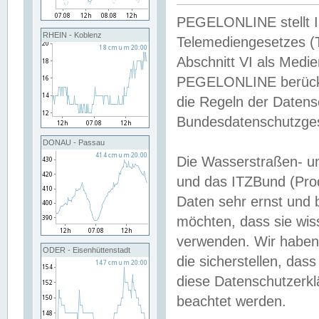
PEGELONLINE stellt Inh
RHEIN - Koblenz
Telemediengesetzes (
Abschnitt VI als Medie
PEGELONLINE berücksi
die Regeln der Date
Bundesdatenschutzge
DONAU - Passau
Die Wasserstraßen- u
und das ITZBund (Pro
Daten sehr ernst und 
möchten, dass sie wis
verwenden. Wir haben
ODER - Eisenhüttenstadt
die sicherstellen, das
diese Datenschutzerkl
beachtet werden.