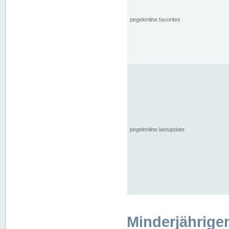
pegelonline.favorites
pegelonline.lastupdate
Minderjährige