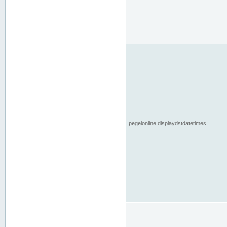
pegelonline.displaydstdatetimes