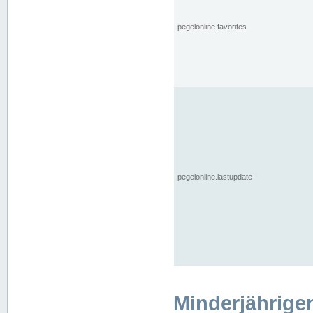
pegelonline.favorites
pegelonline.lastupdate
Minderjährige