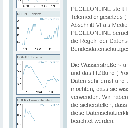
PEGELONLINE stellt Inh
RHEIN - Koblenz
Telemediengesetzes (
Abschnitt VI als Medie
PEGELONLINE berücksi
die Regeln der Date
Bundesdatenschutzge
DONAU - Passau
Die Wasserstraßen- u
und das ITZBund (Pro
Daten sehr ernst und 
möchten, dass sie wis
verwenden. Wir haben
ODER - Eisenhüttenstadt
die sicherstellen, das
diese Datenschutzerkl
beachtet werden.