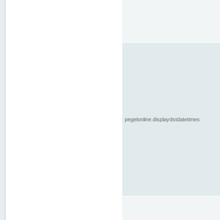
pegelonline.displaydstdatetimes