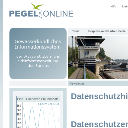
Hilfe
Link
Start
Pegelauswahl über Karte
Newsletter
Datenschutzh
Elbe - Cuxhaven Steubenhöft
Datenschutzer