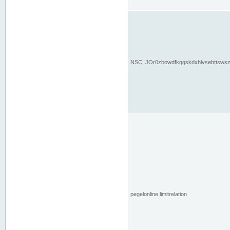
NSC_JOr0zbowdfkqgskdxhlvsebttsws
pegelonline.limitrelation