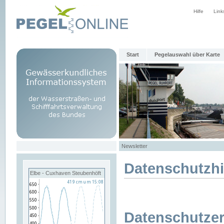
Hilfe
Link
Start
Pegelauswahl über Karte
Newsletter
Datenschutzh
Elbe - Cuxhaven Steubenhöft
Datenschutzer