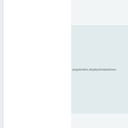
pegelonline.displaydstdatetimes