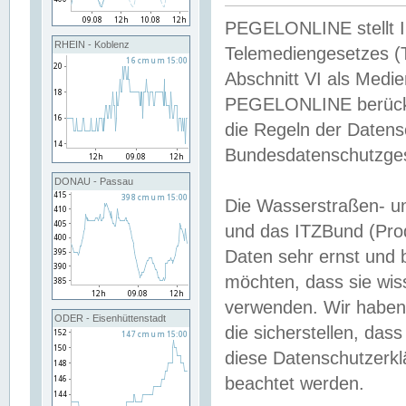
PEGELONLINE stellt Inh
RHEIN - Koblenz
Telemediengesetzes (
Abschnitt VI als Medie
PEGELONLINE berücksi
die Regeln der Date
Bundesdatenschutzge
DONAU - Passau
Die Wasserstraßen- u
und das ITZBund (Pro
Daten sehr ernst und 
möchten, dass sie wis
verwenden. Wir haben
ODER - Eisenhüttenstadt
die sicherstellen, das
diese Datenschutzerkl
beachtet werden.