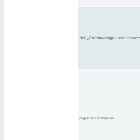
NSC_JOr0zbowdfkqgskdxhlvsebttsws
pegelonline.limitrelation