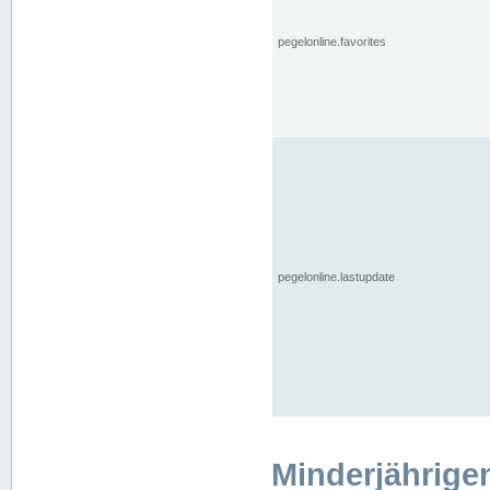
pegelonline.favorites
pegelonline.lastupdate
Minderjährige