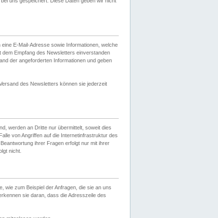
ei uns gespeichert. Diese Daten geben wir nicht
 eine E-Mail-Adresse sowie Informationen, welche
it dem Empfang des Newsletters einverstanden
sand der angeforderten Informationen und geben
 Versand des Newsletters können sie jederzeit
, werden an Dritte nur übermittelt, soweit dies
lle von Angriffen auf die Internetinfrastruktur des
Beantwortung ihrer Fragen erfolgt nur mit ihrer
gt nicht.
, wie zum Beispiel der Anfragen, die sie an uns
erkennen sie daran, dass die Adresszeile des