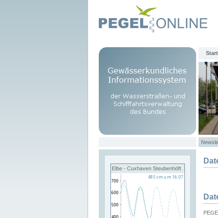
Start
Newsle
Dat
Elbe - Cuxhaven Steubenhöft
Dat
PEGEL