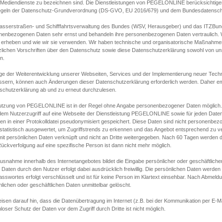
s Mediendienste zu bezeichnen sind. Die Dienstleistungen von PEGELONLINE berücksichtigen
egeln der Datenschutz-Grundverordnung (DS-GVO, EU 2016/679) und dem Bundesdatensc
asserstraßen- und Schifffahrtsverwaltung des Bundes (WSV, Herausgeber) und das ITZBund
nenbezogenen Daten sehr ernst und behandeln ihre personenbezogenen Daten vertraulich. W
 erheben und wie wir sie verwenden. Wir haben technische und organisatorische Maßnahmen g
zlichen Vorschriften über den Datenschutz sowie diese Datenschutzerklärung sowohl von uns
n.
ge der Weiterentwicklung unserer Webseiten, Services und der Implementierung neuer Techn
ssern, können auch Änderungen dieser Datenschutzerklärung erforderlich werden. Daher emp
schutzerklärung ab und zu erneut durchzulesen.
utzung von PEGELONLINE ist in der Regel ohne Angabe personenbezogener Daten möglich.
edem Nutzerzugriff auf eine Webseite der Dienstleistung PEGELONLINE sowie für jeden Dat
en in einer Protokolldatei pseudonymisiert gespeichert. Diese Daten sind nicht personenbez
statistisch ausgewertet, um Zugriffstrends zu erkennen und das Angebot entsprechend zu 
mit persönlichen Daten verknüpft und nicht an Dritte weitergegeben. Nach 60 Tagen werden d
ückverfolgung auf eine spezifische Person ist dann nicht mehr möglich.
Ausnahme innerhalb des Internetangebotes bildet die Eingabe persönlicher oder geschäftlic
 Daten durch den Nutzer erfolgt dabei ausdrücklich freiwillig. Die persönlichen Daten werden
asswortes erfolgt verschlüsselt und ist für keine Person im Klartext einsehbar. Nach Abmel
lichen oder geschäftlichen Daten unmittelbar gelöscht.
isen darauf hin, dass die Datenübertragung im Internet (z.B. bei der Kommunikation per E-Ma
loser Schutz der Daten vor dem Zugriff durch Dritte ist nicht möglich.