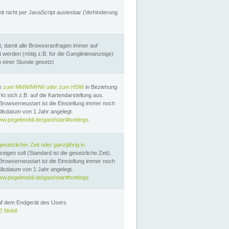
it nicht per JavaScript auslesbar (Verhinderung
, damit alle Browseranfragen immer auf
erden (nötig z.B. für die Ganglinienanzeige)
n einer Stunde gesetzt
te
zum MNW/MHW oder zum HSW
in Beziehung
t sich z.B. auf die Kartendarstellung aus.
Browserneustart ist die Einstellung immer noch
llsdatum von 1 Jahr angelegt.
ww.pegelmobil.de/gast/start#settings
gesetzlicher Zeit oder ganzjährig in
eigen soll (Standard ist die gesetzliche Zeit).
Browserneustart ist die Einstellung immer noch
llsdatum von 1 Jahr angelegt.
ww.pegelmobil.de/gast/start#settings
auf dem Endgerät des Users
 Mobil