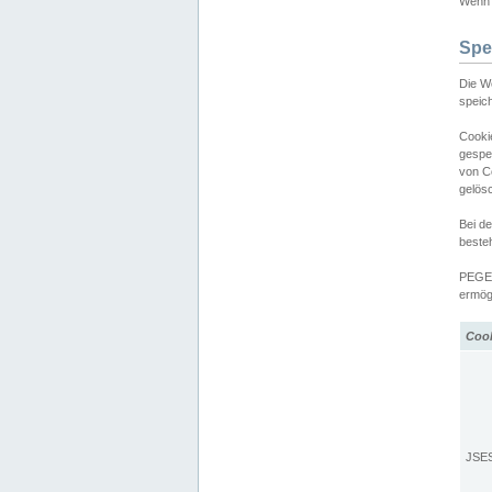
Wenn d
Spe
Die W
speic
Cooki
gespe
von C
gelös
Bei d
beste
PEGEL
ermögl
Coo
JSE