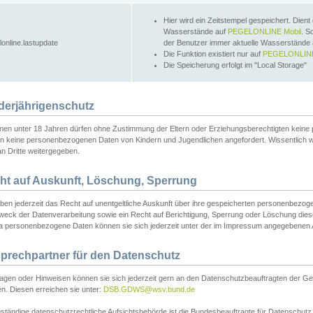
Hier wird ein Zeitstempel gespeichert. Dient
Wasserstände auf
PEGELONLINE Mobil
. S
lonline.lastupdate
der Benutzer immer aktuelle Wasserstände
Die Funktion existiert nur auf
PEGELONLINE
Die Speicherung erfolgt im "Local Storage"
derjährigenschutz
nen unter 18 Jahren dürfen ohne Zustimmung der Eltern oder Erziehungsberechtigten keine
n keine personenbezogenen Daten von Kindern und Jugendlichen angefordert. Wissentlich 
an Dritte weitergegeben.
ht auf Auskunft, Löschung, Sperrung
aben jederzeit das Recht auf unentgeltliche Auskunft über ihre gespeicherten personenbez
weck der Datenverarbeitung sowie ein Recht auf Berichtigung, Sperrung oder Löschung dies
 personenbezogene Daten können sie sich jederzeit unter der im Impressum angegebenen
prechpartner für den Datenschutz
ragen oder Hinweisen können sie sich jederzeit gern an den Datenschutzbeauftragten der Ge
n. Diesen erreichen sie unter:
DSB.GDWS@wsv.bund.de
ständige datenschutzrechtliche Aufsichtsbehörde ist die Bundesbeauftragte für Datenschutz u