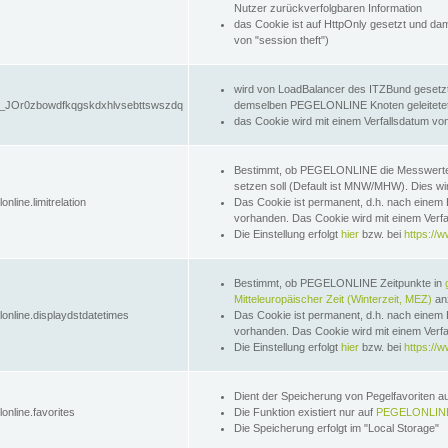
Nutzer zurückverfolgbaren Information
das Cookie ist auf HttpOnly gesetzt und dam
von "session theft")
wird von LoadBalancer des ITZBund gesetzt
JOr0zbowdfkqgskdxhlvsebttswszdq
demselben PEGELONLINE Knoten geleitetet w
das Cookie wird mit einem Verfallsdatum vo
Bestimmt, ob PEGELONLINE die Messwer
setzen soll (Default ist MNW/MHW). Dies wirk
online.limitrelation
Das Cookie ist permanent, d.h. nach einem 
vorhanden. Das Cookie wird mit einem Verfa
Die Einstellung erfolgt
hier
bzw. bei
https://w
Bestimmt, ob PEGELONLINE Zeitpunkte in
Mitteleuropäischer Zeit (Winterzeit, MEZ)
anz
lonline.displaydstdatetimes
Das Cookie ist permanent, d.h. nach einem 
vorhanden. Das Cookie wird mit einem Verfa
Die Einstellung erfolgt
hier
bzw. bei
https://w
Dient der Speicherung von Pegelfavoriten 
online.favorites
Die Funktion existiert nur auf
PEGELONLINE
Die Speicherung erfolgt im "Local Storage"