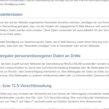
ebenen Kontaktdaten zwecks Bearbeitung der Anfrage und für den Fall von Anschlussfragen b
hre Einwilligung weiter.
sletterdaten
sie den auf der Website angebotenen Newsletter beziehen möchten, benötigen wir von Ihnen
ie Überprüfung gestatten, dass sie der Inhaber der angegebenen E-Mail-Adresse sind und m
 Weitere Daten werden nicht erhoben. Diese Daten verwenden wir ausschließlich für den Ver
cht an Dritte weiter.
teilte Einwilligung zur Speicherung der Daten, der E-Mail-Adresse sowie deren Nutzung zum
ufen, etwa über den "Newsletter kündigen"-Link im Newsletter oder auf der Webseite.
tergabe personenbezogener Daten an Dritte
 die beim Zugriff auf eine Webseite der Dienstleistung PEGELONLINE protokolliert worden sind
lich vorgeschrieben ist, durch eine Gerichtsentscheidung festgelegt oder die Weitergabe im Fa
d zur Rechts- oder Strafverfolgung erforderlich ist. Eine Weitergabe der Daten an Dritte zur 
mmung. Eine Weitergabe zu anderen nichtkommerziellen oder zu kommerziellen Zwecken erfol
- bzw. TLS-Verschlüsselung
Seite nutzt aus Gründen der Sicherheit und zum Schutz der Übertragung vertraulicher Inhalte
eitenbetreiber senden, eine SSL- bzw. TLS-Verschlüsselung. Eine verschlüsselte Verbindung 
rs von "http://" auf "https://" wechselt sowie am Schloss-Symbol in ihrer Browserzeile.