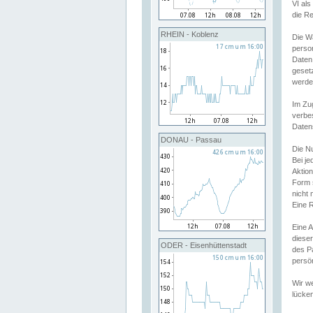
VI al
die R
RHEIN - Koblenz
Die W
perso
Daten
geset
werde
Im Zu
verbe
Daten
DONAU - Passau
Die N
Bei j
Aktion
Form 
nicht 
Eine R
Eine 
dieser
ODER - Eisenhüttenstadt
des P
persön
Wir we
lücken