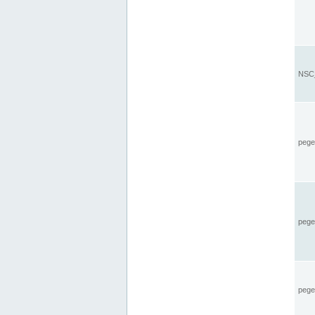
NSC_
pegel
pege
pegel