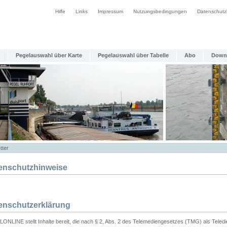
Hilfe
Links
Impressum
Nutzungsbedingungen
Datenschutz
Pegelauswahl über Karte
Pegelauswahl über Tabelle
Abo
Down
tter
enschutzhinweise
enschutzerklärung
ONLINE stellt Inhalte bereit, die nach § 2, Abs. 2 des Telemediengesetzes (TMG) als Teled