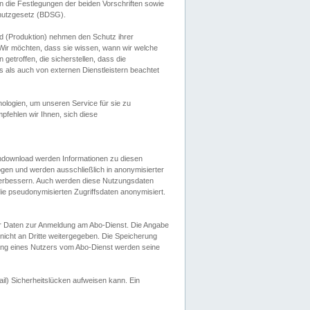
 die Festlegungen der beiden Vorschriften sowie
hutzgesetz (BDSG).
 (Produktion) nehmen den Schutz ihrer
ir möchten, dass sie wissen, wann wir welche
etroffen, die sicherstellen, dass die
 als auch von externen Dienstleistern beachtet
ologien, um unseren Service für sie zu
fehlen wir Ihnen, sich diese
endownload werden Informationen zu diesen
ogen und werden ausschließlich in anonymisierter
verbessern. Auch werden diese Nutzungsdaten
ie pseudonymisierten Zugriffsdaten anonymisiert.
her Daten zur Anmeldung am Abo-Dienst. Die Angabe
 nicht an Dritte weitergegeben. Die Speicherung
dung eines Nutzers vom Abo-Dienst werden seine
il) Sicherheitslücken aufweisen kann. Ein