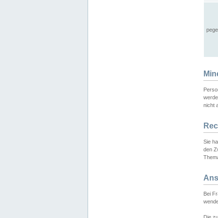
pege
Min
Perso
werde
nicht 
Rec
Sie h
den Z
Thema
Ans
Bei F
wende
Die zu