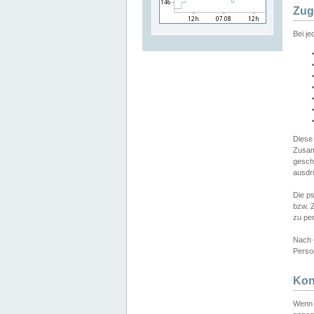
Zug
Bei j
Diese
Zusam
gesch
ausdrü
Die p
bzw. 
zu pe
Nach 
Person
Kon
Wenn 