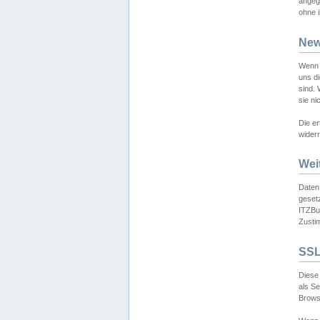
angeg
ohne i
New
Wenn 
uns d
sind.
sie ni
Die er
widerr
Wei
Daten,
gesetz
ITZBun
Zusti
SSL
Diese 
als S
Browse