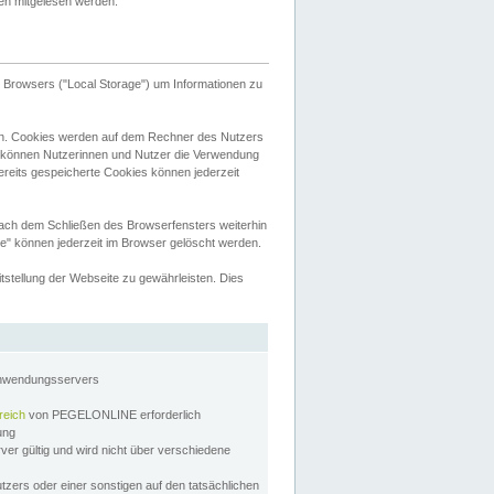
tten mitgelesen werden.
Browsers ("Local Storage") um Informationen zu
n. Cookies werden auf dem Rechner des Nutzers
 können Nutzerinnen und Nutzer die Verwendung
ereits gespeicherte Cookies können jederzeit
nach dem Schließen des Browserfensters weiterhin
e" können jederzeit im Browser gelöscht werden.
stellung der Webseite zu gewährleisten. Dies
Anwendungsservers
reich
von PEGELONLINE erforderlich
zung
rver gültig und wird nicht über verschiedene
utzers oder einer sonstigen auf den tatsächlichen