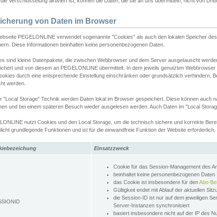
ie Verschlüsselung aktiviert ist, können die Daten, die sie an uns übermitteln, nicht von Dri
icherung von Daten im Browser
ebseite PEGELONLINE verwendet sogenannte "Cookies" als auch den lokalen Speicher des 
hern. Diese Informationen beinhalten keine personenbezogenen Daten.
es sind kleine Datenpakete, die zwischen Webbrowser und dem Server ausgetauscht werde
ichert und von diesem an PEGELONLINE übermittelt. In dem jeweils genutzten Webbrowser
ookies durch eine entsprechende Einstellung einschränken oder grundsätzlich verhindern. B
cht werden.
er "Local Storage" Technik werden Daten lokal im Browser gespeichert. Diese können auch 
hen und bei einem späteren Besuch wieder ausgelesen werden. Auch Daten im "Local Storag
ONLINE nutzt Cookies und den Local Storage, um die technisch sichere und korrekte Bereit
icht grundlegende Funktionen und ist für die einwandfreie Funktion der Website erforderlich.
kiebezeichung
Einsatzzweck
Cookie für das Session-Management des 
beinhaltet keine personenbezogenen Daten
das Cookie ist insbesondere für den
Abo-Be
Gültigkeit endet mit Ablauf der aktuellen Sit
die Session-ID ist nur auf dem jeweiligen Se
SSIONID
Server-Instanzen synchronisiert
basiert insbesondere nicht auf der IP des N