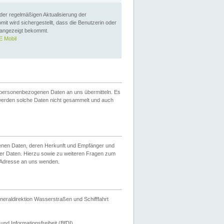
 der regelmäßigen Aktualisierung der
omit wird sichergestellt, dass die Benutzerin oder
 angezeigt bekommt.
 Mobil
 personenbezogenen Daten an uns übermitteln. Es
werden solche Daten nicht gesammelt und auch
ogenen Daten, deren Herkunft und Empfänger und
er Daten. Hierzu sowie zu weiteren Fragen zum
 Adresse an uns wenden.
neraldirektion Wasserstraßen und Schifffahrt
nd Informationsfreiheit (BfDI).