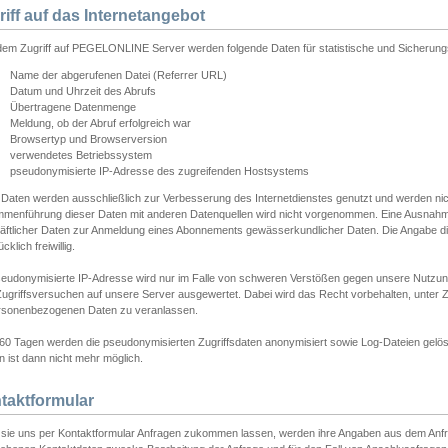
riff auf das Internetangebot
edem Zugriff auf PEGELONLINE Server werden folgende Daten für statistische und Sicherun
Name der abgerufenen Datei (Referrer URL)
Datum und Uhrzeit des Abrufs
Übertragene Datenmenge
Meldung, ob der Abruf erfolgreich war
Browsertyp und Browserversion
verwendetes Betriebssystem
pseudonymisierte IP-Adresse des zugreifenden Hostsystems
 Daten werden ausschließlich zur Verbesserung des Internetdienstes genutzt und werden ni
menführung dieser Daten mit anderen Datenquellen wird nicht vorgenommen. Eine Ausnahme 
äftlicher Daten zur Anmeldung eines Abonnements gewässerkundlicher Daten. Die Angabe die
cklich freiwillig.
seudonymisierte IP-Adresse wird nur im Falle von schweren Verstößen gegen unsere Nutzun
Zugriffsversuchen auf unsere Server ausgewertet. Dabei wird das Recht vorbehalten, unter Z
rsonenbezogenen Daten zu veranlassen.
60 Tagen werden die pseudonymisierten Zugriffsdaten anonymisiert sowie Log-Dateien gelösc
 ist dann nicht mehr möglich.
taktformular
sie uns per Kontaktformular Anfragen zukommen lassen, werden ihre Angaben aus dem Anfrag