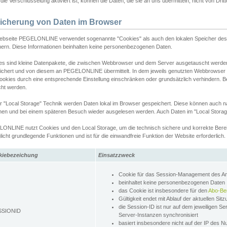
ie Verschlüsselung aktiviert ist, können die Daten, die sie an uns übermitteln, nicht von Dri
icherung von Daten im Browser
ebseite PEGELONLINE verwendet sogenannte "Cookies" als auch den lokalen Speicher des 
hern. Diese Informationen beinhalten keine personenbezogenen Daten.
es sind kleine Datenpakete, die zwischen Webbrowser und dem Server ausgetauscht werde
ichert und von diesem an PEGELONLINE übermittelt. In dem jeweils genutzten Webbrowser
ookies durch eine entsprechende Einstellung einschränken oder grundsätzlich verhindern. B
cht werden.
er "Local Storage" Technik werden Daten lokal im Browser gespeichert. Diese können auch 
hen und bei einem späteren Besuch wieder ausgelesen werden. Auch Daten im "Local Storag
ONLINE nutzt Cookies und den Local Storage, um die technisch sichere und korrekte Bereit
icht grundlegende Funktionen und ist für die einwandfreie Funktion der Website erforderlich.
kiebezeichung
Einsatzzweck
Cookie für das Session-Management des 
beinhaltet keine personenbezogenen Daten
das Cookie ist insbesondere für den
Abo-Be
Gültigkeit endet mit Ablauf der aktuellen Sit
die Session-ID ist nur auf dem jeweiligen Se
SSIONID
Server-Instanzen synchronisiert
basiert insbesondere nicht auf der IP des N