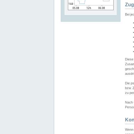
Zug
Bei j
Diese
Zusam
gesch
ausdrü
Die p
bzw. 
zu pe
Nach 
Person
Kon
Wenn 