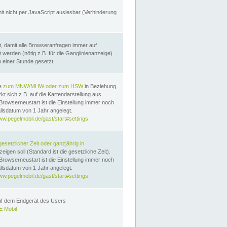
it nicht per JavaScript auslesbar (Verhinderung
, damit alle Browseranfragen immer auf
erden (nötig z.B. für die Ganglinienanzeige)
n einer Stunde gesetzt
te
zum MNW/MHW oder zum HSW
in Beziehung
t sich z.B. auf die Kartendarstellung aus.
Browserneustart ist die Einstellung immer noch
llsdatum von 1 Jahr angelegt.
ww.pegelmobil.de/gast/start#settings
gesetzlicher Zeit oder ganzjährig in
eigen soll (Standard ist die gesetzliche Zeit).
Browserneustart ist die Einstellung immer noch
llsdatum von 1 Jahr angelegt.
ww.pegelmobil.de/gast/start#settings
auf dem Endgerät des Users
 Mobil