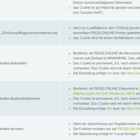
Nutzer zurückverfolgbaren Information
das Cookie ist auf HttpOnly gesetzt und dam
von "session theft")
wird von LoadBalancer des ITZBund gesetzt
JOr0zbowdfkqgskdxhlvsebttswszdq
demselben PEGELONLINE Knoten geleitetet w
das Cookie wird mit einem Verfallsdatum vo
Bestimmt, ob PEGELONLINE die Messwer
setzen soll (Default ist MNW/MHW). Dies wirk
online.limitrelation
Das Cookie ist permanent, d.h. nach einem 
vorhanden. Das Cookie wird mit einem Verfa
Die Einstellung erfolgt
hier
bzw. bei
https://w
Bestimmt, ob PEGELONLINE Zeitpunkte in
Mitteleuropäischer Zeit (Winterzeit, MEZ)
anz
lonline.displaydstdatetimes
Das Cookie ist permanent, d.h. nach einem 
vorhanden. Das Cookie wird mit einem Verfa
Die Einstellung erfolgt
hier
bzw. bei
https://w
Dient der Speicherung von Pegelfavoriten 
online.favorites
Die Funktion existiert nur auf
PEGELONLINE
Die Speicherung erfolgt im "Local Storage"