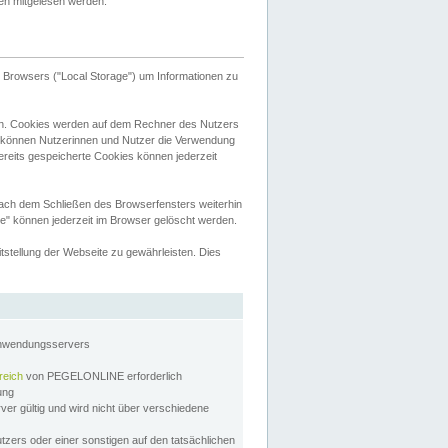
tten mitgelesen werden.
Browsers ("Local Storage") um Informationen zu
n. Cookies werden auf dem Rechner des Nutzers
 können Nutzerinnen und Nutzer die Verwendung
ereits gespeicherte Cookies können jederzeit
nach dem Schließen des Browserfensters weiterhin
e" können jederzeit im Browser gelöscht werden.
stellung der Webseite zu gewährleisten. Dies
Anwendungsservers
reich
von PEGELONLINE erforderlich
zung
rver gültig und wird nicht über verschiedene
utzers oder einer sonstigen auf den tatsächlichen