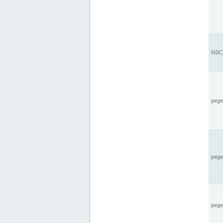
NSC_
pegel
pege
pegel