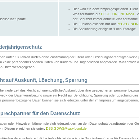
Hier wird ein Zeitstempel gespeichert. Dient
Wasserstände auf
PEGELONLINE Mobil
. S
lonline.lastupdate
der Benutzer immer aktuelle Wasserstände
Die Funktion existiert nur auf
PEGELONLINE
Die Speicherung erfolgt im "Local Storage"
derjährigenschutz
nen unter 18 Jahren dürfen ohne Zustimmung der Eltern oder Erziehungsberechtigten keine
n keine personenbezogenen Daten von Kindern und Jugendlichen angefordert. Wissentlich 
an Dritte weitergegeben.
ht auf Auskunft, Löschung, Sperrung
aben jederzeit das Recht auf unentgeltliche Auskunft über ihre gespeicherten personenbez
weck der Datenverarbeitung sowie ein Recht auf Berichtigung, Sperrung oder Löschung dies
 personenbezogene Daten können sie sich jederzeit unter der im Impressum angegebenen
prechpartner für den Datenschutz
ragen oder Hinweisen können sie sich jederzeit gern an den Datenschutzbeauftragten der Ge
n. Diesen erreichen sie unter:
DSB.GDWS@wsv.bund.de
ständige datenschutzrechtliche Aufsichtsbehörde ist die Bundesbeauftragte für Datenschutz u