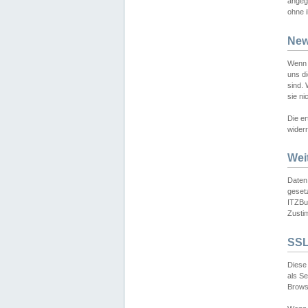
angeg
ohne i
New
Wenn 
uns d
sind.
sie ni
Die er
widerr
Wei
Daten,
gesetz
ITZBun
Zusti
SSL
Diese 
als S
Browse