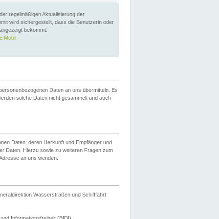
 der regelmäßigen Aktualisierung der
omit wird sichergestellt, dass die Benutzerin oder
 angezeigt bekommt.
 Mobil
 personenbezogenen Daten an uns übermitteln. Es
werden solche Daten nicht gesammelt und auch
ogenen Daten, deren Herkunft und Empfänger und
er Daten. Hierzu sowie zu weiteren Fragen zum
 Adresse an uns wenden.
neraldirektion Wasserstraßen und Schifffahrt
nd Informationsfreiheit (BfDI).