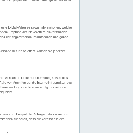
ei uns gespeichert. Diese Daten geben wir nicht
 eine E-Mail-Adresse sowie Informationen, welche
it dem Empfang des Newsletters einverstanden
sand der angeforderten Informationen und geben
 Versand des Newsletters können sie jederzeit
, werden an Dritte nur übermittelt, soweit dies
lle von Angriffen auf die Internetinfrastruktur des
Beantwortung ihrer Fragen erfolgt nur mit ihrer
gt nicht.
, wie zum Beispiel der Anfragen, die sie an uns
erkennen sie daran, dass die Adresszeile des