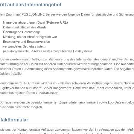
riff auf das Internetangebot
edem Zugriff auf PEGELONLINE Server werden folgende Daten für statistische und Sicherun
Name der abgerufenen Datei (Referrer URL)
Datum und Uhrzeit des Abrufs
Übertragene Datenmenge
Meldung, ob der Abruf erfolgreich war
Browsertyp und Browserversion
verwendetes Betriebssystem
pseudonymisierte IP-Adresse des zugreifenden Hostsystems
 Daten werden ausschließlich zur Verbesserung des Internetdienstes genutzt und werden ni
menführung dieser Daten mit anderen Datenquellen wird nicht vorgenommen. Eine Ausnahme 
äftlicher Daten zur Anmeldung eines Abonnements gewässerkundlicher Daten. Die Angabe die
cklich freiwillig.
seudonymisierte IP-Adresse wird nur im Falle von schweren Verstößen gegen unsere Nutzun
Zugriffsversuchen auf unsere Server ausgewertet. Dabei wird das Recht vorbehalten, unter Z
rsonenbezogenen Daten zu veranlassen.
60 Tagen werden die pseudonymisierten Zugriffsdaten anonymisiert sowie Log-Dateien gelösc
 ist dann nicht mehr möglich.
taktformular
sie uns per Kontaktformular Anfragen zukommen lassen, werden ihre Angaben aus dem Anfrag