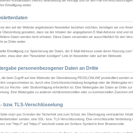
ebenen Kontaktdaten zwecks Bearbeitung der Anfrage und für den Fall von Anschlussfragen b
hre Einwilligung weiter.
sletterdaten
sie den auf der Website angebotenen Newsletter beziehen möchten, benötigen wir von Ihnen
ie Überprüfung gestatten, dass sie der Inhaber der angegebenen E-Mail-Adresse sind und m
 Weitere Daten werden nicht erhoben. Diese Daten verwenden wir ausschließlich für den Ver
cht an Dritte weiter.
teilte Einwilligung zur Speicherung der Daten, der E-Mail-Adresse sowie deren Nutzung zum
ufen, etwa über den "Newsletter kündigen"-Link im Newsletter oder auf der Webseite.
tergabe personenbezogener Daten an Dritte
 die beim Zugriff auf eine Webseite der Dienstleistung PEGELONLINE protokolliert worden sind
lich vorgeschrieben ist, durch eine Gerichtsentscheidung festgelegt oder die Weitergabe im Fa
d zur Rechts- oder Strafverfolgung erforderlich ist. Eine Weitergabe der Daten an Dritte zur 
mmung. Eine Weitergabe zu anderen nichtkommerziellen oder zu kommerziellen Zwecken erfol
- bzw. TLS-Verschlüsselung
Seite nutzt aus Gründen der Sicherheit und zum Schutz der Übertragung vertraulicher Inhalte
eitenbetreiber senden, eine SSL- bzw. TLS-Verschlüsselung. Eine verschlüsselte Verbindung 
rs von "http://" auf "https://" wechselt sowie am Schloss-Symbol in ihrer Browserzeile.