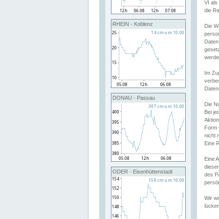
VI al
die R
RHEIN - Koblenz
Die W
perso
Daten
geset
werde
Im Zu
verbe
Daten
DONAU - Passau
Die N
Bei j
Aktion
Form 
nicht 
Eine R
Eine 
dieser
ODER - Eisenhüttenstadt
des P
persön
Wir we
lücken