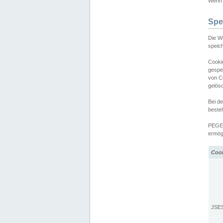
Wenn d
Spe
Die W
speic
Cooki
gespe
von C
gelös
Bei d
beste
PEGEL
ermögl
Coo
JSE