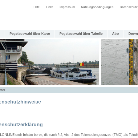
Hilfe
Links
Impressum
Nutzungsbedingungen
Datenschutz
Pegelauswahl über Karte
Pegelauswahl über Tabelle
Abo
Down
tter
enschutzhinweise
enschutzerklärung
ONLINE stellt Inhalte bereit, die nach § 2, Abs. 2 des Telemediengesetzes (TMG) als Teled