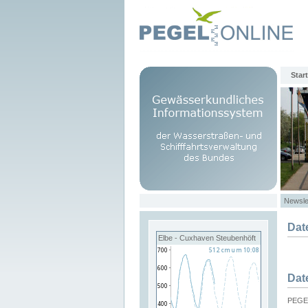
Start
Newsle
Dat
Elbe - Cuxhaven Steubenhöft
Dat
PEGEL