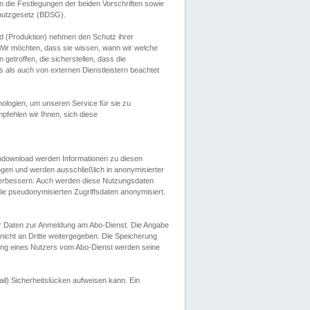
 die Festlegungen der beiden Vorschriften sowie
hutzgesetz (BDSG).
 (Produktion) nehmen den Schutz ihrer
ir möchten, dass sie wissen, wann wir welche
etroffen, die sicherstellen, dass die
 als auch von externen Dienstleistern beachtet
ologien, um unseren Service für sie zu
fehlen wir Ihnen, sich diese
endownload werden Informationen zu diesen
ogen und werden ausschließlich in anonymisierter
verbessern. Auch werden diese Nutzungsdaten
ie pseudonymisierten Zugriffsdaten anonymisiert.
her Daten zur Anmeldung am Abo-Dienst. Die Angabe
 nicht an Dritte weitergegeben. Die Speicherung
dung eines Nutzers vom Abo-Dienst werden seine
il) Sicherheitslücken aufweisen kann. Ein