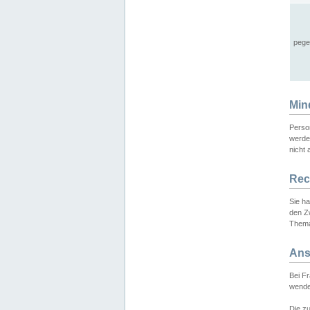
pege
Min
Perso
werde
nicht 
Rec
Sie h
den Z
Thema
Ans
Bei F
wende
Die zu