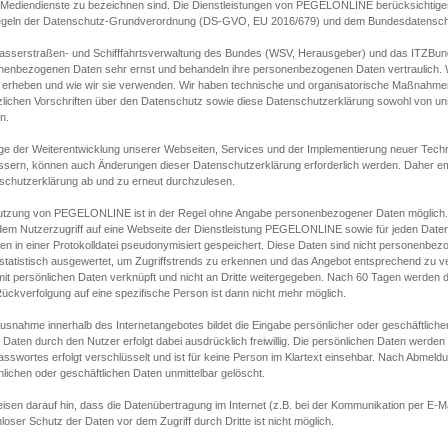
s Mediendienste zu bezeichnen sind. Die Dienstleistungen von PEGELONLINE berücksichtigen
egeln der Datenschutz-Grundverordnung (DS-GVO, EU 2016/679) und dem Bundesdatensc
asserstraßen- und Schifffahrtsverwaltung des Bundes (WSV, Herausgeber) und das ITZBund
nenbezogenen Daten sehr ernst und behandeln ihre personenbezogenen Daten vertraulich. W
 erheben und wie wir sie verwenden. Wir haben technische und organisatorische Maßnahmen g
zlichen Vorschriften über den Datenschutz sowie diese Datenschutzerklärung sowohl von uns
n.
ge der Weiterentwicklung unserer Webseiten, Services und der Implementierung neuer Techn
ssern, können auch Änderungen dieser Datenschutzerklärung erforderlich werden. Daher emp
schutzerklärung ab und zu erneut durchzulesen.
utzung von PEGELONLINE ist in der Regel ohne Angabe personenbezogener Daten möglich.
edem Nutzerzugriff auf eine Webseite der Dienstleistung PEGELONLINE sowie für jeden Dat
en in einer Protokolldatei pseudonymisiert gespeichert. Diese Daten sind nicht personenbez
statistisch ausgewertet, um Zugriffstrends zu erkennen und das Angebot entsprechend zu 
mit persönlichen Daten verknüpft und nicht an Dritte weitergegeben. Nach 60 Tagen werden d
ückverfolgung auf eine spezifische Person ist dann nicht mehr möglich.
Ausnahme innerhalb des Internetangebotes bildet die Eingabe persönlicher oder geschäftlic
 Daten durch den Nutzer erfolgt dabei ausdrücklich freiwillig. Die persönlichen Daten werden
asswortes erfolgt verschlüsselt und ist für keine Person im Klartext einsehbar. Nach Abmel
lichen oder geschäftlichen Daten unmittelbar gelöscht.
isen darauf hin, dass die Datenübertragung im Internet (z.B. bei der Kommunikation per E-Ma
loser Schutz der Daten vor dem Zugriff durch Dritte ist nicht möglich.