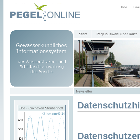
Hilfe
Link
Start
Pegelauswahl über Karte
Newsletter
Datenschutzh
Elbe - Cuxhaven Steubenhöft
Datenschutzer