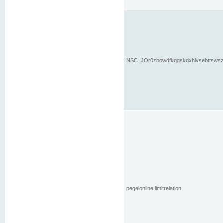
NSC_JOr0zbowdfkqgskdxhlvsebttsws
pegelonline.limitrelation