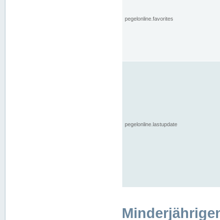
pegelonline.favorites
pegelonline.lastupdate
Minderjährige