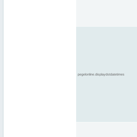
pegelonline.displaydstdatetimes