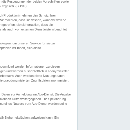
 die Festlegungen der beiden Vorschriften sowie
hutzgesetz (BDSG).
 (Produktion) nehmen den Schutz ihrer
ir möchten, dass sie wissen, wann wir welche
etroffen, die sicherstellen, dass die
 als auch von externen Dienstleistern beachtet
ologien, um unseren Service für sie zu
fehlen wir Ihnen, sich diese
endownload werden Informationen zu diesen
ogen und werden ausschließlich in anonymisierter
verbessern. Auch werden diese Nutzungsdaten
ie pseudonymisierten Zugriffsdaten anonymisiert.
her Daten zur Anmeldung am Abo-Dienst. Die Angabe
 nicht an Dritte weitergegeben. Die Speicherung
dung eines Nutzers vom Abo-Dienst werden seine
il) Sicherheitslücken aufweisen kann. Ein