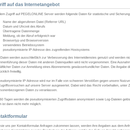
riff auf das Internetangebot
edem Zugriff auf PEGELONLINE Server werden folgende Daten für statistische und Sicherun
Name der abgerufenen Datei (Referrer URL)
Datum und Uhrzeit des Abrufs
Übertragene Datenmenge
Meldung, ob der Abruf erfolgreich war
Browsertyp und Browserversion
verwendetes Betriebssystem
pseudonymisierte IP-Adresse des zugreifenden Hostsystems
 Daten werden ausschließlich zur Verbesserung des Internetdienstes genutzt und werden ni
menführung dieser Daten mit anderen Datenquellen wird nicht vorgenommen. Eine Ausnahme 
äftlicher Daten zur Anmeldung eines Abonnements gewässerkundlicher Daten. Die Angabe die
cklich freiwillig.
seudonymisierte IP-Adresse wird nur im Falle von schweren Verstößen gegen unsere Nutzun
Zugriffsversuchen auf unsere Server ausgewertet. Dabei wird das Recht vorbehalten, unter Z
rsonenbezogenen Daten zu veranlassen.
60 Tagen werden die pseudonymisierten Zugriffsdaten anonymisiert sowie Log-Dateien gelösc
 ist dann nicht mehr möglich.
taktformular
sie uns per Kontaktformular Anfragen zukommen lassen, werden ihre Angaben aus dem Anfrag