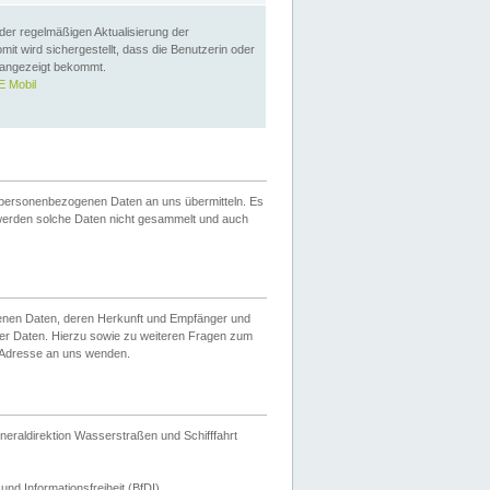
 der regelmäßigen Aktualisierung der
omit wird sichergestellt, dass die Benutzerin oder
 angezeigt bekommt.
 Mobil
 personenbezogenen Daten an uns übermitteln. Es
werden solche Daten nicht gesammelt und auch
ogenen Daten, deren Herkunft und Empfänger und
er Daten. Hierzu sowie zu weiteren Fragen zum
 Adresse an uns wenden.
neraldirektion Wasserstraßen und Schifffahrt
nd Informationsfreiheit (BfDI).