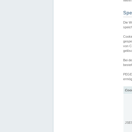
Wenn d
Spe
Die W
speic
Cooki
gespe
von C
gelös
Bei d
beste
PEGEL
ermögl
Coo
JSE