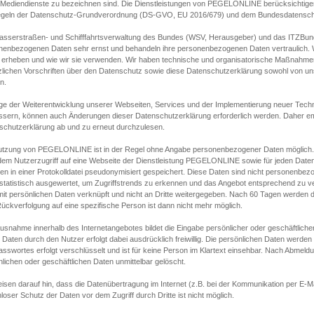
s Mediendienste zu bezeichnen sind. Die Dienstleistungen von PEGELONLINE berücksichtigen
egeln der Datenschutz-Grundverordnung (DS-GVO, EU 2016/679) und dem Bundesdatensc
asserstraßen- und Schifffahrtsverwaltung des Bundes (WSV, Herausgeber) und das ITZBund
nenbezogenen Daten sehr ernst und behandeln ihre personenbezogenen Daten vertraulich. W
 erheben und wie wir sie verwenden. Wir haben technische und organisatorische Maßnahmen g
zlichen Vorschriften über den Datenschutz sowie diese Datenschutzerklärung sowohl von uns
n.
ge der Weiterentwicklung unserer Webseiten, Services und der Implementierung neuer Techn
ssern, können auch Änderungen dieser Datenschutzerklärung erforderlich werden. Daher emp
schutzerklärung ab und zu erneut durchzulesen.
utzung von PEGELONLINE ist in der Regel ohne Angabe personenbezogener Daten möglich.
edem Nutzerzugriff auf eine Webseite der Dienstleistung PEGELONLINE sowie für jeden Dat
en in einer Protokolldatei pseudonymisiert gespeichert. Diese Daten sind nicht personenbez
statistisch ausgewertet, um Zugriffstrends zu erkennen und das Angebot entsprechend zu 
mit persönlichen Daten verknüpft und nicht an Dritte weitergegeben. Nach 60 Tagen werden d
ückverfolgung auf eine spezifische Person ist dann nicht mehr möglich.
Ausnahme innerhalb des Internetangebotes bildet die Eingabe persönlicher oder geschäftlic
 Daten durch den Nutzer erfolgt dabei ausdrücklich freiwillig. Die persönlichen Daten werden
asswortes erfolgt verschlüsselt und ist für keine Person im Klartext einsehbar. Nach Abmel
lichen oder geschäftlichen Daten unmittelbar gelöscht.
isen darauf hin, dass die Datenübertragung im Internet (z.B. bei der Kommunikation per E-Ma
loser Schutz der Daten vor dem Zugriff durch Dritte ist nicht möglich.