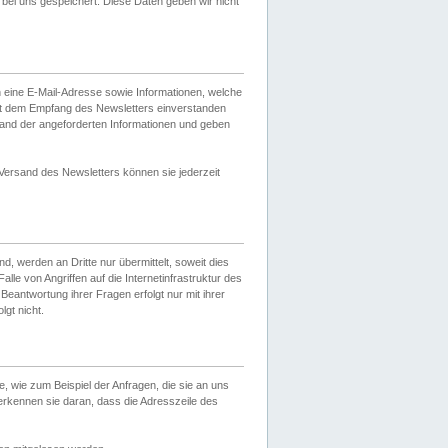
ei uns gespeichert. Diese Daten geben wir nicht
 eine E-Mail-Adresse sowie Informationen, welche
it dem Empfang des Newsletters einverstanden
sand der angeforderten Informationen und geben
 Versand des Newsletters können sie jederzeit
, werden an Dritte nur übermittelt, soweit dies
lle von Angriffen auf die Internetinfrastruktur des
Beantwortung ihrer Fragen erfolgt nur mit ihrer
gt nicht.
, wie zum Beispiel der Anfragen, die sie an uns
erkennen sie daran, dass die Adresszeile des