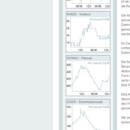
VI al
die R
RHEIN - Koblenz
Die W
perso
Daten
geset
werde
Im Zu
verbe
Daten
DONAU - Passau
Die N
Bei j
Aktion
Form 
nicht 
Eine R
Eine 
dieser
ODER - Eisenhüttenstadt
des P
persön
Wir we
lücken