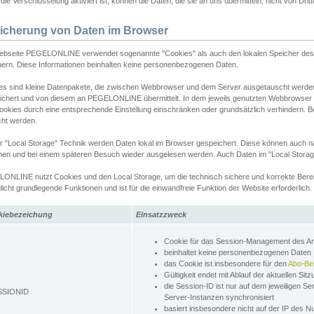
ie Verschlüsselung aktiviert ist, können die Daten, die sie an uns übermitteln, nicht von Dri
icherung von Daten im Browser
ebseite PEGELONLINE verwendet sogenannte "Cookies" als auch den lokalen Speicher des 
hern. Diese Informationen beinhalten keine personenbezogenen Daten.
es sind kleine Datenpakete, die zwischen Webbrowser und dem Server ausgetauscht werde
ichert und von diesem an PEGELONLINE übermittelt. In dem jeweils genutzten Webbrowser
ookies durch eine entsprechende Einstellung einschränken oder grundsätzlich verhindern. B
cht werden.
er "Local Storage" Technik werden Daten lokal im Browser gespeichert. Diese können auch 
hen und bei einem späteren Besuch wieder ausgelesen werden. Auch Daten im "Local Storag
ONLINE nutzt Cookies und den Local Storage, um die technisch sichere und korrekte Bereit
icht grundlegende Funktionen und ist für die einwandfreie Funktion der Website erforderlich.
kiebezeichung
Einsatzzweck
Cookie für das Session-Management des 
beinhaltet keine personenbezogenen Daten
das Cookie ist insbesondere für den
Abo-Be
Gültigkeit endet mit Ablauf der aktuellen Sit
die Session-ID ist nur auf dem jeweiligen Se
SSIONID
Server-Instanzen synchronisiert
basiert insbesondere nicht auf der IP des N