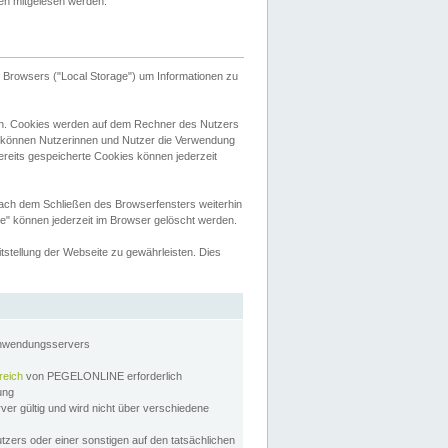
tten mitgelesen werden.
Browsers ("Local Storage") um Informationen zu
n. Cookies werden auf dem Rechner des Nutzers
 können Nutzerinnen und Nutzer die Verwendung
ereits gespeicherte Cookies können jederzeit
nach dem Schließen des Browserfensters weiterhin
e" können jederzeit im Browser gelöscht werden.
stellung der Webseite zu gewährleisten. Dies
Anwendungsservers
reich
von PEGELONLINE erforderlich
zung
rver gültig und wird nicht über verschiedene
utzers oder einer sonstigen auf den tatsächlichen