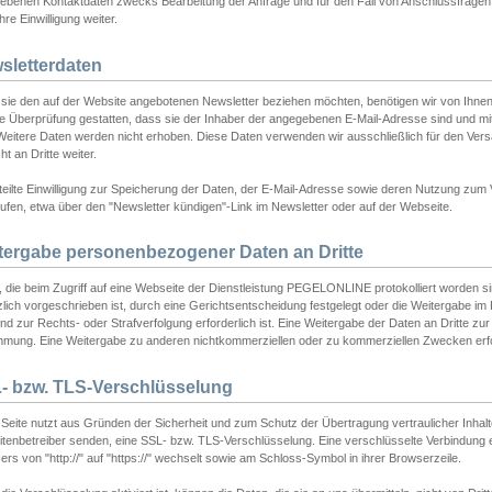
ebenen Kontaktdaten zwecks Bearbeitung der Anfrage und für den Fall von Anschlussfragen b
hre Einwilligung weiter.
sletterdaten
sie den auf der Website angebotenen Newsletter beziehen möchten, benötigen wir von Ihnen
ie Überprüfung gestatten, dass sie der Inhaber der angegebenen E-Mail-Adresse sind und m
 Weitere Daten werden nicht erhoben. Diese Daten verwenden wir ausschließlich für den Ver
cht an Dritte weiter.
teilte Einwilligung zur Speicherung der Daten, der E-Mail-Adresse sowie deren Nutzung zum
ufen, etwa über den "Newsletter kündigen"-Link im Newsletter oder auf der Webseite.
tergabe personenbezogener Daten an Dritte
 die beim Zugriff auf eine Webseite der Dienstleistung PEGELONLINE protokolliert worden sind
lich vorgeschrieben ist, durch eine Gerichtsentscheidung festgelegt oder die Weitergabe im Fa
d zur Rechts- oder Strafverfolgung erforderlich ist. Eine Weitergabe der Daten an Dritte zur 
mmung. Eine Weitergabe zu anderen nichtkommerziellen oder zu kommerziellen Zwecken erfol
- bzw. TLS-Verschlüsselung
Seite nutzt aus Gründen der Sicherheit und zum Schutz der Übertragung vertraulicher Inhalte
eitenbetreiber senden, eine SSL- bzw. TLS-Verschlüsselung. Eine verschlüsselte Verbindung 
rs von "http://" auf "https://" wechselt sowie am Schloss-Symbol in ihrer Browserzeile.