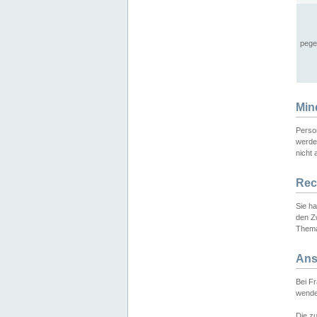
pege
Min
Perso
werde
nicht 
Rec
Sie h
den Z
Thema
Ans
Bei F
wende
Die zu