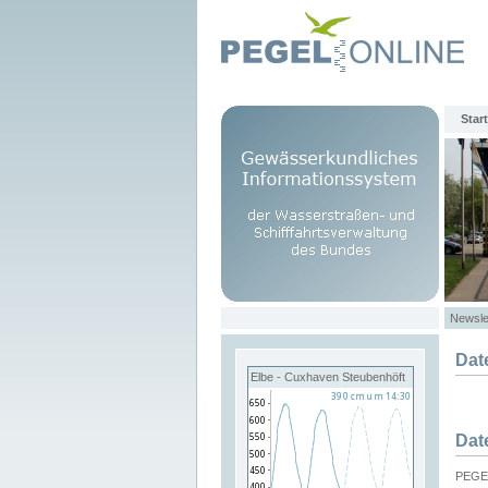
Start
Newsle
Dat
Elbe - Cuxhaven Steubenhöft
Dat
PEGEL