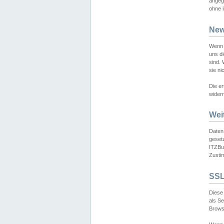
angeg
ohne i
New
Wenn 
uns d
sind.
sie ni
Die er
widerr
Wei
Daten,
gesetz
ITZBun
Zusti
SSL
Diese 
als S
Browse