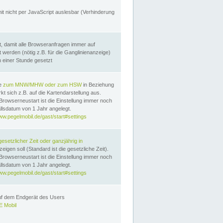
it nicht per JavaScript auslesbar (Verhinderung
, damit alle Browseranfragen immer auf
erden (nötig z.B. für die Ganglinienanzeige)
n einer Stunde gesetzt
te
zum MNW/MHW oder zum HSW
in Beziehung
t sich z.B. auf die Kartendarstellung aus.
Browserneustart ist die Einstellung immer noch
llsdatum von 1 Jahr angelegt.
ww.pegelmobil.de/gast/start#settings
gesetzlicher Zeit oder ganzjährig in
eigen soll (Standard ist die gesetzliche Zeit).
Browserneustart ist die Einstellung immer noch
llsdatum von 1 Jahr angelegt.
ww.pegelmobil.de/gast/start#settings
auf dem Endgerät des Users
 Mobil