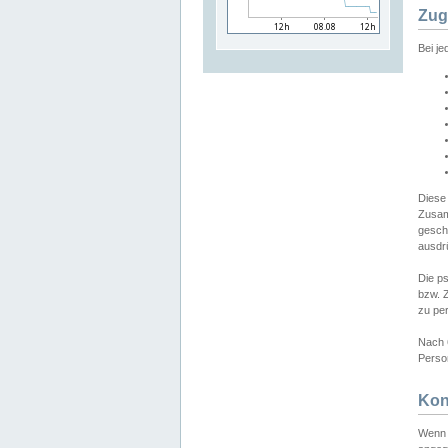
Zug
Bei j
Diese
Zusam
gesch
ausdrü
Die p
bzw. 
zu pe
Nach 
Person
Kon
Wenn 