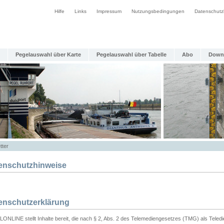
Hilfe
Links
Impressum
Nutzungsbedingungen
Datenschutz
Pegelauswahl über Karte
Pegelauswahl über Tabelle
Abo
Down
tter
enschutzhinweise
enschutzerklärung
ONLINE stellt Inhalte bereit, die nach § 2, Abs. 2 des Telemediengesetzes (TMG) als Teled