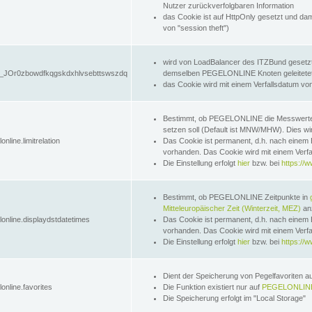
Nutzer zurückverfolgbaren Information
das Cookie ist auf HttpOnly gesetzt und dam
von "session theft")
wird von LoadBalancer des ITZBund gesetzt
JOr0zbowdfkqgskdxhlvsebttswszdq
demselben PEGELONLINE Knoten geleitetet w
das Cookie wird mit einem Verfallsdatum vo
Bestimmt, ob PEGELONLINE die Messwer
setzen soll (Default ist MNW/MHW). Dies wirk
online.limitrelation
Das Cookie ist permanent, d.h. nach einem 
vorhanden. Das Cookie wird mit einem Verfa
Die Einstellung erfolgt
hier
bzw. bei
https://w
Bestimmt, ob PEGELONLINE Zeitpunkte in
Mitteleuropäischer Zeit (Winterzeit, MEZ)
anz
lonline.displaydstdatetimes
Das Cookie ist permanent, d.h. nach einem 
vorhanden. Das Cookie wird mit einem Verfa
Die Einstellung erfolgt
hier
bzw. bei
https://w
Dient der Speicherung von Pegelfavoriten 
online.favorites
Die Funktion existiert nur auf
PEGELONLINE
Die Speicherung erfolgt im "Local Storage"