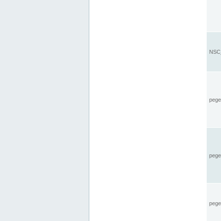
NSC_
pegel
pege
pegel