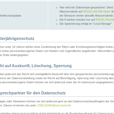
Hier wird ein Zeitstempel gespeichert. Dient
Wasserstände auf
PEGELONLINE Mobil
. S
lonline.lastupdate
der Benutzer immer aktuelle Wasserstände
Die Funktion existiert nur auf
PEGELONLINE
Die Speicherung erfolgt im "Local Storage"
derjährigenschutz
nen unter 18 Jahren dürfen ohne Zustimmung der Eltern oder Erziehungsberechtigten keine
n keine personenbezogenen Daten von Kindern und Jugendlichen angefordert. Wissentlich 
an Dritte weitergegeben.
ht auf Auskunft, Löschung, Sperrung
aben jederzeit das Recht auf unentgeltliche Auskunft über ihre gespeicherten personenbez
weck der Datenverarbeitung sowie ein Recht auf Berichtigung, Sperrung oder Löschung dies
 personenbezogene Daten können sie sich jederzeit unter der im Impressum angegebenen
prechpartner für den Datenschutz
ragen oder Hinweisen können sie sich jederzeit gern an den Datenschutzbeauftragten der Ge
n. Diesen erreichen sie unter:
DSB.GDWS@wsv.bund.de
ständige datenschutzrechtliche Aufsichtsbehörde ist die Bundesbeauftragte für Datenschutz u