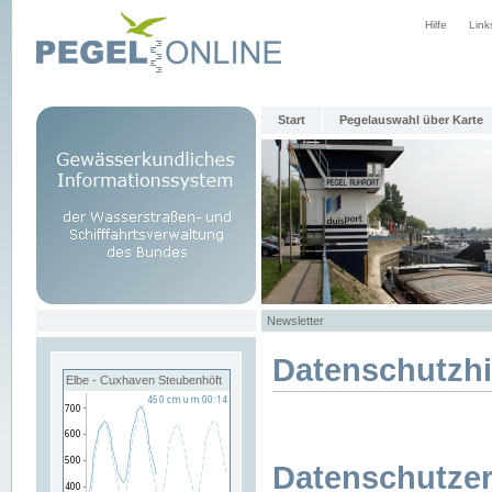
Hilfe
Link
Start
Pegelauswahl über Karte
Newsletter
Datenschutzh
Elbe - Cuxhaven Steubenhöft
Datenschutzer