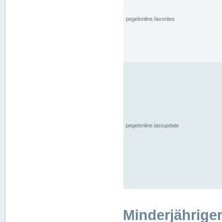
pegelonline.favorites
pegelonline.lastupdate
Minderjährige