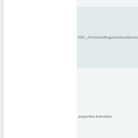
NSC_JOr0zbowdfkqgskdxhlvsebttsws
pegelonline.limitrelation