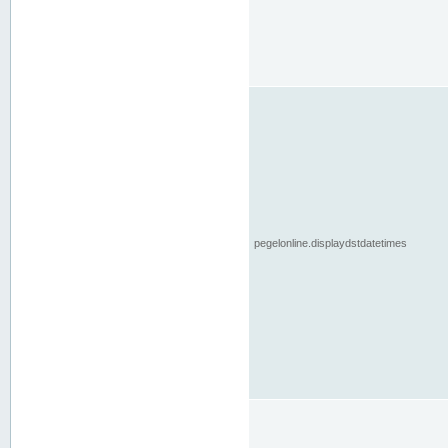
pegelonline.displaydstdatetimes