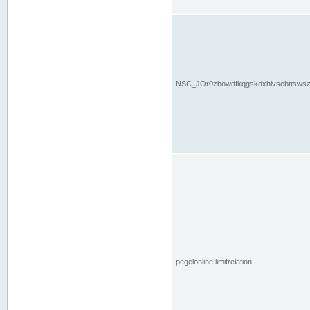
NSC_JOr0zbowdfkqgskdxhlvsebttsws
pegelonline.limitrelation