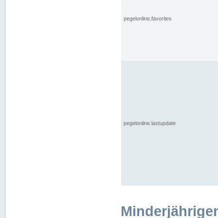
pegelonline.favorites
pegelonline.lastupdate
Minderjährige