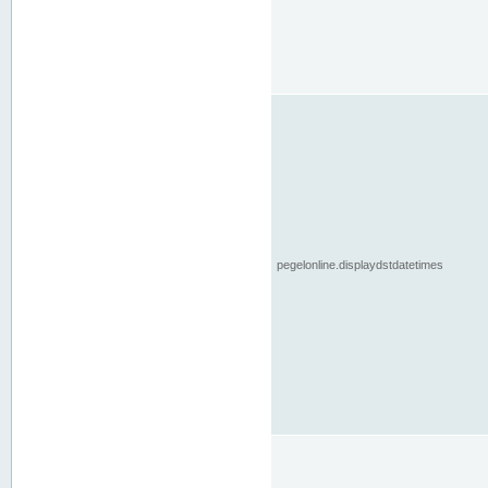
pegelonline.displaydstdatetimes