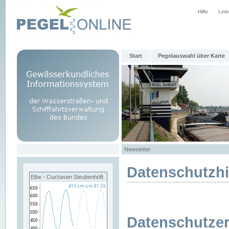
Hilfe
Link
Start
Pegelauswahl über Karte
Newsletter
Datenschutzh
Elbe - Cuxhaven Steubenhöft
Datenschutzer