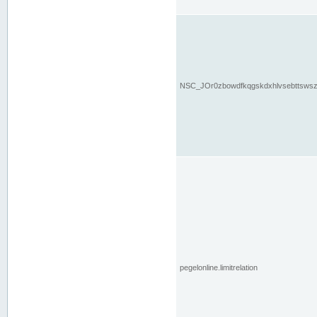
NSC_JOr0zbowdfkqgskdxhlvsebttsws
pegelonline.limitrelation