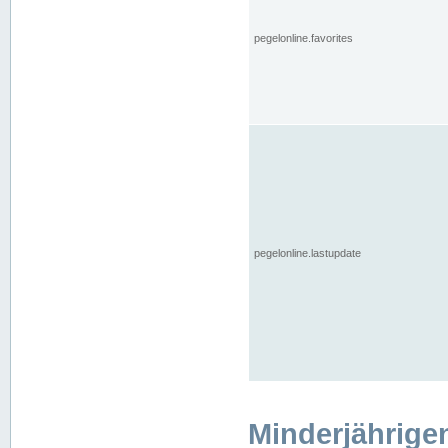
pegelonline.favorites
pegelonline.lastupdate
Minderjährige