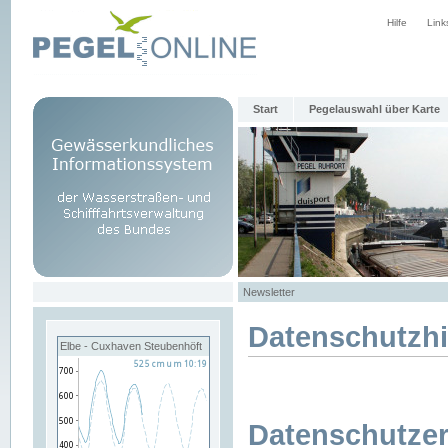
Hilfe
Link
Start
Pegelauswahl über Karte
Newsletter
Datenschutzh
Elbe - Cuxhaven Steubenhöft
Datenschutzer