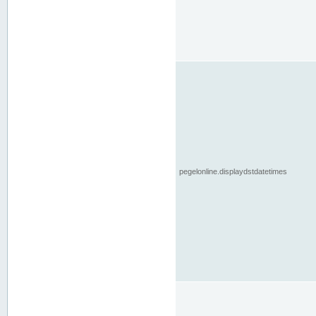
pegelonline.displaydstdatetimes