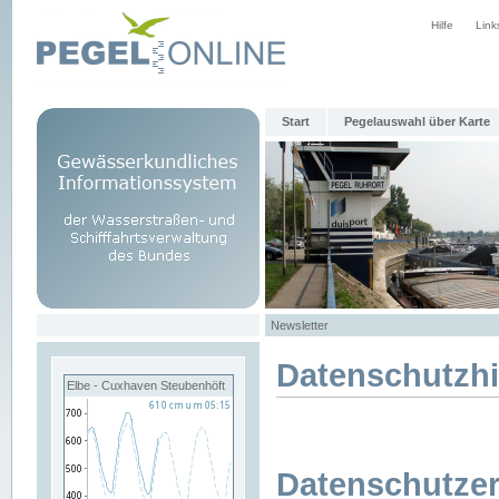
Hilfe
Link
Start
Pegelauswahl über Karte
Newsletter
Datenschutzh
Elbe - Cuxhaven Steubenhöft
Datenschutzer