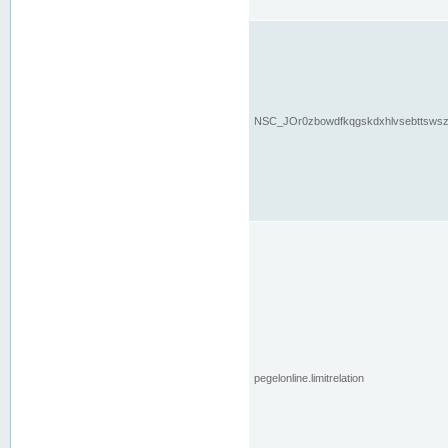
NSC_JOr0zbowdfkqgskdxhlvsebttsws
pegelonline.limitrelation