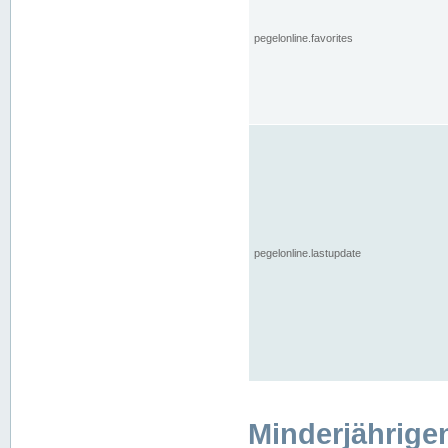
pegelonline.favorites
pegelonline.lastupdate
Minderjährige