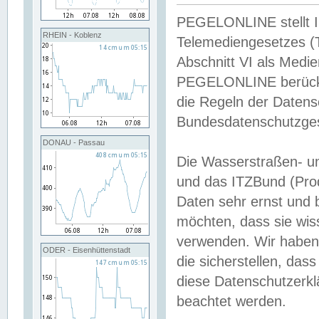
PEGELONLINE stellt Inh
RHEIN - Koblenz
Telemediengesetzes (
Abschnitt VI als Medie
PEGELONLINE berücksi
die Regeln der Date
Bundesdatenschutzge
DONAU - Passau
Die Wasserstraßen- u
und das ITZBund (Pro
Daten sehr ernst und 
möchten, dass sie wis
verwenden. Wir haben
ODER - Eisenhüttenstadt
die sicherstellen, das
diese Datenschutzerkl
beachtet werden.