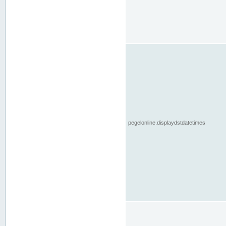
pegelonline.displaydstdatetimes