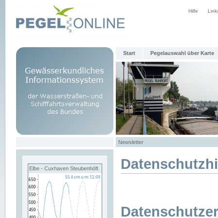
Hilfe
Link
Start
Pegelauswahl über Karte
Newsletter
Datenschutzh
Elbe - Cuxhaven Steubenhöft
Datenschutzer