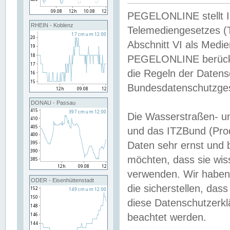
PEGELONLINE stellt Inh
RHEIN - Koblenz
Telemediengesetzes (
Abschnitt VI als Medie
PEGELONLINE berücksi
die Regeln der Date
Bundesdatenschutzge
DONAU - Passau
Die Wasserstraßen- u
und das ITZBund (Pro
Daten sehr ernst und 
möchten, dass sie wis
verwenden. Wir haben
ODER - Eisenhüttenstadt
die sicherstellen, das
diese Datenschutzerkl
beachtet werden.