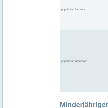
pegelonline.favorites
pegelonline.lastupdate
Minderjährige