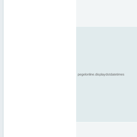
pegelonline.displaydstdatetimes