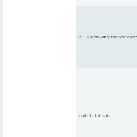
NSC_JOr0zbowdfkqgskdxhlvsebttsws
pegelonline.limitrelation