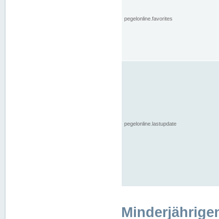
pegelonline.favorites
pegelonline.lastupdate
Minderjährige