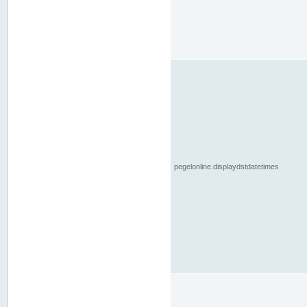
pegelonline.displaydstdatetimes