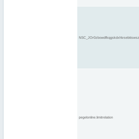
NSC_JOr0zbowdfkqgskdxhlvsebttsws
pegelonline.limitrelation