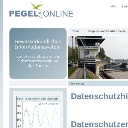
Hilfe
Link
Start
Pegelauswahl über Karte
Newsletter
Datenschutzh
Elbe - Cuxhaven Steubenhöft
Datenschutzer