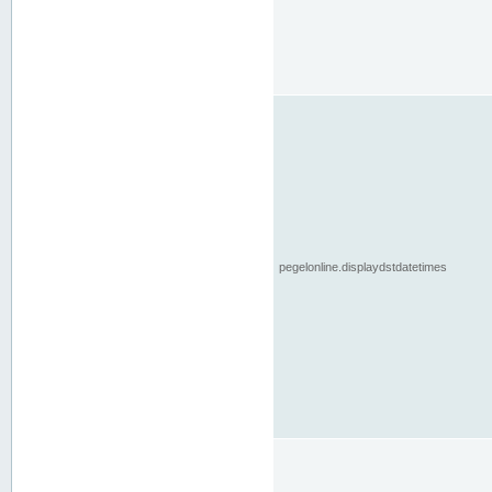
pegelonline.displaydstdatetimes