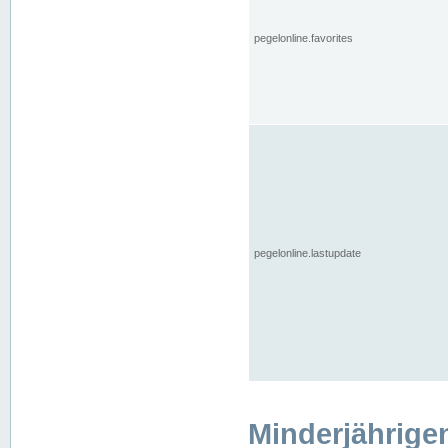
pegelonline.favorites
pegelonline.lastupdate
Minderjährige