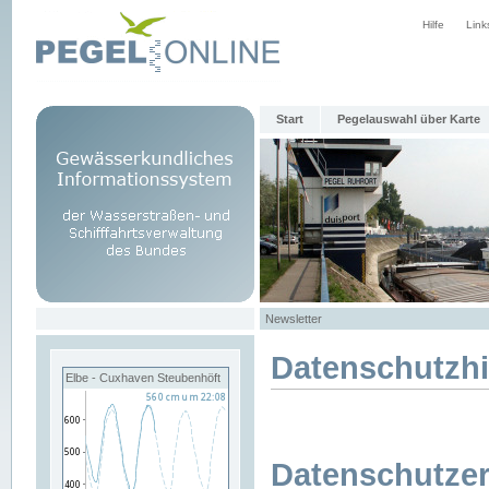
Hilfe
Link
Start
Pegelauswahl über Karte
Newsletter
Datenschutzh
Elbe - Cuxhaven Steubenhöft
Datenschutzer