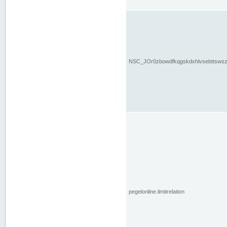
NSC_JOr0zbowdfkqgskdxhlvsebttsws
pegelonline.limitrelation