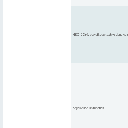
NSC_JOr0zbowdfkqgskdxhlvsebttsws
pegelonline.limitrelation