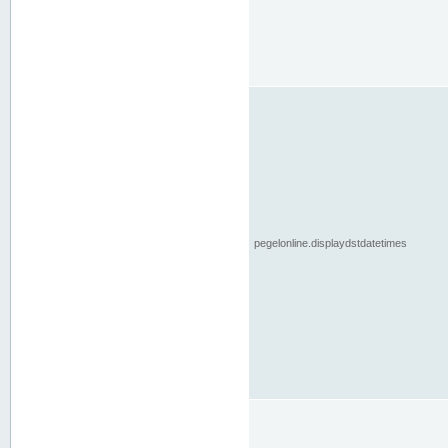
pegelonline.displaydstdatetimes