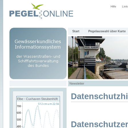
Hilfe
Link
Start
Pegelauswahl über Karte
Newsletter
Datenschutzh
Elbe - Cuxhaven Steubenhöft
Datenschutzer