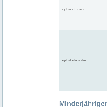
pegelonline.favorites
pegelonline.lastupdate
Minderjährige