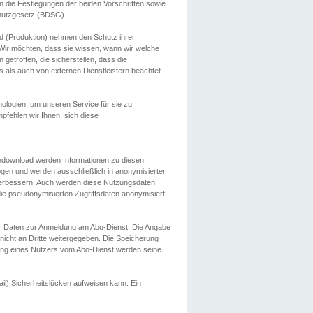
 die Festlegungen der beiden Vorschriften sowie
hutzgesetz (BDSG).
 (Produktion) nehmen den Schutz ihrer
ir möchten, dass sie wissen, wann wir welche
etroffen, die sicherstellen, dass die
 als auch von externen Dienstleistern beachtet
ologien, um unseren Service für sie zu
fehlen wir Ihnen, sich diese
endownload werden Informationen zu diesen
ogen und werden ausschließlich in anonymisierter
verbessern. Auch werden diese Nutzungsdaten
ie pseudonymisierten Zugriffsdaten anonymisiert.
her Daten zur Anmeldung am Abo-Dienst. Die Angabe
 nicht an Dritte weitergegeben. Die Speicherung
dung eines Nutzers vom Abo-Dienst werden seine
il) Sicherheitslücken aufweisen kann. Ein