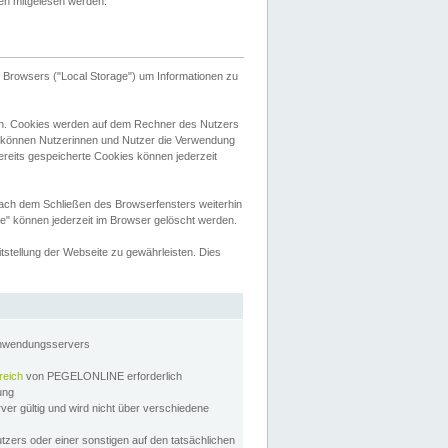
tten mitgelesen werden.
Browsers ("Local Storage") um Informationen zu
n. Cookies werden auf dem Rechner des Nutzers
 können Nutzerinnen und Nutzer die Verwendung
ereits gespeicherte Cookies können jederzeit
nach dem Schließen des Browserfensters weiterhin
e" können jederzeit im Browser gelöscht werden.
stellung der Webseite zu gewährleisten. Dies
Anwendungsservers
reich
von PEGELONLINE erforderlich
zung
rver gültig und wird nicht über verschiedene
utzers oder einer sonstigen auf den tatsächlichen