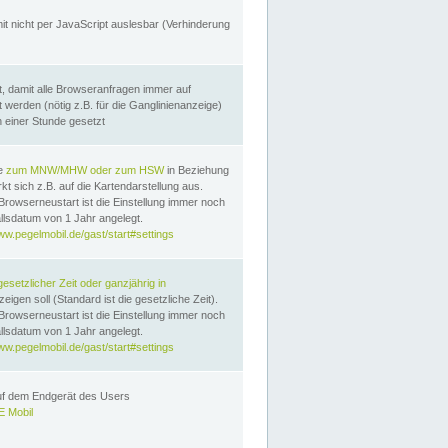
it nicht per JavaScript auslesbar (Verhinderung
, damit alle Browseranfragen immer auf
erden (nötig z.B. für die Ganglinienanzeige)
n einer Stunde gesetzt
te
zum MNW/MHW oder zum HSW
in Beziehung
t sich z.B. auf die Kartendarstellung aus.
Browserneustart ist die Einstellung immer noch
llsdatum von 1 Jahr angelegt.
ww.pegelmobil.de/gast/start#settings
gesetzlicher Zeit oder ganzjährig in
eigen soll (Standard ist die gesetzliche Zeit).
Browserneustart ist die Einstellung immer noch
llsdatum von 1 Jahr angelegt.
ww.pegelmobil.de/gast/start#settings
auf dem Endgerät des Users
 Mobil