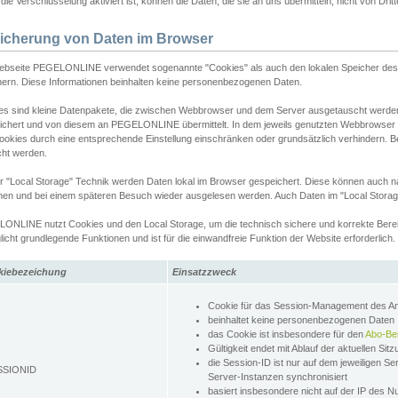
ie Verschlüsselung aktiviert ist, können die Daten, die sie an uns übermitteln, nicht von Dri
icherung von Daten im Browser
ebseite PEGELONLINE verwendet sogenannte "Cookies" als auch den lokalen Speicher des 
hern. Diese Informationen beinhalten keine personenbezogenen Daten.
es sind kleine Datenpakete, die zwischen Webbrowser und dem Server ausgetauscht werde
ichert und von diesem an PEGELONLINE übermittelt. In dem jeweils genutzten Webbrowser
ookies durch eine entsprechende Einstellung einschränken oder grundsätzlich verhindern. B
cht werden.
er "Local Storage" Technik werden Daten lokal im Browser gespeichert. Diese können auch 
hen und bei einem späteren Besuch wieder ausgelesen werden. Auch Daten im "Local Storag
ONLINE nutzt Cookies und den Local Storage, um die technisch sichere und korrekte Bereit
icht grundlegende Funktionen und ist für die einwandfreie Funktion der Website erforderlich.
kiebezeichung
Einsatzzweck
Cookie für das Session-Management des 
beinhaltet keine personenbezogenen Daten
das Cookie ist insbesondere für den
Abo-Be
Gültigkeit endet mit Ablauf der aktuellen Sit
die Session-ID ist nur auf dem jeweiligen Se
SSIONID
Server-Instanzen synchronisiert
basiert insbesondere nicht auf der IP des N