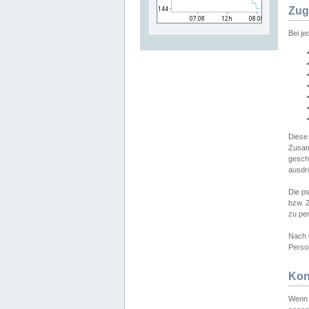
Zug
Bei j
Diese
Zusam
gesch
ausdrü
Die p
bzw. 
zu pe
Nach 
Person
Kon
Wenn 