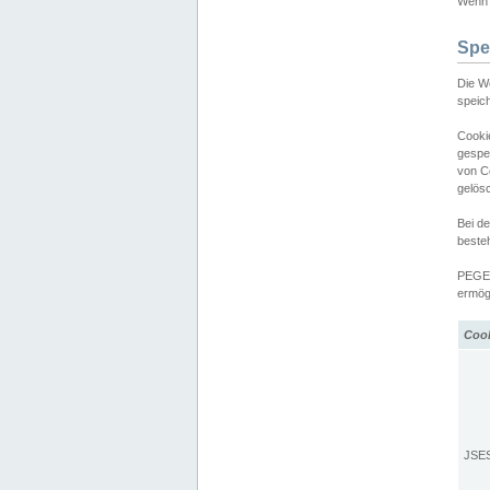
Wenn d
Spe
Die W
speic
Cooki
gespe
von C
gelös
Bei d
beste
PEGEL
ermögl
Coo
JSE