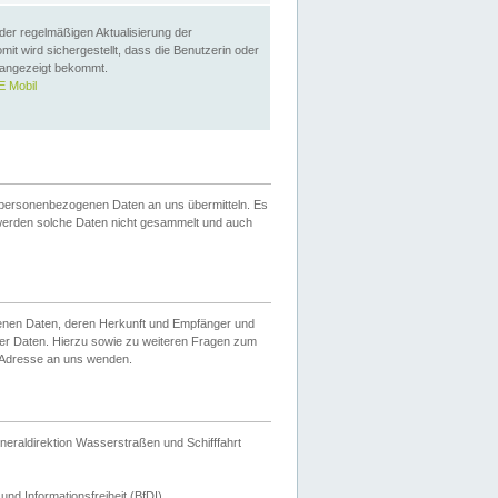
 der regelmäßigen Aktualisierung der
omit wird sichergestellt, dass die Benutzerin oder
 angezeigt bekommt.
 Mobil
 personenbezogenen Daten an uns übermitteln. Es
werden solche Daten nicht gesammelt und auch
ogenen Daten, deren Herkunft und Empfänger und
er Daten. Hierzu sowie zu weiteren Fragen zum
 Adresse an uns wenden.
neraldirektion Wasserstraßen und Schifffahrt
nd Informationsfreiheit (BfDI).