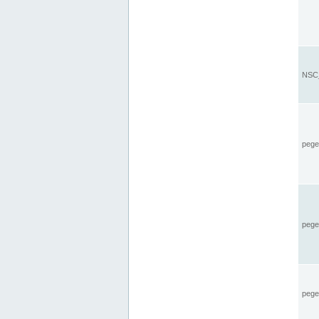
NSC_
pegel
pege
pegel