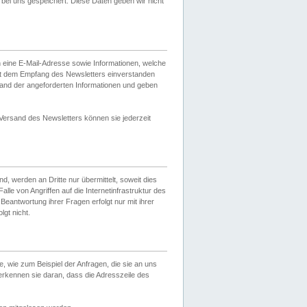
ei uns gespeichert. Diese Daten geben wir nicht
 eine E-Mail-Adresse sowie Informationen, welche
it dem Empfang des Newsletters einverstanden
sand der angeforderten Informationen und geben
 Versand des Newsletters können sie jederzeit
, werden an Dritte nur übermittelt, soweit dies
lle von Angriffen auf die Internetinfrastruktur des
Beantwortung ihrer Fragen erfolgt nur mit ihrer
gt nicht.
, wie zum Beispiel der Anfragen, die sie an uns
erkennen sie daran, dass die Adresszeile des