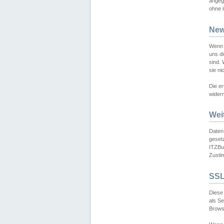
angeg
ohne i
New
Wenn 
uns d
sind.
sie ni
Die er
widerr
Wei
Daten,
gesetz
ITZBun
Zusti
SSL
Diese 
als S
Browse