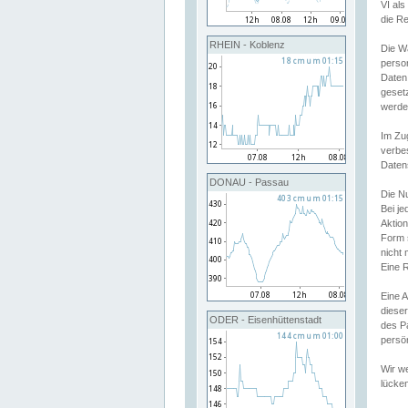
VI al
die R
RHEIN - Koblenz
Die W
perso
Daten
geset
werde
Im Zu
verbe
Daten
DONAU - Passau
Die N
Bei j
Aktion
Form 
nicht 
Eine R
Eine 
dieser
ODER - Eisenhüttenstadt
des P
persön
Wir we
lücken