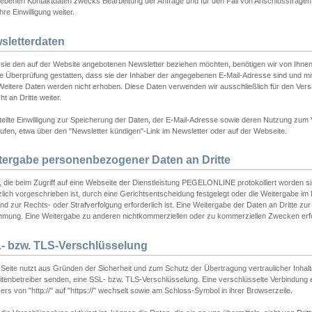
ebenen Kontaktdaten zwecks Bearbeitung der Anfrage und für den Fall von Anschlussfragen b
hre Einwilligung weiter.
sletterdaten
sie den auf der Website angebotenen Newsletter beziehen möchten, benötigen wir von Ihnen
ie Überprüfung gestatten, dass sie der Inhaber der angegebenen E-Mail-Adresse sind und m
 Weitere Daten werden nicht erhoben. Diese Daten verwenden wir ausschließlich für den Ver
cht an Dritte weiter.
teilte Einwilligung zur Speicherung der Daten, der E-Mail-Adresse sowie deren Nutzung zum
ufen, etwa über den "Newsletter kündigen"-Link im Newsletter oder auf der Webseite.
tergabe personenbezogener Daten an Dritte
 die beim Zugriff auf eine Webseite der Dienstleistung PEGELONLINE protokolliert worden sind
lich vorgeschrieben ist, durch eine Gerichtsentscheidung festgelegt oder die Weitergabe im Fa
d zur Rechts- oder Strafverfolgung erforderlich ist. Eine Weitergabe der Daten an Dritte zur 
mmung. Eine Weitergabe zu anderen nichtkommerziellen oder zu kommerziellen Zwecken erfol
- bzw. TLS-Verschlüsselung
Seite nutzt aus Gründen der Sicherheit und zum Schutz der Übertragung vertraulicher Inhalte
eitenbetreiber senden, eine SSL- bzw. TLS-Verschlüsselung. Eine verschlüsselte Verbindung 
rs von "http://" auf "https://" wechselt sowie am Schloss-Symbol in ihrer Browserzeile.