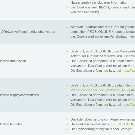
Nutzer zurückverfolgbaren Information
das Cookie ist auf HttpOnly gesetzt und dam
von "session theft")
wird von LoadBalancer des ITZBund gesetzt
JOr0zbowdfkqgskdxhlvsebttswszdq
demselben PEGELONLINE Knoten geleitetet w
das Cookie wird mit einem Verfallsdatum vo
Bestimmt, ob PEGELONLINE die Messwer
setzen soll (Default ist MNW/MHW). Dies wirk
online.limitrelation
Das Cookie ist permanent, d.h. nach einem 
vorhanden. Das Cookie wird mit einem Verfa
Die Einstellung erfolgt
hier
bzw. bei
https://w
Bestimmt, ob PEGELONLINE Zeitpunkte in
Mitteleuropäischer Zeit (Winterzeit, MEZ)
anz
lonline.displaydstdatetimes
Das Cookie ist permanent, d.h. nach einem 
vorhanden. Das Cookie wird mit einem Verfa
Die Einstellung erfolgt
hier
bzw. bei
https://w
Dient der Speicherung von Pegelfavoriten 
online.favorites
Die Funktion existiert nur auf
PEGELONLINE
Die Speicherung erfolgt im "Local Storage"