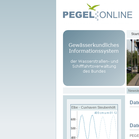
Start
Newsle
Dat
Elbe - Cuxhaven Steubenhöft
Dat
PEGEL