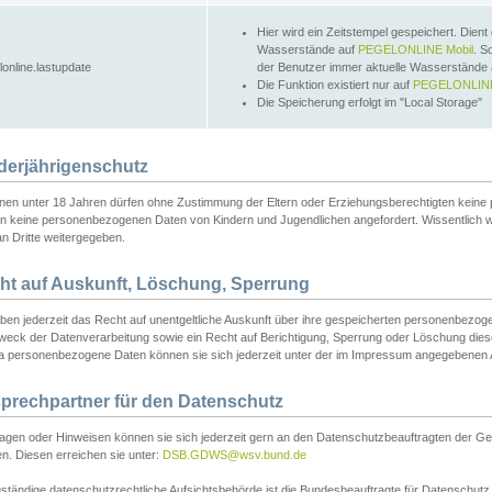
Hier wird ein Zeitstempel gespeichert. Dient
Wasserstände auf
PEGELONLINE Mobil
. S
lonline.lastupdate
der Benutzer immer aktuelle Wasserstände
Die Funktion existiert nur auf
PEGELONLINE
Die Speicherung erfolgt im "Local Storage"
derjährigenschutz
nen unter 18 Jahren dürfen ohne Zustimmung der Eltern oder Erziehungsberechtigten keine
n keine personenbezogenen Daten von Kindern und Jugendlichen angefordert. Wissentlich 
an Dritte weitergegeben.
ht auf Auskunft, Löschung, Sperrung
aben jederzeit das Recht auf unentgeltliche Auskunft über ihre gespeicherten personenbez
weck der Datenverarbeitung sowie ein Recht auf Berichtigung, Sperrung oder Löschung dies
 personenbezogene Daten können sie sich jederzeit unter der im Impressum angegebenen
prechpartner für den Datenschutz
ragen oder Hinweisen können sie sich jederzeit gern an den Datenschutzbeauftragten der Ge
n. Diesen erreichen sie unter:
DSB.GDWS@wsv.bund.de
ständige datenschutzrechtliche Aufsichtsbehörde ist die Bundesbeauftragte für Datenschutz u