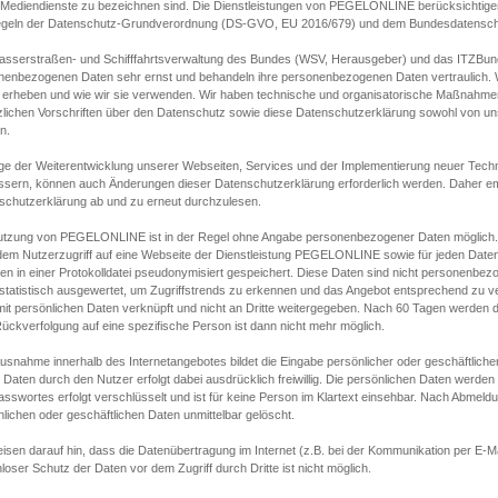
s Mediendienste zu bezeichnen sind. Die Dienstleistungen von PEGELONLINE berücksichtigen
egeln der Datenschutz-Grundverordnung (DS-GVO, EU 2016/679) und dem Bundesdatensc
asserstraßen- und Schifffahrtsverwaltung des Bundes (WSV, Herausgeber) und das ITZBund
nenbezogenen Daten sehr ernst und behandeln ihre personenbezogenen Daten vertraulich. W
 erheben und wie wir sie verwenden. Wir haben technische und organisatorische Maßnahmen g
zlichen Vorschriften über den Datenschutz sowie diese Datenschutzerklärung sowohl von uns
n.
ge der Weiterentwicklung unserer Webseiten, Services und der Implementierung neuer Techn
ssern, können auch Änderungen dieser Datenschutzerklärung erforderlich werden. Daher emp
schutzerklärung ab und zu erneut durchzulesen.
utzung von PEGELONLINE ist in der Regel ohne Angabe personenbezogener Daten möglich.
edem Nutzerzugriff auf eine Webseite der Dienstleistung PEGELONLINE sowie für jeden Dat
en in einer Protokolldatei pseudonymisiert gespeichert. Diese Daten sind nicht personenbez
statistisch ausgewertet, um Zugriffstrends zu erkennen und das Angebot entsprechend zu 
mit persönlichen Daten verknüpft und nicht an Dritte weitergegeben. Nach 60 Tagen werden d
ückverfolgung auf eine spezifische Person ist dann nicht mehr möglich.
Ausnahme innerhalb des Internetangebotes bildet die Eingabe persönlicher oder geschäftlic
 Daten durch den Nutzer erfolgt dabei ausdrücklich freiwillig. Die persönlichen Daten werden
asswortes erfolgt verschlüsselt und ist für keine Person im Klartext einsehbar. Nach Abmel
lichen oder geschäftlichen Daten unmittelbar gelöscht.
isen darauf hin, dass die Datenübertragung im Internet (z.B. bei der Kommunikation per E-Ma
loser Schutz der Daten vor dem Zugriff durch Dritte ist nicht möglich.