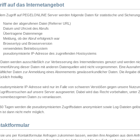
riff auf das Internetangebot
edem Zugriff auf PEGELONLINE Server werden folgende Daten für statistische und Sicherun
Name der abgerufenen Datei (Referrer URL)
Datum und Uhrzeit des Abrufs
Übertragene Datenmenge
Meldung, ob der Abruf erfolgreich war
Browsertyp und Browserversion
verwendetes Betriebssystem
pseudonymisierte IP-Adresse des zugreifenden Hostsystems
 Daten werden ausschließlich zur Verbesserung des Internetdienstes genutzt und werden ni
menführung dieser Daten mit anderen Datenquellen wird nicht vorgenommen. Eine Ausnahme 
äftlicher Daten zur Anmeldung eines Abonnements gewässerkundlicher Daten. Die Angabe die
cklich freiwillig.
seudonymisierte IP-Adresse wird nur im Falle von schweren Verstößen gegen unsere Nutzun
Zugriffsversuchen auf unsere Server ausgewertet. Dabei wird das Recht vorbehalten, unter Z
rsonenbezogenen Daten zu veranlassen.
60 Tagen werden die pseudonymisierten Zugriffsdaten anonymisiert sowie Log-Dateien gelösc
 ist dann nicht mehr möglich.
taktformular
sie uns per Kontaktformular Anfragen zukommen lassen, werden ihre Angaben aus dem Anfrag