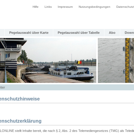
Hilfe
Links
Impressum
Nutzungsbedingungen
Datenschutz
Pegelauswahl über Karte
Pegelauswahl über Tabelle
Abo
Down
tter
enschutzhinweise
enschutzerklärung
ONLINE stellt Inhalte bereit, die nach § 2, Abs. 2 des Telemediengesetzes (TMG) als Teled