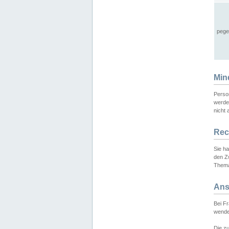
pege
Min
Perso
werde
nicht 
Rec
Sie h
den Z
Thema
Ans
Bei F
wende
Die zu