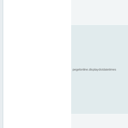
pegelonline.displaydstdatetimes