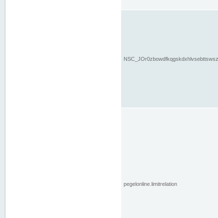
NSC_JOr0zbowdfkqgskdxhlvsebttsws
pegelonline.limitrelation