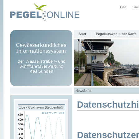
Hilfe
Link
Start
Pegelauswahl über Karte
Newsletter
Datenschutzh
Elbe - Cuxhaven Steubenhöft
Datenschutzer