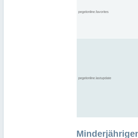
pegelonline.favorites
pegelonline.lastupdate
Minderjährige