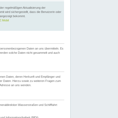
 der regelmäßigen Aktualisierung der
omit wird sichergestellt, dass die Benutzerin oder
 angezeigt bekommt.
 Mobil
 personenbezogenen Daten an uns übermitteln. Es
werden solche Daten nicht gesammelt und auch
ogenen Daten, deren Herkunft und Empfänger und
er Daten. Hierzu sowie zu weiteren Fragen zum
 Adresse an uns wenden.
neraldirektion Wasserstraßen und Schifffahrt
nd Informationsfreiheit (BfDI).