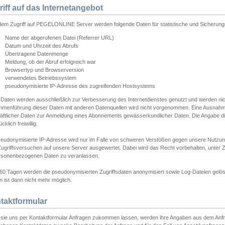
riff auf das Internetangebot
edem Zugriff auf PEGELONLINE Server werden folgende Daten für statistische und Sicherun
Name der abgerufenen Datei (Referrer URL)
Datum und Uhrzeit des Abrufs
Übertragene Datenmenge
Meldung, ob der Abruf erfolgreich war
Browsertyp und Browserversion
verwendetes Betriebssystem
pseudonymisierte IP-Adresse des zugreifenden Hostsystems
 Daten werden ausschließlich zur Verbesserung des Internetdienstes genutzt und werden ni
menführung dieser Daten mit anderen Datenquellen wird nicht vorgenommen. Eine Ausnahme 
äftlicher Daten zur Anmeldung eines Abonnements gewässerkundlicher Daten. Die Angabe die
cklich freiwillig.
seudonymisierte IP-Adresse wird nur im Falle von schweren Verstößen gegen unsere Nutzun
Zugriffsversuchen auf unsere Server ausgewertet. Dabei wird das Recht vorbehalten, unter Z
rsonenbezogenen Daten zu veranlassen.
60 Tagen werden die pseudonymisierten Zugriffsdaten anonymisiert sowie Log-Dateien gelösc
 ist dann nicht mehr möglich.
taktformular
sie uns per Kontaktformular Anfragen zukommen lassen, werden ihre Angaben aus dem Anfrag