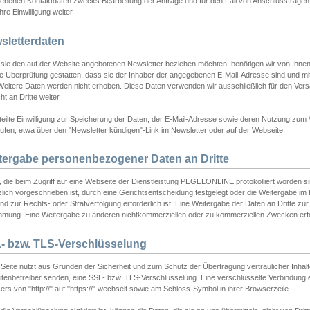
ebenen Kontaktdaten zwecks Bearbeitung der Anfrage und für den Fall von Anschlussfragen b
hre Einwilligung weiter.
sletterdaten
sie den auf der Website angebotenen Newsletter beziehen möchten, benötigen wir von Ihnen
ie Überprüfung gestatten, dass sie der Inhaber der angegebenen E-Mail-Adresse sind und m
 Weitere Daten werden nicht erhoben. Diese Daten verwenden wir ausschließlich für den Ver
cht an Dritte weiter.
teilte Einwilligung zur Speicherung der Daten, der E-Mail-Adresse sowie deren Nutzung zum
ufen, etwa über den "Newsletter kündigen"-Link im Newsletter oder auf der Webseite.
tergabe personenbezogener Daten an Dritte
 die beim Zugriff auf eine Webseite der Dienstleistung PEGELONLINE protokolliert worden sind
lich vorgeschrieben ist, durch eine Gerichtsentscheidung festgelegt oder die Weitergabe im Fa
d zur Rechts- oder Strafverfolgung erforderlich ist. Eine Weitergabe der Daten an Dritte zur 
mmung. Eine Weitergabe zu anderen nichtkommerziellen oder zu kommerziellen Zwecken erfol
- bzw. TLS-Verschlüsselung
Seite nutzt aus Gründen der Sicherheit und zum Schutz der Übertragung vertraulicher Inhalte
eitenbetreiber senden, eine SSL- bzw. TLS-Verschlüsselung. Eine verschlüsselte Verbindung 
rs von "http://" auf "https://" wechselt sowie am Schloss-Symbol in ihrer Browserzeile.