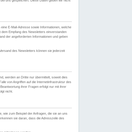
ei uns gespeichert. Diese Daten geben wir nicht
 eine E-Mail-Adresse sowie Informationen, welche
it dem Empfang des Newsletters einverstanden
sand der angeforderten Informationen und geben
 Versand des Newsletters können sie jederzeit
, werden an Dritte nur übermittelt, soweit dies
lle von Angriffen auf die Internetinfrastruktur des
Beantwortung ihrer Fragen erfolgt nur mit ihrer
gt nicht.
, wie zum Beispiel der Anfragen, die sie an uns
erkennen sie daran, dass die Adresszeile des