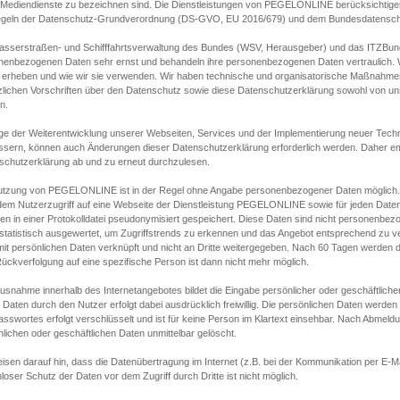
s Mediendienste zu bezeichnen sind. Die Dienstleistungen von PEGELONLINE berücksichtigen
egeln der Datenschutz-Grundverordnung (DS-GVO, EU 2016/679) und dem Bundesdatensc
asserstraßen- und Schifffahrtsverwaltung des Bundes (WSV, Herausgeber) und das ITZBund
nenbezogenen Daten sehr ernst und behandeln ihre personenbezogenen Daten vertraulich. W
 erheben und wie wir sie verwenden. Wir haben technische und organisatorische Maßnahmen g
zlichen Vorschriften über den Datenschutz sowie diese Datenschutzerklärung sowohl von uns
n.
ge der Weiterentwicklung unserer Webseiten, Services und der Implementierung neuer Techn
ssern, können auch Änderungen dieser Datenschutzerklärung erforderlich werden. Daher emp
schutzerklärung ab und zu erneut durchzulesen.
utzung von PEGELONLINE ist in der Regel ohne Angabe personenbezogener Daten möglich.
edem Nutzerzugriff auf eine Webseite der Dienstleistung PEGELONLINE sowie für jeden Dat
en in einer Protokolldatei pseudonymisiert gespeichert. Diese Daten sind nicht personenbez
statistisch ausgewertet, um Zugriffstrends zu erkennen und das Angebot entsprechend zu 
mit persönlichen Daten verknüpft und nicht an Dritte weitergegeben. Nach 60 Tagen werden d
ückverfolgung auf eine spezifische Person ist dann nicht mehr möglich.
Ausnahme innerhalb des Internetangebotes bildet die Eingabe persönlicher oder geschäftlic
 Daten durch den Nutzer erfolgt dabei ausdrücklich freiwillig. Die persönlichen Daten werden
asswortes erfolgt verschlüsselt und ist für keine Person im Klartext einsehbar. Nach Abmel
lichen oder geschäftlichen Daten unmittelbar gelöscht.
isen darauf hin, dass die Datenübertragung im Internet (z.B. bei der Kommunikation per E-Ma
loser Schutz der Daten vor dem Zugriff durch Dritte ist nicht möglich.