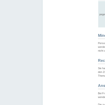
pege
Min
Perso
werde
nicht 
Rec
Sie h
den Z
Thema
Ans
Bei F
wende
Die zu