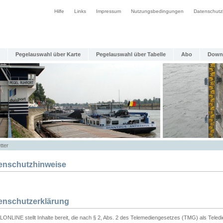
Hilfe
Links
Impressum
Nutzungsbedingungen
Datenschutz
Pegelauswahl über Karte
Pegelauswahl über Tabelle
Abo
Down
tter
enschutzhinweise
enschutzerklärung
ONLINE stellt Inhalte bereit, die nach § 2, Abs. 2 des Telemediengesetzes (TMG) als Teled