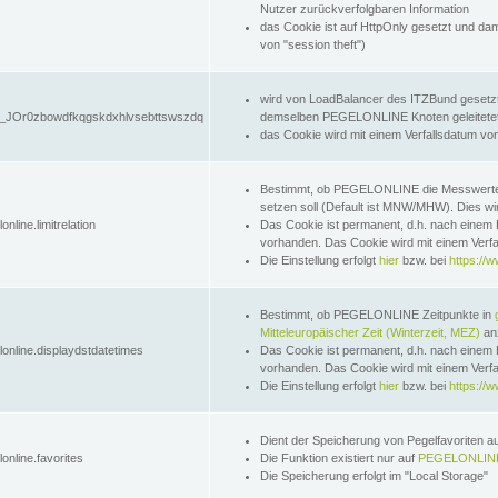
Nutzer zurückverfolgbaren Information
das Cookie ist auf HttpOnly gesetzt und dam
von "session theft")
wird von LoadBalancer des ITZBund gesetzt
JOr0zbowdfkqgskdxhlvsebttswszdq
demselben PEGELONLINE Knoten geleitetet w
das Cookie wird mit einem Verfallsdatum vo
Bestimmt, ob PEGELONLINE die Messwer
setzen soll (Default ist MNW/MHW). Dies wirk
online.limitrelation
Das Cookie ist permanent, d.h. nach einem 
vorhanden. Das Cookie wird mit einem Verfa
Die Einstellung erfolgt
hier
bzw. bei
https://w
Bestimmt, ob PEGELONLINE Zeitpunkte in
Mitteleuropäischer Zeit (Winterzeit, MEZ)
anz
lonline.displaydstdatetimes
Das Cookie ist permanent, d.h. nach einem 
vorhanden. Das Cookie wird mit einem Verfa
Die Einstellung erfolgt
hier
bzw. bei
https://w
Dient der Speicherung von Pegelfavoriten 
online.favorites
Die Funktion existiert nur auf
PEGELONLINE
Die Speicherung erfolgt im "Local Storage"