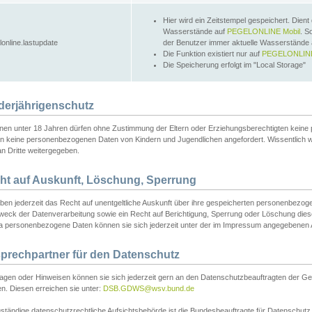
Hier wird ein Zeitstempel gespeichert. Dient
Wasserstände auf
PEGELONLINE Mobil
. S
lonline.lastupdate
der Benutzer immer aktuelle Wasserstände
Die Funktion existiert nur auf
PEGELONLINE
Die Speicherung erfolgt im "Local Storage"
derjährigenschutz
nen unter 18 Jahren dürfen ohne Zustimmung der Eltern oder Erziehungsberechtigten keine
n keine personenbezogenen Daten von Kindern und Jugendlichen angefordert. Wissentlich 
an Dritte weitergegeben.
ht auf Auskunft, Löschung, Sperrung
aben jederzeit das Recht auf unentgeltliche Auskunft über ihre gespeicherten personenbez
weck der Datenverarbeitung sowie ein Recht auf Berichtigung, Sperrung oder Löschung dies
 personenbezogene Daten können sie sich jederzeit unter der im Impressum angegebenen
prechpartner für den Datenschutz
ragen oder Hinweisen können sie sich jederzeit gern an den Datenschutzbeauftragten der Ge
n. Diesen erreichen sie unter:
DSB.GDWS@wsv.bund.de
ständige datenschutzrechtliche Aufsichtsbehörde ist die Bundesbeauftragte für Datenschutz u