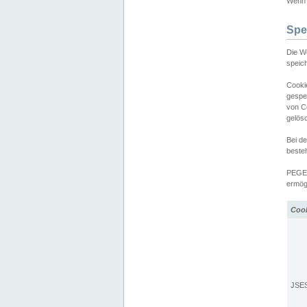
Wenn d
Spe
Die W
speic
Cooki
gespe
von C
gelös
Bei d
beste
PEGEL
ermögl
Coo
JSE