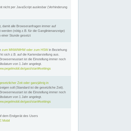
it nicht per JavaScript auslesbar (Verhinderung
, damit alle Browseranfragen immer auf
erden (nötig z.B. für die Ganglinienanzeige)
n einer Stunde gesetzt
te
zum MNW/MHW oder zum HSW
in Beziehung
t sich z.B. auf die Kartendarstellung aus.
Browserneustart ist die Einstellung immer noch
llsdatum von 1 Jahr angelegt.
ww.pegelmobil.de/gast/start#settings
gesetzlicher Zeit oder ganzjährig in
eigen soll (Standard ist die gesetzliche Zeit).
Browserneustart ist die Einstellung immer noch
llsdatum von 1 Jahr angelegt.
ww.pegelmobil.de/gast/start#settings
auf dem Endgerät des Users
 Mobil