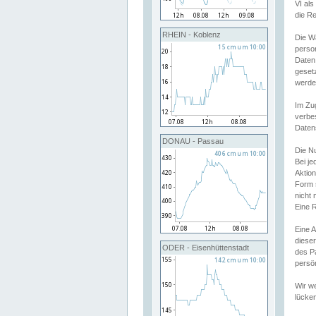
VI al
die R
RHEIN - Koblenz
Die W
perso
Daten
geset
werde
Im Zu
verbe
Daten
DONAU - Passau
Die N
Bei j
Aktion
Form 
nicht 
Eine R
Eine 
dieser
ODER - Eisenhüttenstadt
des P
persön
Wir we
lücken