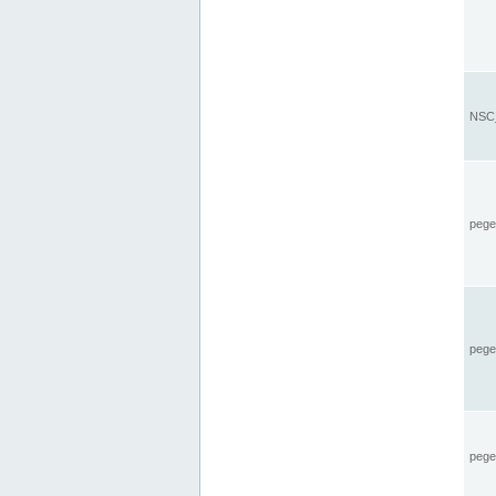
NSC_
pegel
pege
pegel