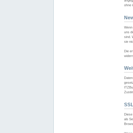
angeg
ohne i
New
Wenn 
uns d
sind.
sie ni
Die er
widerr
Wei
Daten,
gesetz
ITZBun
Zusti
SSL
Diese 
als S
Browse