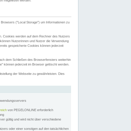
tten mitgelesen werden.
Browsers ("Local Storage") um Informationen zu
n. Cookies werden auf dem Rechner des Nutzers
 können Nutzerinnen und Nutzer die Verwendung
ereits gespeicherte Cookies können jederzeit
nach dem Schließen des Browserfensters weiterhin
e" können jederzeit im Browser gelöscht werden.
stellung der Webseite zu gewährleisten. Dies
Anwendungsservers
reich
von PEGELONLINE erforderlich
zung
rver gültig und wird nicht über verschiedene
utzers oder einer sonstigen auf den tatsächlichen