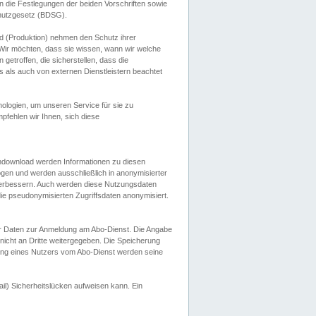
 die Festlegungen der beiden Vorschriften sowie
hutzgesetz (BDSG).
 (Produktion) nehmen den Schutz ihrer
ir möchten, dass sie wissen, wann wir welche
etroffen, die sicherstellen, dass die
 als auch von externen Dienstleistern beachtet
ologien, um unseren Service für sie zu
fehlen wir Ihnen, sich diese
endownload werden Informationen zu diesen
ogen und werden ausschließlich in anonymisierter
verbessern. Auch werden diese Nutzungsdaten
ie pseudonymisierten Zugriffsdaten anonymisiert.
her Daten zur Anmeldung am Abo-Dienst. Die Angabe
 nicht an Dritte weitergegeben. Die Speicherung
dung eines Nutzers vom Abo-Dienst werden seine
il) Sicherheitslücken aufweisen kann. Ein