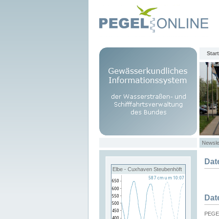
Start
Newsle
Dat
Elbe - Cuxhaven Steubenhöft
Dat
PEGEL