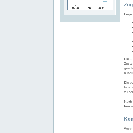
Zug
Bei j
Diese
Zusam
gesch
ausdrü
Die p
bzw. 
zu pe
Nach 
Person
Kon
Wenn 