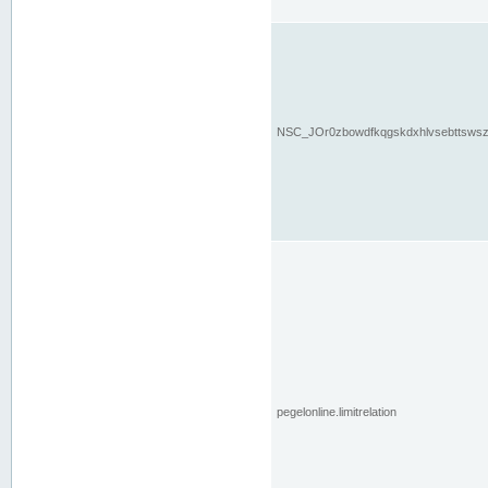
NSC_JOr0zbowdfkqgskdxhlvsebttsws
pegelonline.limitrelation