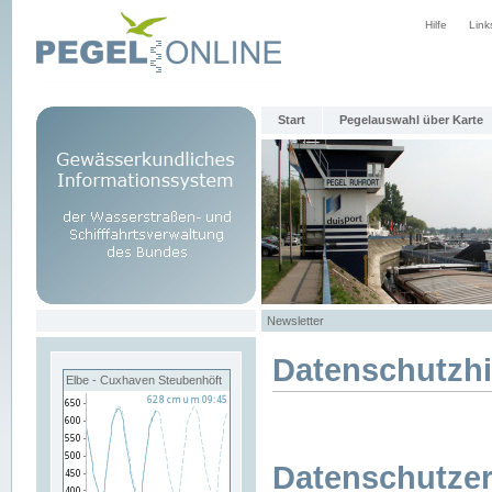
Hilfe
Link
Start
Pegelauswahl über Karte
Newsletter
Datenschutzh
Elbe - Cuxhaven Steubenhöft
Datenschutzer