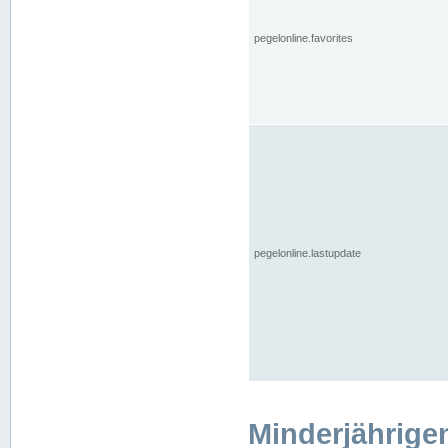
pegelonline.favorites
pegelonline.lastupdate
Minderjährige