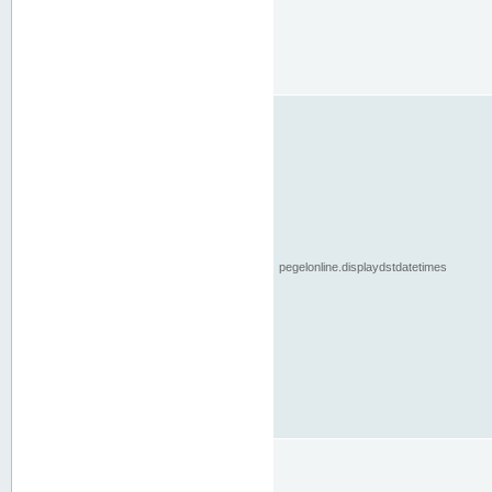
pegelonline.displaydstdatetimes