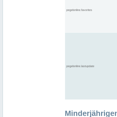
pegelonline.favorites
pegelonline.lastupdate
Minderjährige