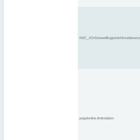
NSC_JOr0zbowdfkqgskdxhlvsebttsws
pegelonline.limitrelation