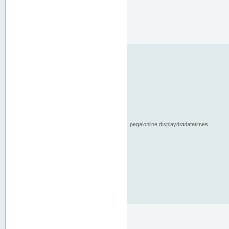
pegelonline.displaydstdatetimes