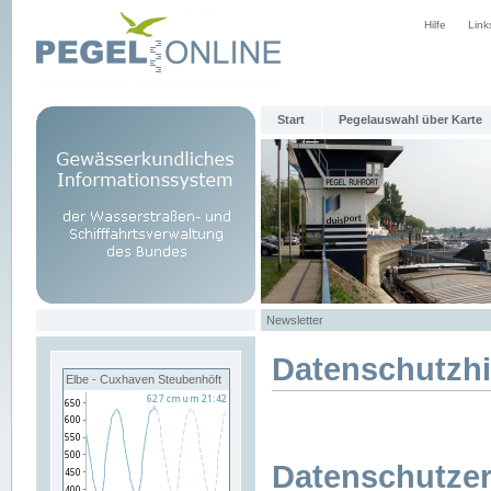
Hilfe
Link
Start
Pegelauswahl über Karte
Newsletter
Datenschutzh
Elbe - Cuxhaven Steubenhöft
Datenschutzer