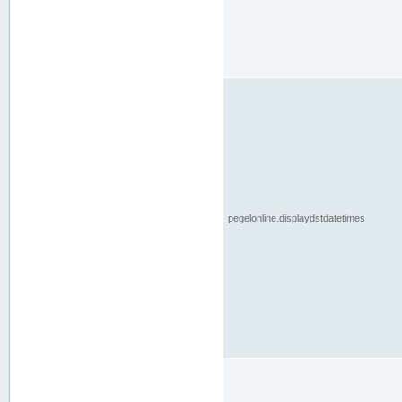
pegelonline.displaydstdatetimes