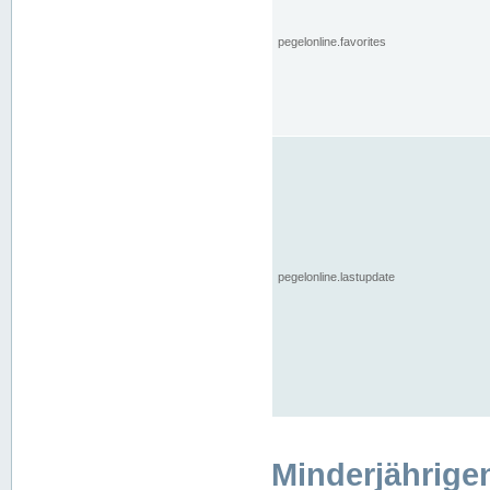
pegelonline.favorites
pegelonline.lastupdate
Minderjährige