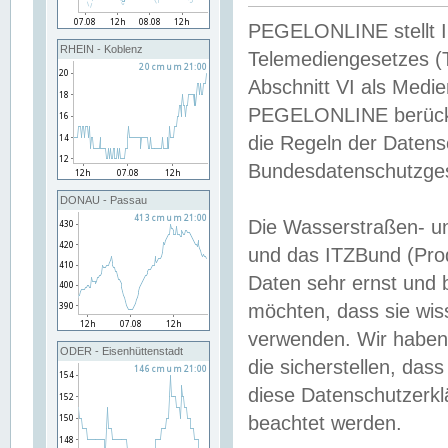
PEGELONLINE stellt Inh
RHEIN - Koblenz
Telemediengesetzes (
Abschnitt VI als Medie
PEGELONLINE berücksi
die Regeln der Date
Bundesdatenschutzge
DONAU - Passau
Die Wasserstraßen- u
und das ITZBund (Pro
Daten sehr ernst und 
möchten, dass sie wis
verwenden. Wir haben
ODER - Eisenhüttenstadt
die sicherstellen, das
diese Datenschutzerkl
beachtet werden.