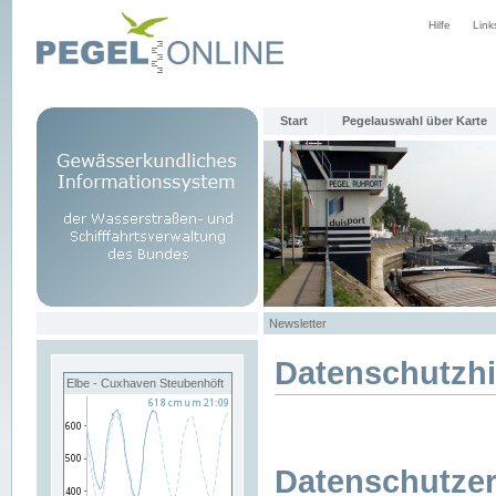
Hilfe
Link
Start
Pegelauswahl über Karte
Newsletter
Datenschutzh
Elbe - Cuxhaven Steubenhöft
Datenschutzer