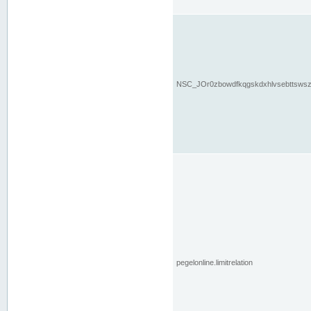
NSC_JOr0zbowdfkqgskdxhlvsebttsws
pegelonline.limitrelation