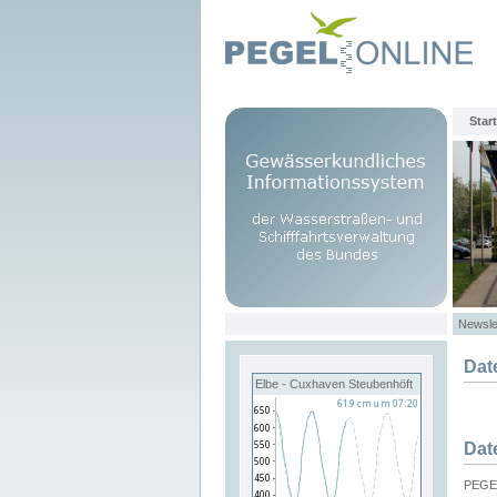
Start
Newsle
Dat
Elbe - Cuxhaven Steubenhöft
Dat
PEGEL