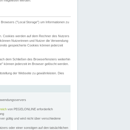
tten mitgelesen werden.
Browsers ("Local Storage") um Informationen zu
n. Cookies werden auf dem Rechner des Nutzers
 können Nutzerinnen und Nutzer die Verwendung
ereits gespeicherte Cookies können jederzeit
nach dem Schließen des Browserfensters weiterhin
e" können jederzeit im Browser gelöscht werden.
stellung der Webseite zu gewährleisten. Dies
Anwendungsservers
reich
von PEGELONLINE erforderlich
zung
rver gültig und wird nicht über verschiedene
utzers oder einer sonstigen auf den tatsächlichen