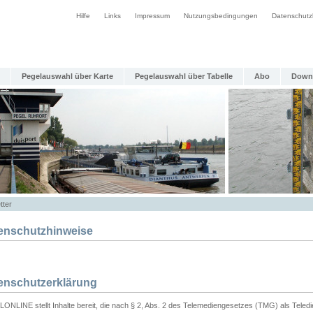
Hilfe
Links
Impressum
Nutzungsbedingungen
Datenschutz
Pegelauswahl über Karte
Pegelauswahl über Tabelle
Abo
Down
tter
enschutzhinweise
enschutzerklärung
ONLINE stellt Inhalte bereit, die nach § 2, Abs. 2 des Telemediengesetzes (TMG) als Teled