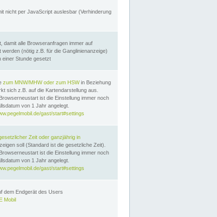
it nicht per JavaScript auslesbar (Verhinderung
, damit alle Browseranfragen immer auf
erden (nötig z.B. für die Ganglinienanzeige)
n einer Stunde gesetzt
te
zum MNW/MHW oder zum HSW
in Beziehung
t sich z.B. auf die Kartendarstellung aus.
Browserneustart ist die Einstellung immer noch
llsdatum von 1 Jahr angelegt.
ww.pegelmobil.de/gast/start#settings
gesetzlicher Zeit oder ganzjährig in
eigen soll (Standard ist die gesetzliche Zeit).
Browserneustart ist die Einstellung immer noch
llsdatum von 1 Jahr angelegt.
ww.pegelmobil.de/gast/start#settings
auf dem Endgerät des Users
 Mobil