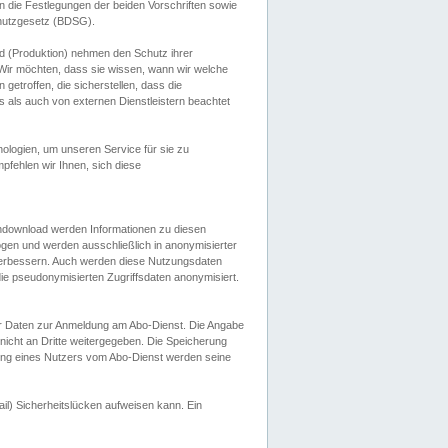
 die Festlegungen der beiden Vorschriften sowie
hutzgesetz (BDSG).
 (Produktion) nehmen den Schutz ihrer
ir möchten, dass sie wissen, wann wir welche
etroffen, die sicherstellen, dass die
 als auch von externen Dienstleistern beachtet
ologien, um unseren Service für sie zu
fehlen wir Ihnen, sich diese
endownload werden Informationen zu diesen
ogen und werden ausschließlich in anonymisierter
verbessern. Auch werden diese Nutzungsdaten
ie pseudonymisierten Zugriffsdaten anonymisiert.
her Daten zur Anmeldung am Abo-Dienst. Die Angabe
 nicht an Dritte weitergegeben. Die Speicherung
dung eines Nutzers vom Abo-Dienst werden seine
il) Sicherheitslücken aufweisen kann. Ein