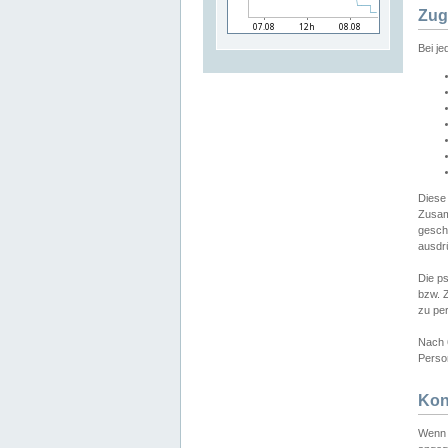
Zug
Bei j
Diese
Zusam
gesch
ausdrü
Die p
bzw. 
zu pe
Nach 
Person
Kon
Wenn 