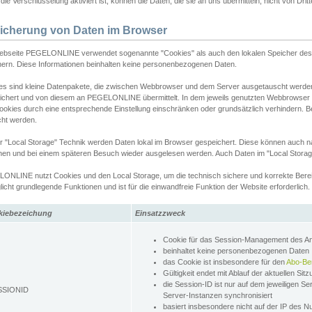
ie Verschlüsselung aktiviert ist, können die Daten, die sie an uns übermitteln, nicht von Dri
icherung von Daten im Browser
ebseite PEGELONLINE verwendet sogenannte "Cookies" als auch den lokalen Speicher des 
hern. Diese Informationen beinhalten keine personenbezogenen Daten.
es sind kleine Datenpakete, die zwischen Webbrowser und dem Server ausgetauscht werde
ichert und von diesem an PEGELONLINE übermittelt. In dem jeweils genutzten Webbrowser
ookies durch eine entsprechende Einstellung einschränken oder grundsätzlich verhindern. B
cht werden.
er "Local Storage" Technik werden Daten lokal im Browser gespeichert. Diese können auch 
hen und bei einem späteren Besuch wieder ausgelesen werden. Auch Daten im "Local Storag
ONLINE nutzt Cookies und den Local Storage, um die technisch sichere und korrekte Bereit
icht grundlegende Funktionen und ist für die einwandfreie Funktion der Website erforderlich.
kiebezeichung
Einsatzzweck
Cookie für das Session-Management des 
beinhaltet keine personenbezogenen Daten
das Cookie ist insbesondere für den
Abo-Be
Gültigkeit endet mit Ablauf der aktuellen Sit
die Session-ID ist nur auf dem jeweiligen Se
SSIONID
Server-Instanzen synchronisiert
basiert insbesondere nicht auf der IP des N