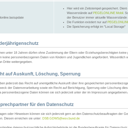
Hier wird ein Zeitstempel gespeichert. Dient
Wasserstände auf
PEGELONLINE Mobil
. S
lonline.lastupdate
der Benutzer immer aktuelle Wasserstände
Die Funktion existiert nur auf
PEGELONLINE
Die Speicherung erfolgt im "Local Storage"
derjährigenschutz
nen unter 18 Jahren dürfen ohne Zustimmung der Eltern oder Erziehungsberechtigten keine
n keine personenbezogenen Daten von Kindern und Jugendlichen angefordert. Wissentlich 
an Dritte weitergegeben.
ht auf Auskunft, Löschung, Sperrung
aben jederzeit das Recht auf unentgeltliche Auskunft über ihre gespeicherten personenbez
weck der Datenverarbeitung sowie ein Recht auf Berichtigung, Sperrung oder Löschung dies
 personenbezogene Daten können sie sich jederzeit unter der im Impressum angegebenen
prechpartner für den Datenschutz
ragen oder Hinweisen können sie sich jederzeit gern an den Datenschutzbeauftragten der Ge
n. Diesen erreichen sie unter:
DSB.GDWS@wsv.bund.de
ständige datenschutzrechtliche Aufsichtsbehörde ist die Bundesbeauftragte für Datenschutz u