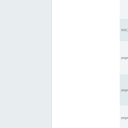
NSC_
pegel
pege
pegel