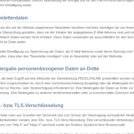
ebenen Kontaktdaten zwecks Bearbeitung der Anfrage und für den Fall von Anschlussfragen b
hre Einwilligung weiter.
sletterdaten
sie den auf der Website angebotenen Newsletter beziehen möchten, benötigen wir von Ihnen
ie Überprüfung gestatten, dass sie der Inhaber der angegebenen E-Mail-Adresse sind und m
 Weitere Daten werden nicht erhoben. Diese Daten verwenden wir ausschließlich für den Ver
cht an Dritte weiter.
teilte Einwilligung zur Speicherung der Daten, der E-Mail-Adresse sowie deren Nutzung zum
ufen, etwa über den "Newsletter kündigen"-Link im Newsletter oder auf der Webseite.
tergabe personenbezogener Daten an Dritte
 die beim Zugriff auf eine Webseite der Dienstleistung PEGELONLINE protokolliert worden sind
lich vorgeschrieben ist, durch eine Gerichtsentscheidung festgelegt oder die Weitergabe im Fa
d zur Rechts- oder Strafverfolgung erforderlich ist. Eine Weitergabe der Daten an Dritte zur 
mmung. Eine Weitergabe zu anderen nichtkommerziellen oder zu kommerziellen Zwecken erfol
- bzw. TLS-Verschlüsselung
Seite nutzt aus Gründen der Sicherheit und zum Schutz der Übertragung vertraulicher Inhalte
eitenbetreiber senden, eine SSL- bzw. TLS-Verschlüsselung. Eine verschlüsselte Verbindung 
rs von "http://" auf "https://" wechselt sowie am Schloss-Symbol in ihrer Browserzeile.