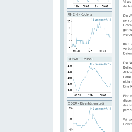
VI al
die R
RHEIN - Koblenz
Die W
perso
Daten
geset
werde
Im Zu
verbe
Daten
DONAU - Passau
Die N
Bei j
Aktion
Form 
nicht 
Eine R
Eine 
dieser
ODER - Eisenhüttenstadt
des P
persön
Wir we
lücken