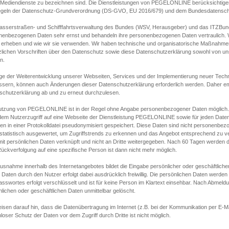
s Mediendienste zu bezeichnen sind. Die Dienstleistungen von PEGELONLINE berücksichtigen
egeln der Datenschutz-Grundverordnung (DS-GVO, EU 2016/679) und dem Bundesdatensc
asserstraßen- und Schifffahrtsverwaltung des Bundes (WSV, Herausgeber) und das ITZBund
nenbezogenen Daten sehr ernst und behandeln ihre personenbezogenen Daten vertraulich. W
 erheben und wie wir sie verwenden. Wir haben technische und organisatorische Maßnahmen g
zlichen Vorschriften über den Datenschutz sowie diese Datenschutzerklärung sowohl von uns
n.
ge der Weiterentwicklung unserer Webseiten, Services und der Implementierung neuer Techn
ssern, können auch Änderungen dieser Datenschutzerklärung erforderlich werden. Daher emp
schutzerklärung ab und zu erneut durchzulesen.
utzung von PEGELONLINE ist in der Regel ohne Angabe personenbezogener Daten möglich.
edem Nutzerzugriff auf eine Webseite der Dienstleistung PEGELONLINE sowie für jeden Dat
en in einer Protokolldatei pseudonymisiert gespeichert. Diese Daten sind nicht personenbez
statistisch ausgewertet, um Zugriffstrends zu erkennen und das Angebot entsprechend zu 
mit persönlichen Daten verknüpft und nicht an Dritte weitergegeben. Nach 60 Tagen werden d
ückverfolgung auf eine spezifische Person ist dann nicht mehr möglich.
Ausnahme innerhalb des Internetangebotes bildet die Eingabe persönlicher oder geschäftlic
 Daten durch den Nutzer erfolgt dabei ausdrücklich freiwillig. Die persönlichen Daten werden
asswortes erfolgt verschlüsselt und ist für keine Person im Klartext einsehbar. Nach Abmel
lichen oder geschäftlichen Daten unmittelbar gelöscht.
isen darauf hin, dass die Datenübertragung im Internet (z.B. bei der Kommunikation per E-Ma
loser Schutz der Daten vor dem Zugriff durch Dritte ist nicht möglich.