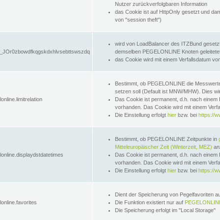
Nutzer zurückverfolgbaren Information
das Cookie ist auf HttpOnly gesetzt und dam
von "session theft")
wird von LoadBalancer des ITZBund gesetzt
JOr0zbowdfkqgskdxhlvsebttswszdq
demselben PEGELONLINE Knoten geleitetet w
das Cookie wird mit einem Verfallsdatum vo
Bestimmt, ob PEGELONLINE die Messwer
setzen soll (Default ist MNW/MHW). Dies wirk
online.limitrelation
Das Cookie ist permanent, d.h. nach einem 
vorhanden. Das Cookie wird mit einem Verfa
Die Einstellung erfolgt
hier
bzw. bei
https://w
Bestimmt, ob PEGELONLINE Zeitpunkte in
Mitteleuropäischer Zeit (Winterzeit, MEZ)
anz
lonline.displaydstdatetimes
Das Cookie ist permanent, d.h. nach einem 
vorhanden. Das Cookie wird mit einem Verfa
Die Einstellung erfolgt
hier
bzw. bei
https://w
Dient der Speicherung von Pegelfavoriten 
online.favorites
Die Funktion existiert nur auf
PEGELONLINE
Die Speicherung erfolgt im "Local Storage"