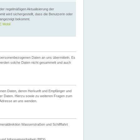
 der regelmäßigen Aktualisierung der
omit wird sichergestellt, dass die Benutzerin oder
 angezeigt bekommt.
 Mobil
 personenbezogenen Daten an uns übermitteln. Es
werden solche Daten nicht gesammelt und auch
ogenen Daten, deren Herkunft und Empfänger und
er Daten. Hierzu sowie zu weiteren Fragen zum
 Adresse an uns wenden.
neraldirektion Wasserstraßen und Schifffahrt
nd Informationsfreiheit (BfDI).