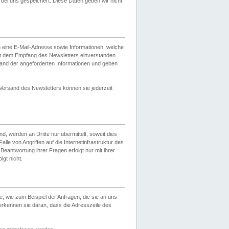
ei uns gespeichert. Diese Daten geben wir nicht
 eine E-Mail-Adresse sowie Informationen, welche
it dem Empfang des Newsletters einverstanden
sand der angeforderten Informationen und geben
 Versand des Newsletters können sie jederzeit
, werden an Dritte nur übermittelt, soweit dies
lle von Angriffen auf die Internetinfrastruktur des
Beantwortung ihrer Fragen erfolgt nur mit ihrer
gt nicht.
, wie zum Beispiel der Anfragen, die sie an uns
erkennen sie daran, dass die Adresszeile des