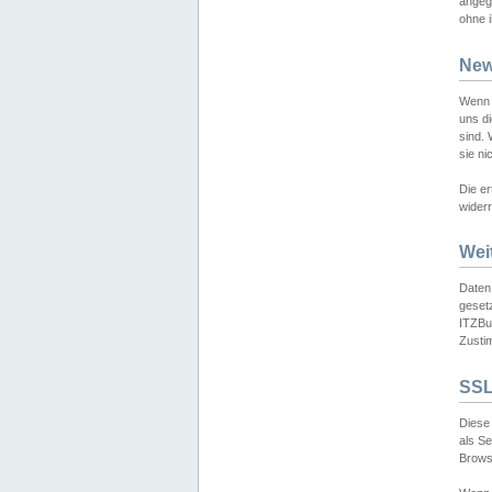
angeg
ohne i
New
Wenn 
uns d
sind.
sie ni
Die er
widerr
Wei
Daten,
gesetz
ITZBun
Zusti
SSL
Diese 
als S
Browse