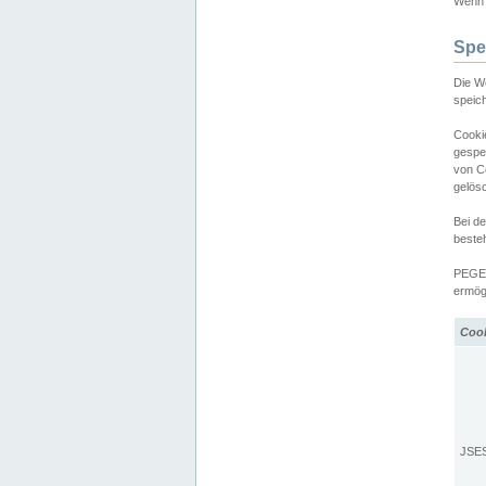
Wenn d
Spe
Die W
speic
Cooki
gespe
von C
gelös
Bei d
beste
PEGEL
ermögl
Coo
JSE