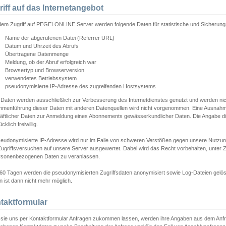
riff auf das Internetangebot
edem Zugriff auf PEGELONLINE Server werden folgende Daten für statistische und Sicherun
Name der abgerufenen Datei (Referrer URL)
Datum und Uhrzeit des Abrufs
Übertragene Datenmenge
Meldung, ob der Abruf erfolgreich war
Browsertyp und Browserversion
verwendetes Betriebssystem
pseudonymisierte IP-Adresse des zugreifenden Hostsystems
 Daten werden ausschließlich zur Verbesserung des Internetdienstes genutzt und werden ni
menführung dieser Daten mit anderen Datenquellen wird nicht vorgenommen. Eine Ausnahme 
äftlicher Daten zur Anmeldung eines Abonnements gewässerkundlicher Daten. Die Angabe die
cklich freiwillig.
seudonymisierte IP-Adresse wird nur im Falle von schweren Verstößen gegen unsere Nutzun
Zugriffsversuchen auf unsere Server ausgewertet. Dabei wird das Recht vorbehalten, unter Z
rsonenbezogenen Daten zu veranlassen.
60 Tagen werden die pseudonymisierten Zugriffsdaten anonymisiert sowie Log-Dateien gelösc
 ist dann nicht mehr möglich.
taktformular
sie uns per Kontaktformular Anfragen zukommen lassen, werden ihre Angaben aus dem Anfrag