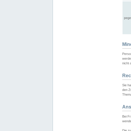
pege
Min
Perso
werde
nicht 
Rec
Sie h
den Z
Thema
Ans
Bei F
wende
Die zu