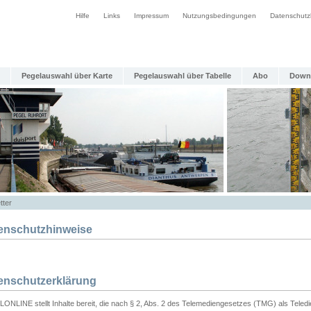
Hilfe
Links
Impressum
Nutzungsbedingungen
Datenschutz
Pegelauswahl über Karte
Pegelauswahl über Tabelle
Abo
Down
tter
enschutzhinweise
enschutzerklärung
ONLINE stellt Inhalte bereit, die nach § 2, Abs. 2 des Telemediengesetzes (TMG) als Teled