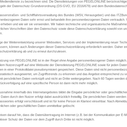
s Mediendienste zu bezeichnen sind. Die Dienstleistungen von PEGELONLINE berücksichtigen
egeln der Datenschutz-Grundverordnung (DS-GVO, EU 2016/679) und dem Bundesdatensc
asserstraßen- und Schifffahrtsverwaltung des Bundes (WSV, Herausgeber) und das ITZBund
nenbezogenen Daten sehr ernst und behandeln ihre personenbezogenen Daten vertraulich. W
 erheben und wie wir sie verwenden. Wir haben technische und organisatorische Maßnahmen g
zlichen Vorschriften über den Datenschutz sowie diese Datenschutzerklärung sowohl von uns
n.
ge der Weiterentwicklung unserer Webseiten, Services und der Implementierung neuer Techn
ssern, können auch Änderungen dieser Datenschutzerklärung erforderlich werden. Daher emp
schutzerklärung ab und zu erneut durchzulesen.
utzung von PEGELONLINE ist in der Regel ohne Angabe personenbezogener Daten möglich.
edem Nutzerzugriff auf eine Webseite der Dienstleistung PEGELONLINE sowie für jeden Dat
en in einer Protokolldatei pseudonymisiert gespeichert. Diese Daten sind nicht personenbez
statistisch ausgewertet, um Zugriffstrends zu erkennen und das Angebot entsprechend zu 
mit persönlichen Daten verknüpft und nicht an Dritte weitergegeben. Nach 60 Tagen werden d
ückverfolgung auf eine spezifische Person ist dann nicht mehr möglich.
Ausnahme innerhalb des Internetangebotes bildet die Eingabe persönlicher oder geschäftlic
 Daten durch den Nutzer erfolgt dabei ausdrücklich freiwillig. Die persönlichen Daten werden
asswortes erfolgt verschlüsselt und ist für keine Person im Klartext einsehbar. Nach Abmel
lichen oder geschäftlichen Daten unmittelbar gelöscht.
isen darauf hin, dass die Datenübertragung im Internet (z.B. bei der Kommunikation per E-Ma
loser Schutz der Daten vor dem Zugriff durch Dritte ist nicht möglich.