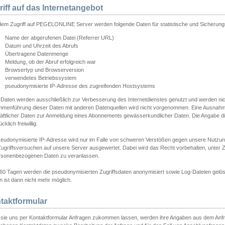
riff auf das Internetangebot
edem Zugriff auf PEGELONLINE Server werden folgende Daten für statistische und Sicherun
Name der abgerufenen Datei (Referrer URL)
Datum und Uhrzeit des Abrufs
Übertragene Datenmenge
Meldung, ob der Abruf erfolgreich war
Browsertyp und Browserversion
verwendetes Betriebssystem
pseudonymisierte IP-Adresse des zugreifenden Hostsystems
 Daten werden ausschließlich zur Verbesserung des Internetdienstes genutzt und werden ni
menführung dieser Daten mit anderen Datenquellen wird nicht vorgenommen. Eine Ausnahme 
äftlicher Daten zur Anmeldung eines Abonnements gewässerkundlicher Daten. Die Angabe die
cklich freiwillig.
seudonymisierte IP-Adresse wird nur im Falle von schweren Verstößen gegen unsere Nutzun
Zugriffsversuchen auf unsere Server ausgewertet. Dabei wird das Recht vorbehalten, unter Z
rsonenbezogenen Daten zu veranlassen.
60 Tagen werden die pseudonymisierten Zugriffsdaten anonymisiert sowie Log-Dateien gelösc
 ist dann nicht mehr möglich.
taktformular
sie uns per Kontaktformular Anfragen zukommen lassen, werden ihre Angaben aus dem Anfrag