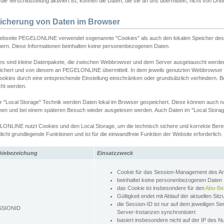
ie Verschlüsselung aktiviert ist, können die Daten, die sie an uns übermitteln, nicht von Dri
icherung von Daten im Browser
ebseite PEGELONLINE verwendet sogenannte "Cookies" als auch den lokalen Speicher des 
hern. Diese Informationen beinhalten keine personenbezogenen Daten.
es sind kleine Datenpakete, die zwischen Webbrowser und dem Server ausgetauscht werde
ichert und von diesem an PEGELONLINE übermittelt. In dem jeweils genutzten Webbrowser
ookies durch eine entsprechende Einstellung einschränken oder grundsätzlich verhindern. B
cht werden.
er "Local Storage" Technik werden Daten lokal im Browser gespeichert. Diese können auch 
hen und bei einem späteren Besuch wieder ausgelesen werden. Auch Daten im "Local Storag
ONLINE nutzt Cookies und den Local Storage, um die technisch sichere und korrekte Bereit
icht grundlegende Funktionen und ist für die einwandfreie Funktion der Website erforderlich.
kiebezeichung
Einsatzzweck
Cookie für das Session-Management des 
beinhaltet keine personenbezogenen Daten
das Cookie ist insbesondere für den
Abo-Be
Gültigkeit endet mit Ablauf der aktuellen Sit
die Session-ID ist nur auf dem jeweiligen Se
SSIONID
Server-Instanzen synchronisiert
basiert insbesondere nicht auf der IP des N