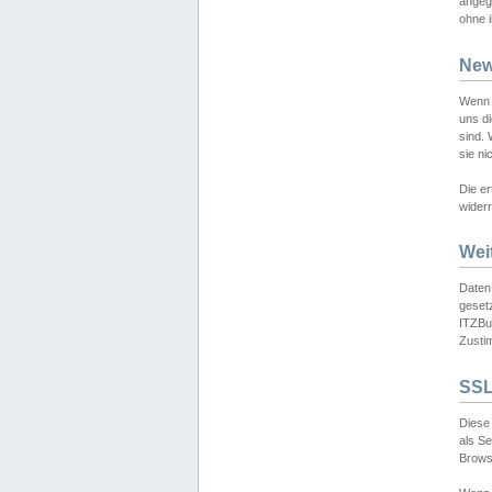
angeg
ohne i
New
Wenn 
uns d
sind.
sie ni
Die er
widerr
Wei
Daten,
gesetz
ITZBun
Zusti
SSL
Diese 
als S
Browse