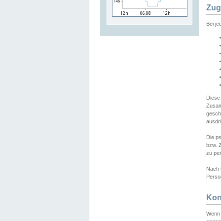
Zug
Bei j
Diese
Zusam
gesch
ausdrü
Die p
bzw. 
zu pe
Nach 
Person
Kon
Wenn 