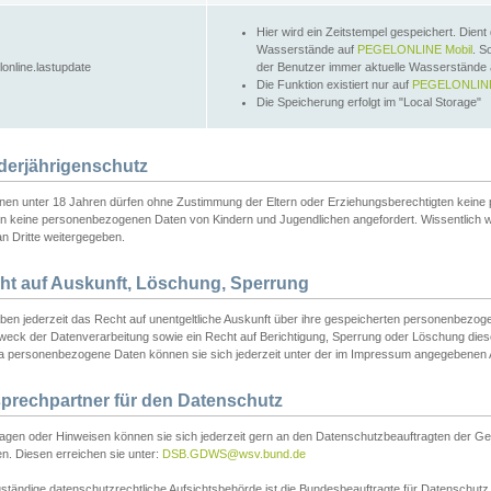
Hier wird ein Zeitstempel gespeichert. Dient
Wasserstände auf
PEGELONLINE Mobil
. S
lonline.lastupdate
der Benutzer immer aktuelle Wasserstände
Die Funktion existiert nur auf
PEGELONLINE
Die Speicherung erfolgt im "Local Storage"
derjährigenschutz
nen unter 18 Jahren dürfen ohne Zustimmung der Eltern oder Erziehungsberechtigten keine
n keine personenbezogenen Daten von Kindern und Jugendlichen angefordert. Wissentlich 
an Dritte weitergegeben.
ht auf Auskunft, Löschung, Sperrung
aben jederzeit das Recht auf unentgeltliche Auskunft über ihre gespeicherten personenbez
weck der Datenverarbeitung sowie ein Recht auf Berichtigung, Sperrung oder Löschung dies
 personenbezogene Daten können sie sich jederzeit unter der im Impressum angegebenen
prechpartner für den Datenschutz
ragen oder Hinweisen können sie sich jederzeit gern an den Datenschutzbeauftragten der Ge
n. Diesen erreichen sie unter:
DSB.GDWS@wsv.bund.de
ständige datenschutzrechtliche Aufsichtsbehörde ist die Bundesbeauftragte für Datenschutz u