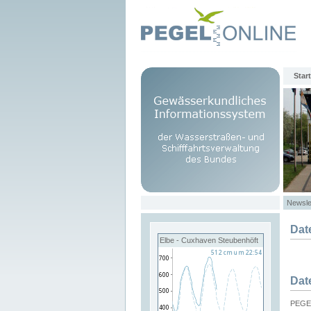
Start
Newsle
Dat
Elbe - Cuxhaven Steubenhöft
Dat
PEGEL