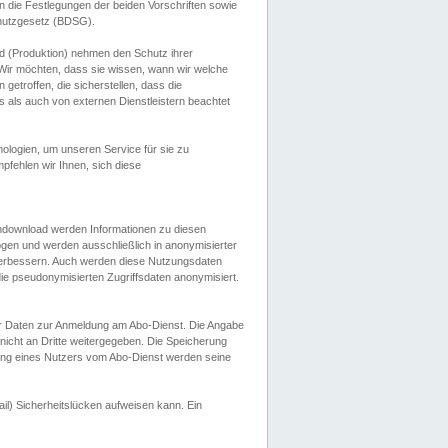
 die Festlegungen der beiden Vorschriften sowie
hutzgesetz (BDSG).
 (Produktion) nehmen den Schutz ihrer
ir möchten, dass sie wissen, wann wir welche
etroffen, die sicherstellen, dass die
 als auch von externen Dienstleistern beachtet
ologien, um unseren Service für sie zu
fehlen wir Ihnen, sich diese
endownload werden Informationen zu diesen
ogen und werden ausschließlich in anonymisierter
verbessern. Auch werden diese Nutzungsdaten
ie pseudonymisierten Zugriffsdaten anonymisiert.
her Daten zur Anmeldung am Abo-Dienst. Die Angabe
 nicht an Dritte weitergegeben. Die Speicherung
dung eines Nutzers vom Abo-Dienst werden seine
il) Sicherheitslücken aufweisen kann. Ein