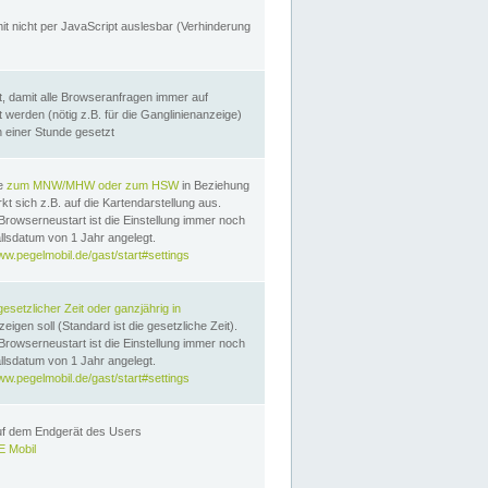
it nicht per JavaScript auslesbar (Verhinderung
, damit alle Browseranfragen immer auf
erden (nötig z.B. für die Ganglinienanzeige)
n einer Stunde gesetzt
te
zum MNW/MHW oder zum HSW
in Beziehung
t sich z.B. auf die Kartendarstellung aus.
Browserneustart ist die Einstellung immer noch
llsdatum von 1 Jahr angelegt.
ww.pegelmobil.de/gast/start#settings
gesetzlicher Zeit oder ganzjährig in
eigen soll (Standard ist die gesetzliche Zeit).
Browserneustart ist die Einstellung immer noch
llsdatum von 1 Jahr angelegt.
ww.pegelmobil.de/gast/start#settings
auf dem Endgerät des Users
 Mobil