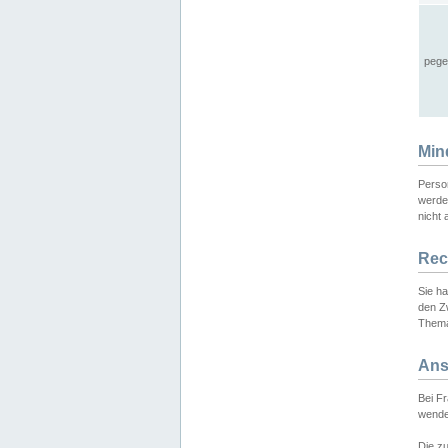
pege
Min
Perso
werde
nicht 
Rec
Sie h
den Z
Thema
Ans
Bei F
wende
Die zu