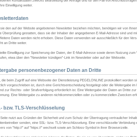
ebenen Kontaktdaten zwecks Bearbeitung der Anfrage und für den Fall von Anschlussfragen b
hre Einwilligung weiter.
sletterdaten
sie den auf der Website angebotenen Newsletter beziehen möchten, benötigen wir von Ihnen
ie Überprüfung gestatten, dass sie der Inhaber der angegebenen E-Mail-Adresse sind und m
 Weitere Daten werden nicht erhoben. Diese Daten verwenden wir ausschließlich für den Ver
cht an Dritte weiter.
teilte Einwilligung zur Speicherung der Daten, der E-Mail-Adresse sowie deren Nutzung zum
ufen, etwa über den "Newsletter kündigen"-Link im Newsletter oder auf der Webseite.
tergabe personenbezogener Daten an Dritte
 die beim Zugriff auf eine Webseite der Dienstleistung PEGELONLINE protokolliert worden sind
lich vorgeschrieben ist, durch eine Gerichtsentscheidung festgelegt oder die Weitergabe im Fa
d zur Rechts- oder Strafverfolgung erforderlich ist. Eine Weitergabe der Daten an Dritte zur 
mmung. Eine Weitergabe zu anderen nichtkommerziellen oder zu kommerziellen Zwecken erfol
- bzw. TLS-Verschlüsselung
Seite nutzt aus Gründen der Sicherheit und zum Schutz der Übertragung vertraulicher Inhalte
eitenbetreiber senden, eine SSL- bzw. TLS-Verschlüsselung. Eine verschlüsselte Verbindung 
rs von "http://" auf "https://" wechselt sowie am Schloss-Symbol in ihrer Browserzeile.