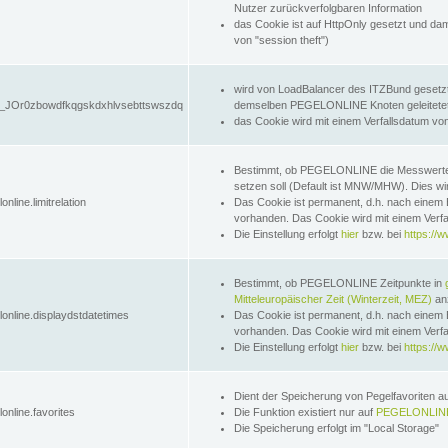
Nutzer zurückverfolgbaren Information
das Cookie ist auf HttpOnly gesetzt und dam
von "session theft")
wird von LoadBalancer des ITZBund gesetzt
JOr0zbowdfkqgskdxhlvsebttswszdq
demselben PEGELONLINE Knoten geleitetet w
das Cookie wird mit einem Verfallsdatum vo
Bestimmt, ob PEGELONLINE die Messwer
setzen soll (Default ist MNW/MHW). Dies wirk
online.limitrelation
Das Cookie ist permanent, d.h. nach einem 
vorhanden. Das Cookie wird mit einem Verfa
Die Einstellung erfolgt
hier
bzw. bei
https://w
Bestimmt, ob PEGELONLINE Zeitpunkte in
Mitteleuropäischer Zeit (Winterzeit, MEZ)
anz
lonline.displaydstdatetimes
Das Cookie ist permanent, d.h. nach einem 
vorhanden. Das Cookie wird mit einem Verfa
Die Einstellung erfolgt
hier
bzw. bei
https://w
Dient der Speicherung von Pegelfavoriten 
online.favorites
Die Funktion existiert nur auf
PEGELONLINE
Die Speicherung erfolgt im "Local Storage"