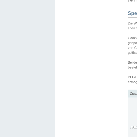
Wenn d
Spe
Die W
speic
Cooki
gespe
von C
gelös
Bei d
beste
PEGEL
ermögl
Coo
JSE