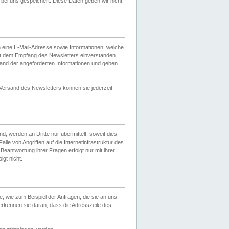
ei uns gespeichert. Diese Daten geben wir nicht
 eine E-Mail-Adresse sowie Informationen, welche
it dem Empfang des Newsletters einverstanden
sand der angeforderten Informationen und geben
 Versand des Newsletters können sie jederzeit
, werden an Dritte nur übermittelt, soweit dies
lle von Angriffen auf die Internetinfrastruktur des
Beantwortung ihrer Fragen erfolgt nur mit ihrer
gt nicht.
, wie zum Beispiel der Anfragen, die sie an uns
erkennen sie daran, dass die Adresszeile des