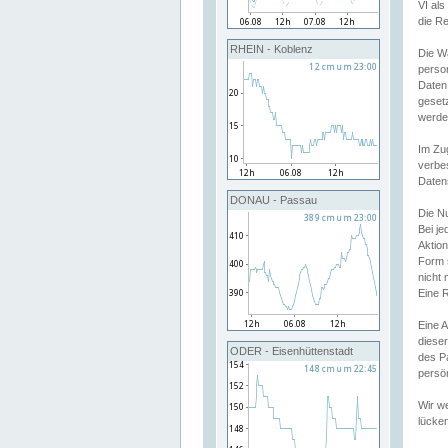
VI al
die R
RHEIN - Koblenz
Die W
perso
Daten
geset
werde
Im Zu
verbe
Daten
DONAU - Passau
Die N
Bei j
Aktion
Form 
nicht 
Eine R
Eine 
dieser
ODER - Eisenhüttenstadt
des P
persön
Wir we
lücken