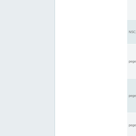
NSC_
pegel
pege
pegel