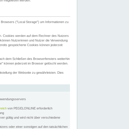
tten mitgelesen werden.
Browsers ("Local Storage") um Informationen zu
n. Cookies werden auf dem Rechner des Nutzers
 können Nutzerinnen und Nutzer die Verwendung
ereits gespeicherte Cookies können jederzeit
nach dem Schließen des Browserfensters weiterhin
e" können jederzeit im Browser gelöscht werden.
stellung der Webseite zu gewährleisten. Dies
Anwendungsservers
reich
von PEGELONLINE erforderlich
zung
rver gültig und wird nicht über verschiedene
utzers oder einer sonstigen auf den tatsächlichen