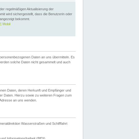
 der regelmäßigen Aktualisierung der
omit wird sichergestellt, dass die Benutzerin oder
 angezeigt bekommt.
 Mobil
 personenbezogenen Daten an uns übermitteln. Es
werden solche Daten nicht gesammelt und auch
ogenen Daten, deren Herkunft und Empfänger und
er Daten. Hierzu sowie zu weiteren Fragen zum
 Adresse an uns wenden.
neraldirektion Wasserstraßen und Schifffahrt
nd Informationsfreiheit (BfDI).