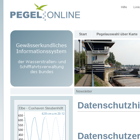
Hilfe
Link
Start
Pegelauswahl über Karte
Newsletter
Datenschutzh
Elbe - Cuxhaven Steubenhöft
Datenschutzer