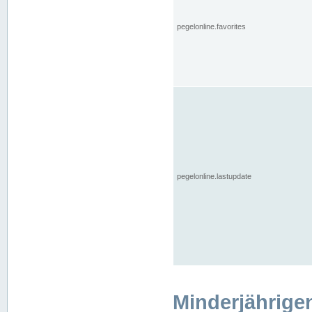
pegelonline.favorites
pegelonline.lastupdate
Minderjährige