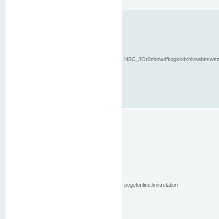
NSC_JOr0zbowdfkqgskdxhlvsebttsws
pegelonline.limitrelation