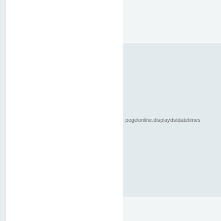
pegelonline.displaydstdatetimes