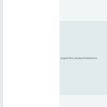
pegelonline.displaydstdatetimes