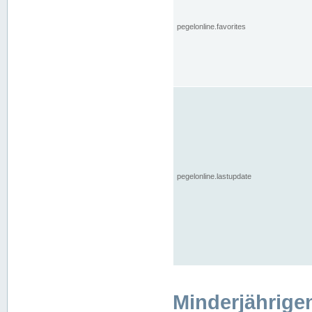
pegelonline.favorites
pegelonline.lastupdate
Minderjährige