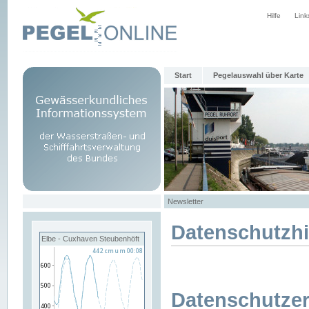
Hilfe
Link
Start
Pegelauswahl über Karte
Newsletter
Datenschutzh
Elbe - Cuxhaven Steubenhöft
Datenschutzer