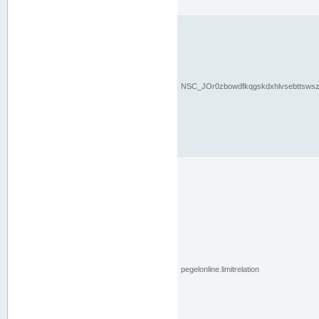
NSC_JOr0zbowdfkqgskdxhlvsebttsws
pegelonline.limitrelation