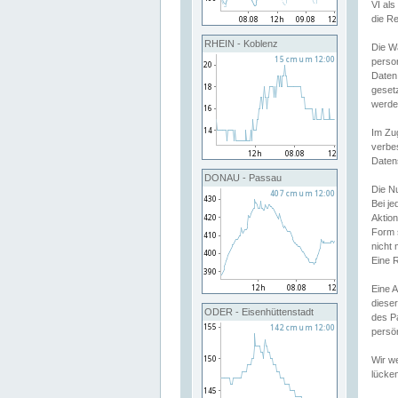
VI al
die R
RHEIN - Koblenz
Die W
perso
Daten
geset
werde
Im Zu
verbe
Daten
DONAU - Passau
Die N
Bei j
Aktion
Form 
nicht 
Eine R
Eine 
dieser
ODER - Eisenhüttenstadt
des P
persön
Wir we
lücken