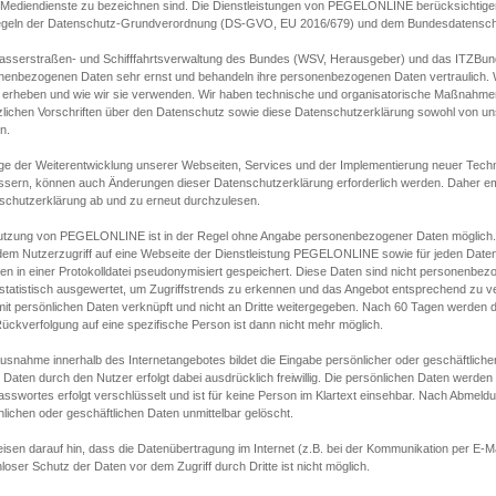
s Mediendienste zu bezeichnen sind. Die Dienstleistungen von PEGELONLINE berücksichtigen
egeln der Datenschutz-Grundverordnung (DS-GVO, EU 2016/679) und dem Bundesdatensc
asserstraßen- und Schifffahrtsverwaltung des Bundes (WSV, Herausgeber) und das ITZBund
nenbezogenen Daten sehr ernst und behandeln ihre personenbezogenen Daten vertraulich. W
 erheben und wie wir sie verwenden. Wir haben technische und organisatorische Maßnahmen g
zlichen Vorschriften über den Datenschutz sowie diese Datenschutzerklärung sowohl von uns
n.
ge der Weiterentwicklung unserer Webseiten, Services und der Implementierung neuer Techn
ssern, können auch Änderungen dieser Datenschutzerklärung erforderlich werden. Daher emp
schutzerklärung ab und zu erneut durchzulesen.
utzung von PEGELONLINE ist in der Regel ohne Angabe personenbezogener Daten möglich.
edem Nutzerzugriff auf eine Webseite der Dienstleistung PEGELONLINE sowie für jeden Dat
en in einer Protokolldatei pseudonymisiert gespeichert. Diese Daten sind nicht personenbez
statistisch ausgewertet, um Zugriffstrends zu erkennen und das Angebot entsprechend zu 
mit persönlichen Daten verknüpft und nicht an Dritte weitergegeben. Nach 60 Tagen werden d
ückverfolgung auf eine spezifische Person ist dann nicht mehr möglich.
Ausnahme innerhalb des Internetangebotes bildet die Eingabe persönlicher oder geschäftlic
 Daten durch den Nutzer erfolgt dabei ausdrücklich freiwillig. Die persönlichen Daten werden
asswortes erfolgt verschlüsselt und ist für keine Person im Klartext einsehbar. Nach Abmel
lichen oder geschäftlichen Daten unmittelbar gelöscht.
isen darauf hin, dass die Datenübertragung im Internet (z.B. bei der Kommunikation per E-Ma
loser Schutz der Daten vor dem Zugriff durch Dritte ist nicht möglich.