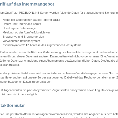
riff auf das Internetangebot
edem Zugriff auf PEGELONLINE Server werden folgende Daten für statistische und Sicherun
Name der abgerufenen Datei (Referrer URL)
Datum und Uhrzeit des Abrufs
Übertragene Datenmenge
Meldung, ob der Abruf erfolgreich war
Browsertyp und Browserversion
verwendetes Betriebssystem
pseudonymisierte IP-Adresse des zugreifenden Hostsystems
 Daten werden ausschließlich zur Verbesserung des Internetdienstes genutzt und werden ni
menführung dieser Daten mit anderen Datenquellen wird nicht vorgenommen. Eine Ausnahme 
äftlicher Daten zur Anmeldung eines Abonnements gewässerkundlicher Daten. Die Angabe die
cklich freiwillig.
seudonymisierte IP-Adresse wird nur im Falle von schweren Verstößen gegen unsere Nutzun
Zugriffsversuchen auf unsere Server ausgewertet. Dabei wird das Recht vorbehalten, unter Z
rsonenbezogenen Daten zu veranlassen.
60 Tagen werden die pseudonymisierten Zugriffsdaten anonymisiert sowie Log-Dateien gelösc
 ist dann nicht mehr möglich.
taktformular
sie uns per Kontaktformular Anfragen zukommen lassen, werden ihre Angaben aus dem Anfrag