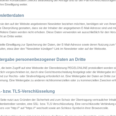
ebenen Kontaktdaten zwecks Bearbeitung der Anfrage und für den Fall von Anschlussfragen b
hre Einwilligung weiter.
sletterdaten
sie den auf der Website angebotenen Newsletter beziehen möchten, benötigen wir von Ihnen
ie Überprüfung gestatten, dass sie der Inhaber der angegebenen E-Mail-Adresse sind und m
 Weitere Daten werden nicht erhoben. Diese Daten verwenden wir ausschließlich für den Ver
cht an Dritte weiter.
teilte Einwilligung zur Speicherung der Daten, der E-Mail-Adresse sowie deren Nutzung zum
ufen, etwa über den "Newsletter kündigen"-Link im Newsletter oder auf der Webseite.
tergabe personenbezogener Daten an Dritte
 die beim Zugriff auf eine Webseite der Dienstleistung PEGELONLINE protokolliert worden sind
lich vorgeschrieben ist, durch eine Gerichtsentscheidung festgelegt oder die Weitergabe im Fa
d zur Rechts- oder Strafverfolgung erforderlich ist. Eine Weitergabe der Daten an Dritte zur 
mmung. Eine Weitergabe zu anderen nichtkommerziellen oder zu kommerziellen Zwecken erfol
- bzw. TLS-Verschlüsselung
Seite nutzt aus Gründen der Sicherheit und zum Schutz der Übertragung vertraulicher Inhalte
eitenbetreiber senden, eine SSL- bzw. TLS-Verschlüsselung. Eine verschlüsselte Verbindung 
rs von "http://" auf "https://" wechselt sowie am Schloss-Symbol in ihrer Browserzeile.