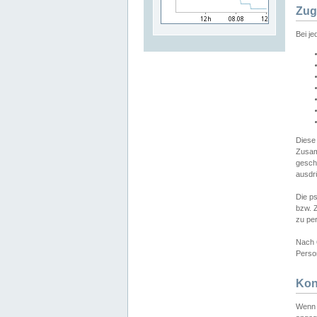
Zug
Bei j
Diese
Zusam
gesch
ausdrü
Die p
bzw. 
zu pe
Nach 
Person
Kon
Wenn 