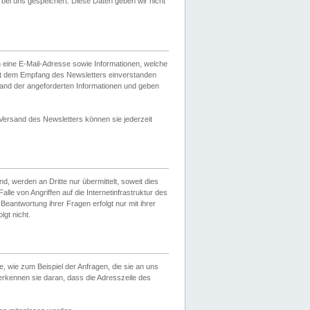
ei uns gespeichert. Diese Daten geben wir nicht
 eine E-Mail-Adresse sowie Informationen, welche
it dem Empfang des Newsletters einverstanden
sand der angeforderten Informationen und geben
 Versand des Newsletters können sie jederzeit
, werden an Dritte nur übermittelt, soweit dies
lle von Angriffen auf die Internetinfrastruktur des
Beantwortung ihrer Fragen erfolgt nur mit ihrer
gt nicht.
, wie zum Beispiel der Anfragen, die sie an uns
erkennen sie daran, dass die Adresszeile des