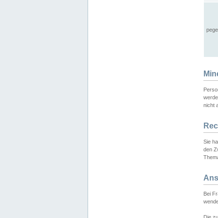
pege
Min
Perso
werde
nicht 
Rec
Sie h
den Z
Thema
Ans
Bei F
wende
Die zu