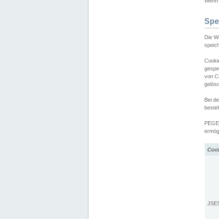
Wenn d
Spe
Die W
speic
Cooki
gespe
von C
gelös
Bei d
beste
PEGEL
ermögl
Coo
JSE