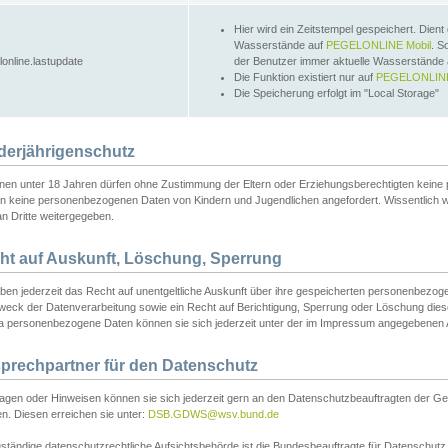
Hier wird ein Zeitstempel gespeichert. Dient
Wasserstände auf
PEGELONLINE Mobil
. S
lonline.lastupdate
der Benutzer immer aktuelle Wasserstände
Die Funktion existiert nur auf
PEGELONLINE
Die Speicherung erfolgt im "Local Storage"
derjährigenschutz
nen unter 18 Jahren dürfen ohne Zustimmung der Eltern oder Erziehungsberechtigten keine
n keine personenbezogenen Daten von Kindern und Jugendlichen angefordert. Wissentlich 
an Dritte weitergegeben.
ht auf Auskunft, Löschung, Sperrung
aben jederzeit das Recht auf unentgeltliche Auskunft über ihre gespeicherten personenbez
weck der Datenverarbeitung sowie ein Recht auf Berichtigung, Sperrung oder Löschung dies
 personenbezogene Daten können sie sich jederzeit unter der im Impressum angegebenen
prechpartner für den Datenschutz
ragen oder Hinweisen können sie sich jederzeit gern an den Datenschutzbeauftragten der Ge
n. Diesen erreichen sie unter:
DSB.GDWS@wsv.bund.de
ständige datenschutzrechtliche Aufsichtsbehörde ist die Bundesbeauftragte für Datenschutz u