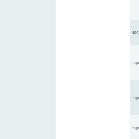
NSC_
pegel
pege
pegel