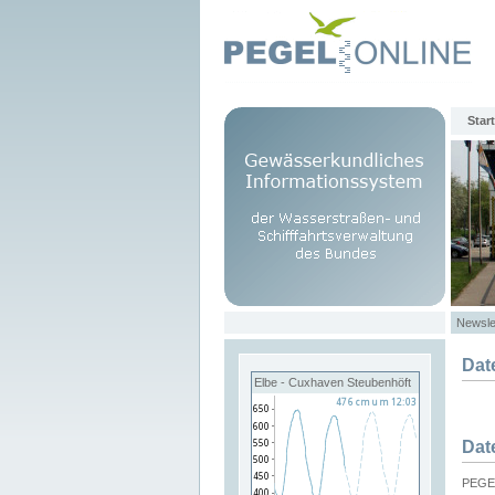
Start
Newsle
Dat
Elbe - Cuxhaven Steubenhöft
Dat
PEGEL