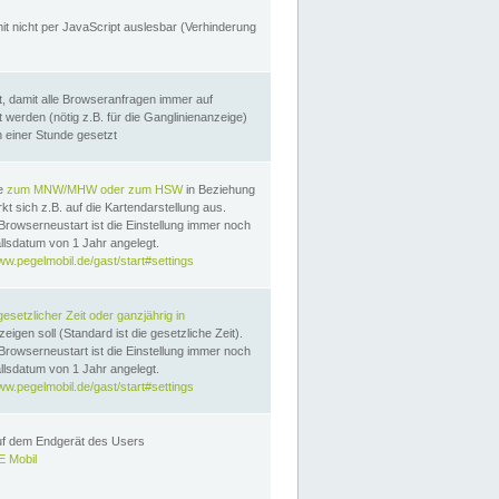
it nicht per JavaScript auslesbar (Verhinderung
, damit alle Browseranfragen immer auf
erden (nötig z.B. für die Ganglinienanzeige)
n einer Stunde gesetzt
te
zum MNW/MHW oder zum HSW
in Beziehung
t sich z.B. auf die Kartendarstellung aus.
Browserneustart ist die Einstellung immer noch
llsdatum von 1 Jahr angelegt.
ww.pegelmobil.de/gast/start#settings
gesetzlicher Zeit oder ganzjährig in
eigen soll (Standard ist die gesetzliche Zeit).
Browserneustart ist die Einstellung immer noch
llsdatum von 1 Jahr angelegt.
ww.pegelmobil.de/gast/start#settings
auf dem Endgerät des Users
 Mobil