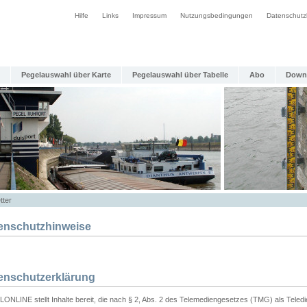
Hilfe
Links
Impressum
Nutzungsbedingungen
Datenschutz
Pegelauswahl über Karte
Pegelauswahl über Tabelle
Abo
Down
tter
enschutzhinweise
enschutzerklärung
ONLINE stellt Inhalte bereit, die nach § 2, Abs. 2 des Telemediengesetzes (TMG) als Teled