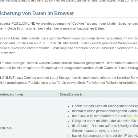
ie Verschlüsselung aktiviert ist, können die Daten, die sie an uns übermitteln, nicht von Dri
icherung von Daten im Browser
ebseite PEGELONLINE verwendet sogenannte "Cookies" als auch den lokalen Speicher des 
hern. Diese Informationen beinhalten keine personenbezogenen Daten.
es sind kleine Datenpakete, die zwischen Webbrowser und dem Server ausgetauscht werde
ichert und von diesem an PEGELONLINE übermittelt. In dem jeweils genutzten Webbrowser
ookies durch eine entsprechende Einstellung einschränken oder grundsätzlich verhindern. B
cht werden.
er "Local Storage" Technik werden Daten lokal im Browser gespeichert. Diese können auch 
hen und bei einem späteren Besuch wieder ausgelesen werden. Auch Daten im "Local Storag
ONLINE nutzt Cookies und den Local Storage, um die technisch sichere und korrekte Bereit
icht grundlegende Funktionen und ist für die einwandfreie Funktion der Website erforderlich.
kiebezeichung
Einsatzzweck
Cookie für das Session-Management des 
beinhaltet keine personenbezogenen Daten
das Cookie ist insbesondere für den
Abo-Be
Gültigkeit endet mit Ablauf der aktuellen Sit
die Session-ID ist nur auf dem jeweiligen Se
SSIONID
Server-Instanzen synchronisiert
basiert insbesondere nicht auf der IP des N