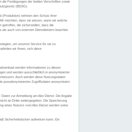
 die Festlegungen der beiden Vorschriften sowie
hutzgesetz (BDSG).
 (Produktion) nehmen den Schutz ihrer
ir möchten, dass sie wissen, wann wir welche
etroffen, die sicherstellen, dass die
 als auch von externen Dienstleistern beachtet
ologien, um unseren Service für sie zu
fehlen wir Ihnen, sich diese
endownload werden Informationen zu diesen
ogen und werden ausschließlich in anonymisierter
verbessern. Auch werden diese Nutzungsdaten
ie pseudonymisierten Zugriffsdaten anonymisiert.
her Daten zur Anmeldung am Abo-Dienst. Die Angabe
 nicht an Dritte weitergegeben. Die Speicherung
dung eines Nutzers vom Abo-Dienst werden seine
il) Sicherheitslücken aufweisen kann. Ein