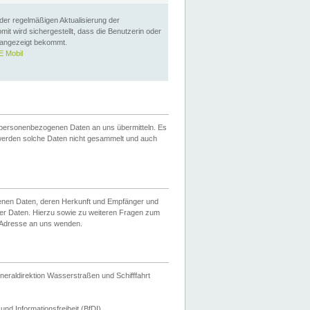
 der regelmäßigen Aktualisierung der
omit wird sichergestellt, dass die Benutzerin oder
 angezeigt bekommt.
 Mobil
 personenbezogenen Daten an uns übermitteln. Es
werden solche Daten nicht gesammelt und auch
ogenen Daten, deren Herkunft und Empfänger und
er Daten. Hierzu sowie zu weiteren Fragen zum
 Adresse an uns wenden.
neraldirektion Wasserstraßen und Schifffahrt
nd Informationsfreiheit (BfDI).