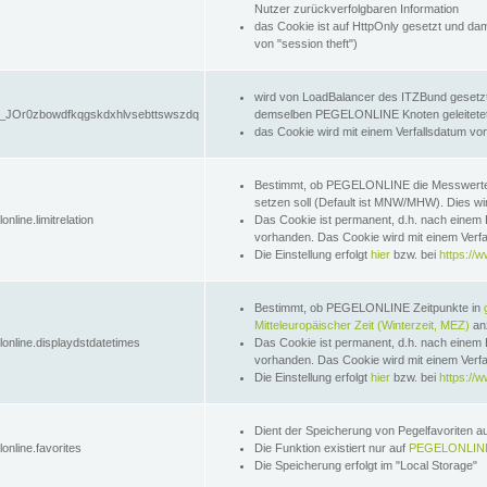
Nutzer zurückverfolgbaren Information
das Cookie ist auf HttpOnly gesetzt und dam
von "session theft")
wird von LoadBalancer des ITZBund gesetzt
JOr0zbowdfkqgskdxhlvsebttswszdq
demselben PEGELONLINE Knoten geleitetet w
das Cookie wird mit einem Verfallsdatum vo
Bestimmt, ob PEGELONLINE die Messwer
setzen soll (Default ist MNW/MHW). Dies wirk
online.limitrelation
Das Cookie ist permanent, d.h. nach einem 
vorhanden. Das Cookie wird mit einem Verfa
Die Einstellung erfolgt
hier
bzw. bei
https://w
Bestimmt, ob PEGELONLINE Zeitpunkte in
Mitteleuropäischer Zeit (Winterzeit, MEZ)
anz
lonline.displaydstdatetimes
Das Cookie ist permanent, d.h. nach einem 
vorhanden. Das Cookie wird mit einem Verfa
Die Einstellung erfolgt
hier
bzw. bei
https://w
Dient der Speicherung von Pegelfavoriten 
online.favorites
Die Funktion existiert nur auf
PEGELONLINE
Die Speicherung erfolgt im "Local Storage"