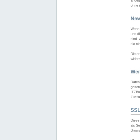
angeg
ohne i
New
Wenn 
uns d
sind.
sie ni
Die er
widerr
Wei
Daten,
gesetz
ITZBun
Zusti
SSL
Diese 
als S
Browse