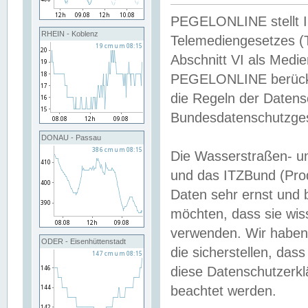
PEGELONLINE stellt Inh
RHEIN - Koblenz
Telemediengesetzes (
Abschnitt VI als Medie
PEGELONLINE berücksi
die Regeln der Date
Bundesdatenschutzge
DONAU - Passau
Die Wasserstraßen- u
und das ITZBund (Pro
Daten sehr ernst und 
möchten, dass sie wis
verwenden. Wir haben
ODER - Eisenhüttenstadt
die sicherstellen, das
diese Datenschutzerkl
beachtet werden.