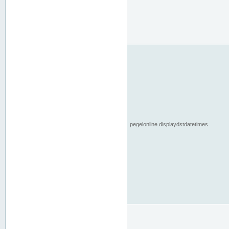
pegelonline.displaydstdatetimes