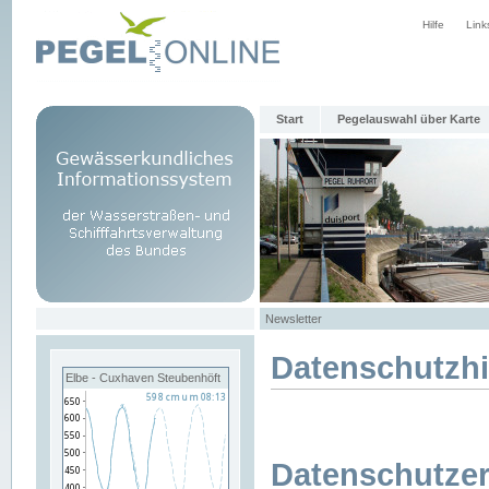
Hilfe
Link
Start
Pegelauswahl über Karte
Newsletter
Datenschutzh
Elbe - Cuxhaven Steubenhöft
Datenschutzer