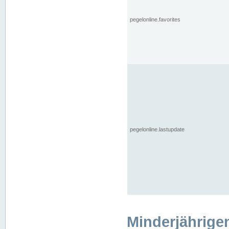
pegelonline.favorites
pegelonline.lastupdate
Minderjährige